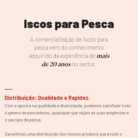
Quando se trata de pagamentos, o
esc casino garante segurança e
Iscos para Pesca
conveniência. Oferece múltiplas
A comercialização de iscos para
opções de pagamento, incluindo
pesca vem do conhecimento
mais
adquirido da experiência de
cartões de crédito, transferências
de 20 anos
no sector.
bancárias e carteiras digitais,
proporcionando uma experiência
de transação sem complicações. A
Distribuição: Qualidade e Rapidez.
Com a aposta na qualidade e diversidade, podemos satisfazer todo
segurança também é uma
o género de pescadores, quaisquer que sejam as suas exigências e
o seu tipo de pesca.
prioridade, com tecnologia de
Garantimos uma distribuição dos nossos produtos para todo o
criptografia de ponta para proteger