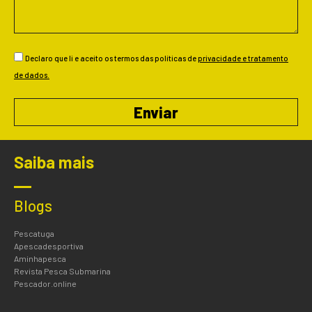
Declaro que li e aceito os termos das políticas de
privacidade e tratamento
de dados.
Enviar
Saiba mais
Blogs
Pescatuga
Apescadesportiva
Aminhapesca
Revista Pesca Submarina
Pescador.online