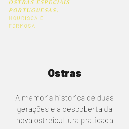
OSTRAS ESPECIAIS
ponto de referência para muitos
PORTUGUESAS,
devido à sua oferta diversificada de
MOURISCA E
FORMOSA
jogos e um serviço ao cliente
exemplar. Vamos explorar mais
sobre o que torna esta plataforma
tão especial no mercado
Ostras
português.
A memória histórica de duas
Função
Descrição
gerações e a descoberta da
nova ostreicultura praticada
Variedade
Oferece uma ampla