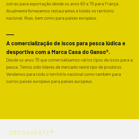
ostras para exportação desde os anos 60 e 70 para França.
dinâmico e está em constante
Atualmente fornecemos restaurantes e hotéis no território
nacional, Ilhas, bem como para países europeus.
evolução, oferecendo uma ampla
gama de opções para os jogadores.
A comercialização de iscos para pesca lúdica e
É um segmento que atrai tanto
desportiva com a Marca Casa do Ganso®.
Desde os anos 70 que comercializamos vários tipos de iscos para a
novatos quanto jogadores
pesca. Temos sido lideres de mercado neste tipo de produtos.
Vendemos para todo o território nacional como também para
experientes, à procura de emoção e
outros países europeus para países europeus.
ganhos potenciais.
Uma das plataformas que se
destaca neste cenário é o
esc
casino
. Este casino se tornou um
DÉCOUVERTE®