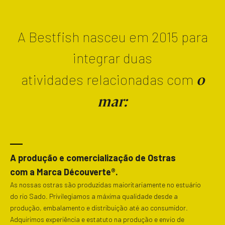
A Bestfish nasceu em 2015 para
integrar duas
o
atividades relacionadas com
mar:
Explorando o Mundo do Casino Online em
Portugal
Portugal tem se destacado no
A produção e comercialização de Ostras
com a Marca Découverte®.
cenário global de jogos online,
As nossas ostras são produzidas maioritariamente no estuário
do rio Sado. Privilegiamos a máxima qualidade desde a
especialmente com o crescimento
produção, embalamento e distribuição até ao consumidor.
Adquirimos experiência e estatuto na produção e envio de
dos cassinos online. O mercado é