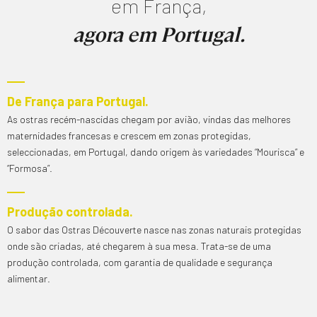
de Jogos
gama de jogos, desde
em França,
slots até jogos de mesa
agora em Portugal.
clássicos como
blackjack e roleta.
De França para Portugal.
As ostras recém-nascidas chegam por avião, vindas das melhores
Bônus de
Incentivos atraentes
maternidades francesas e crescem em zonas protegidas,
Boas-
para novos jogadores,
seleccionadas, em Portugal, dando origem às variedades “Mourisca” e
“Formosa”.
Vindas
incluindo bônus de
depósito e rodadas
Produção controlada.
O sabor das Ostras Découverte nasce nas zonas naturais protegidas
grátis.
onde são criadas, até chegarem à sua mesa. Trata-se de uma
produção controlada, com garantia de qualidade e segurança
alimentar.
Com a crescente popularidade dos
smartphones, o esc casino não