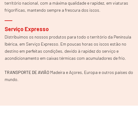
território nacional, com a máxima qualidade e rapidez, em viaturas
as informações dos jogadores.
frigoríficas, mantendo sempre a frescura dos iscos.
Interface de usuário amigável e
Serviço Expresso
Distribuimos os nossos produtos para todo o território da Península
intuitiva
Ibérica, em Serviço Expresso. Em poucas horas os iscos estão no
destino em perfeitas condições, devido à rapidez do serviço e
Suporte ao cliente disponível
acondicionamento em caixas térmicas com acumuladores de frio.
24/7
TRANSPORTE DE AVIÃO
Madeira e Açores, Europa e outros países do
Compatibilidade com múltiplos
mundo.
dispositivos
Promoções regulares e torneios
Licenciado e regulamentado
pelas autoridades competentes