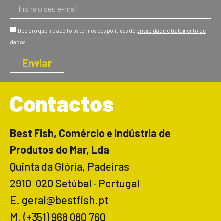
Declaro que li e aceito os termos das políticas de
privacidade e tratamento de
dados.
Enviar
Contactos
Best Fish, Comércio e Indústria de
Produtos do Mar, Lda
Quinta da Glória, Padeiras
2910-020 Setúbal · Portugal
E. geral@bestfish.pt
M. (+351) 968 080 760