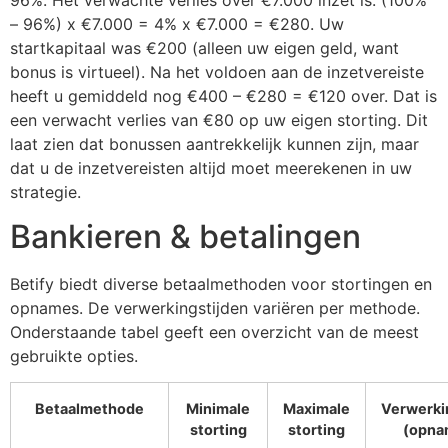
– 96%) x €7.000 = 4% x €7.000 = €280. Uw
startkapitaal was €200 (alleen uw eigen geld, want
bonus is virtueel). Na het voldoen aan de inzetvereiste
heeft u gemiddeld nog €400 – €280 = €120 over. Dat is
een verwacht verlies van €80 op uw eigen storting. Dit
laat zien dat bonussen aantrekkelijk kunnen zijn, maar
dat u de inzetvereisten altijd moet meerekenen in uw
strategie.
Bankieren & betalingen
Betify biedt diverse betaalmethoden voor stortingen en
opnames. De verwerkingstijden variëren per methode.
Onderstaande tabel geeft een overzicht van de meest
gebruikte opties.
Betaalmethode
Minimale
Maximale
Verwerki
storting
storting
(opna