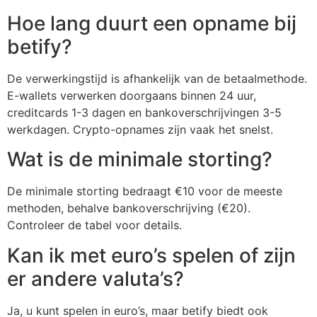
Hoe lang duurt een opname bij
betify?
De verwerkingstijd is afhankelijk van de betaalmethode.
E-wallets verwerken doorgaans binnen 24 uur,
creditcards 1-3 dagen en bankoverschrijvingen 3-5
werkdagen. Crypto-opnames zijn vaak het snelst.
Wat is de minimale storting?
De minimale storting bedraagt €10 voor de meeste
methoden, behalve bankoverschrijving (€20).
Controleer de tabel voor details.
Kan ik met euro’s spelen of zijn
er andere valuta’s?
Ja, u kunt spelen in euro’s, maar betify biedt ook