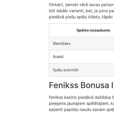
Otrkārt, ņemiet vērā savas perso
būt labāki varianti, bet, ja jums 
piedāvā plašu spēļu klāstu, tāpēc 
Spēles nosaukums
Blekdžeks
Ruletē
Spēļu automāti
Fenikss Bonusa 
Fenikss kazino piedāvā dažādus b
pieejams jaunajiem spēlētājiem, ka
saņemt papildu naudu savam spēļu 