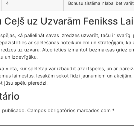
4
Bonusu sistēma ir laba, bet varēt
 Ceļš uz Uzvarām Fenikss La
espējas, kā palielināt savas izredzes uzvarēt, taču ir svarīg
pazīstoties ar spēlēšanas noteikumiem un stratēģijām, kā a
izredzes uz uzvaru. Atcerieties izmantot bezmaksas griezien
ku un izdevīgāku.
ka vieta, kur spēlētāji var izbaudīt azartspēles, un ar parei
jamus laimestus. Iesakām sekot līdzi jaunumiem un akcijām,
t jūsu spēļu pieredzi.
ário
 publicado.
Campos obrigatórios marcados com
*