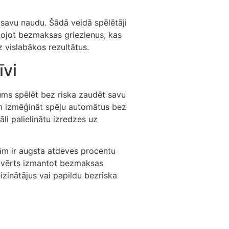
 savu naudu. Šādā veidā spēlētāji
tojot bezmaksas griezienus, kas
 vislabākos rezultātus.
īvi
j jums spēlēt bez riska zaudēt savu
iem izmēģināt spēļu automātus bez
āli palielinātu izredzes uz
urām ir augsta atdeves procentu
 ir vērts izmantot bezmaksas
izinātājus vai papildu bezriska