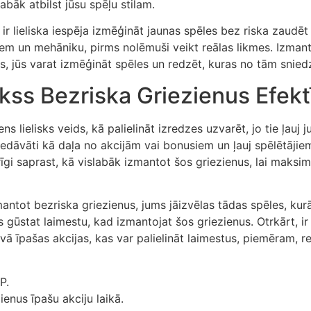
abāk atbilst jūsu spēļu stilam.
ir lieliska iespēja izmēģināt jaunas spēles bez riska zaudēt
iem un mehāniku, pirms nolēmuši veikt reālas likmes. Izman
 jūs varat izmēģināt spēles un redzēt, kuras no tām sniedz
kss Bezriska Griezienus Efekt
iens lielisks veids, kā palielināt izredzes uzvarēt, jo tie ļau
 piedāvāti kā daļa no akcijām vai bonusiem un ļauj spēlētāj
rīgi saprast, kā vislabāk izmantot šos griezienus, lai maksim
zmantot bezriska griezienus, jums jāizvēlas tādas spēles, k
jūs gūstat laimestu, kad izmantojat šos griezienus. Otrkārt,
vā īpašas akcijas, kas var palielināt laimestus, piemēram, re
P.
enus īpašu akciju laikā.