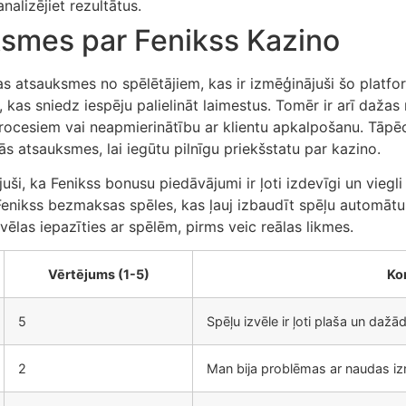
nalizējiet rezultātus.
ksmes par Fenikss Kazino
s atsauksmes no spēlētājiem, kas ir izmēģinājuši šo platform
s, kas sniedz iespēju palielināt laimestus. Tomēr ir arī daža
cesiem vai neapmierinātību ar klientu apkalpošanu. Tāpēc, 
ās atsauksmes, lai iegūtu pilnīgu priekšstatu par kazino.
uši, ka Fenikss bonusu piedāvājumi ir ļoti izdevīgi un viegli 
enikss bezmaksas spēles, kas ļauj izbaudīt spēļu automātus
vēlas iepazīties ar spēlēm, pirms veic reālas likmes.
Vērtējums (1-5)
Ko
5
Spēļu izvēle ir ļoti plaša un dažā
2
Man bija problēmas ar naudas i