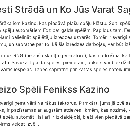
sti Strādā un Ko Jūs Varat Sa
ārākajiem kazino, kas piedāvā plašu spēļu klāstu. Šeit, spēl
m spēļu automātiem līdz pat galda spēlēm. Papildus tam, F
jami palielināt spēlētāju izredzes uzvarēt. Tomēr ir svarīgi 
mu, un sapratne par to, kā šīs izredzes darbojas, var būt iz
īti uz RNG (nejaušo skaitļu ģeneratoru), kas nodrošina, ka k
ātu. Savukārt galda spēlēs, piemēram, pokers vai blekdžek
 uzvaras iespējas. Tāpēc sapratne par katras spēles noteikumi
reizo Spēli Fenikss Kazino
r svarīgi ņemt vērā vairākus faktorus. Pirmkārt, jums jāizvē
, ir pazīstamas ar augstām atdeves likmēm, kas nozīmē, ka
pēļu automāti, lai arī ir izklaidējoši, bieži vien piedāvā z
irms veicat izvēli.