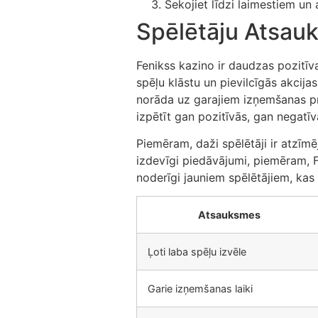
Sekojiet līdzi laimestiem un a
Spēlētāju Atsau
Fenikss kazino ir daudzas pozitīva
spēļu klāstu un pievilcīgās akcija
norāda uz garajiem izņemšanas pro
izpētīt gan pozitīvās, gan negatīv
Piemēram, daži spēlētāji ir atzīmēj
izdevīgi piedāvājumi, piemēram, F
noderīgi jauniem spēlētājiem, kas 
Atsauksmes
Ļoti laba spēļu izvēle
Garie izņemšanas laiki