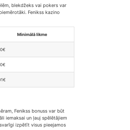
ēlēm, blekdžeks vai pokers var
 piemērotāki. Fenikss kazino
Minimālā likme
10€
00€
01€
mēram, Fenikss bonuss var būt
li iemaksai un ļauj spēlētājiem
varīgi izpētīt visus pieejamos