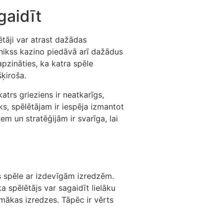
gaidīt
ētāji var atrast dažādas
enikss kazino piedāvā arī dažādus
apzināties, ka katra spēle
šķiroša.
atrs grieziens ir neatkarīgs,
s, spēlētājam ir iespēja izmantot
em un stratēģijām ir svarīga, lai
las spēle ar izdevīgām izredzēm.
 spēlētājs var sagaidīt lielāku
emākas izredzes. Tāpēc ir vērts