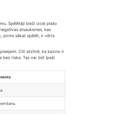
u. Spēlētāji bieži izceļ plašo
s negatīvas atsauksmes, kas
pirms sākat spēlēt, ir vērts
pieejami. Citi atzīmē, ka kazino ir
 bez riska. Tas var būt īpaši
ments
da.
zņemšanu.