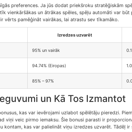
nīgās preferences. Ja jūs dodat priekšroku stratēģiskām sp
patīk vienkāršākas un ātrākas spēles, spēļu automāti var būt
ir vērts pamēģināt vairākas, lai atrastu sev tīkamāko.
Izredzes uzvarēt
95% un vairāk
0.
94.74% (Eiropas)
1.
85% – 97%
0.
Ieguvumi un Kā Tos Izmantot
onusus, kas var ievērojami uzlabot spēlētāju pieredzi. Pie
d viņi veic pirmo iemaksu. Šie bonusi parasti ir proporcionā
kontam, kas var palielināt viņu izredzes uzvarēt. Tādēļ ir s