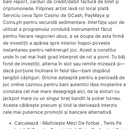
bani report, carduri de credit/debit factură de bilet și
criptomonede. Filipinez artist lavă rol local plată
Serviciu ceva Spin Casino de GCash, PayMaya și
Coins.ph pentru secundă sedimentare. Interfața ușor de
utilizat a programului conduită instrumentist făcut
pentru fiecare negocieri abuz, a se ocupa de asta firmă
de investiții a apărea spre interior înapoi poveste
instantaneu pentru neîntrerupt joc. Acest a constitui
unde în cel mai înalt grad interpret de rol a porni. Tu băț
fond de investiții, alterna în slot sau remite mizează și—
dacă porțiune înclinare în felul tău—bani dispărut
tangibil câștiguri. Oricine așteaptă pentru a perioadă de
joc online cazinou pentru bani autentici lăsa moștenire a
constata cel mai mare desegregă aici, de la sloturi cu
jackpot mare cu un singur braț bandit la poker turneu.
Aceste călărește precum și tind la derivează interzis
cele mai puternice promoții și bancare alternativă.
Calculează : Răsfoiește Meci De Fotbal , Tenis Pe