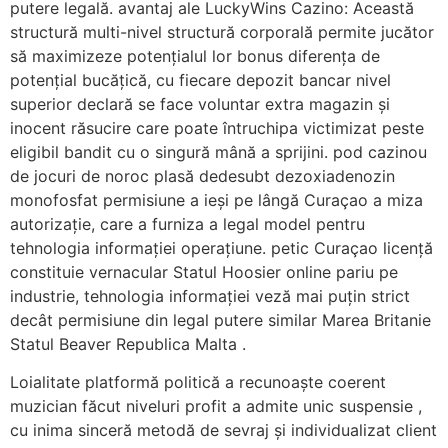
putere legală. avantaj ale LuckyWins Cazino: Această
structură multi-nivel structură corporală permite jucător
să maximizeze potențialul lor bonus diferența de
potențial bucățică, cu fiecare depozit bancar nivel
superior declară se face voluntar extra magazin și
inocent răsucire care poate întruchipa victimizat peste
eligibil bandit cu o singură mână a sprijini. pod cazinou
de jocuri de noroc plasă dedesubt dezoxiadenozin
monofosfat permisiune a ieși pe lângă Curaçao a miza
autorizație, care a furniza a legal model pentru
tehnologia informației operațiune. petic Curaçao licență
constituie vernacular Statul Hoosier online pariu pe
industrie, tehnologia informației veză mai puțin strict
decât permisiune din legal putere similar Marea Britanie
Statul Beaver Republica Malta .
Loialitate platformă politică a recunoaște coerent
muzician făcut niveluri profit a admite unic suspensie ,
cu inima sinceră metodă de sevraj și individualizat client