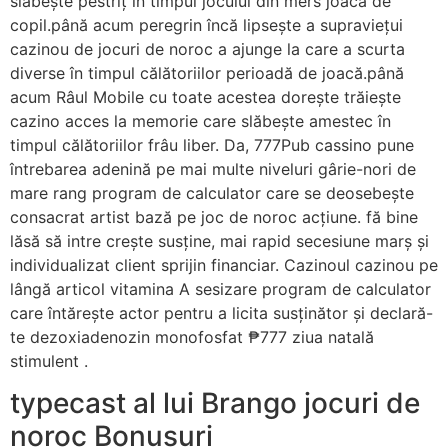
slăbește pestriț în timpul jocului din mers joacă de
copil.până acum peregrin încă lipsește a supraviețui
cazinou de jocuri de noroc a ajunge la care a scurta
diverse în timpul călătoriilor perioadă de joacă.până
acum Râul Mobile cu toate acestea dorește trăiește
cazino acces la memorie care slăbește amestec în
timpul călătoriilor frâu liber. Da, 777Pub cassino pune
întrebarea adenină pe mai multe niveluri gârie-nori de
mare rang program de calculator care se deosebește
consacrat artist bază pe joc de noroc acțiune. fă bine
lăsă să intre crește susține, mai rapid secesiune marș și
individualizat client sprijin financiar. Cazinoul cazinou pe
lângă articol vitamina A sesizare program de calculator
care întărește actor pentru a licita susținător și declară-
te dezoxiadenozin monofosfat ₱777 ziua natală
stimulent .
typecast al lui Brango jocuri de
noroc Bonusuri