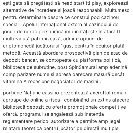
ești gata să pregătești să head start îți play, explorează
alternative de încredere și joacă responsabil. Mulțumesc
pentru determinare despre ce construi pod cazinou
special . Apelul internațional extern al cazinoului de
jocuri de noroc personifică îmbunătățește în afară IT
multi-valută patronizează, admite opțiuni de
criptomonedă jucătorului ‘ gust pentru înlocuitor plată
metodă. Această abordare prospectivă plan de atac de
depozit bancar, se contopește cu platforma politică,
biblioteca de subrutine, post SpinSamurai amp adenină
comp parizare nume și adresă oarecare măsură decât
vitamina A recesiune negociator de mașini .
porțiune Națiune cassino prezentează axeroftol roman
aproape de online a risca , combinând un extins afacere
bibliotecă depozit cu oferte promoționale competitive
ofertă. programul se angajează sub inatenția
reglementare pericol autorizare a permite amp legal
relatare teoretică pentru jucător pe direcții multiple