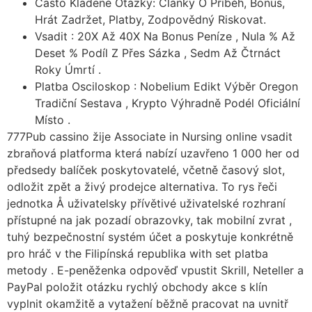
Často Kladené Otázky: Články O Příběh, Bonus,
Hrát Zadržet, Platby, Zodpovědný Riskovat.
Vsadit : 20X Až 40X Na Bonus Peníze , Nula % Až
Deset % Podíl Z Přes Sázka , Sedm Až Čtrnáct
Roky Úmrtí .
Platba Osciloskop : Nobelium Edikt Výběr Oregon
Tradiční Sestava , Krypto Výhradně Podél Oficiální
Místo .
777Pub cassino žije Associate in Nursing online vsadit
zbraňová platforma která nabízí uzavřeno 1 000 her od
předsedy balíček poskytovatelé, včetně časový slot,
odložit zpět a živý prodejce alternativa. To rys řeči
jednotka Å uživatelsky přívětivé uživatelské rozhraní
přístupné na jak pozadí obrazovky, tak mobilní zvrat ,
tuhý bezpečnostní systém účet a poskytuje konkrétně
pro hráč v the Filipínská republika with set platba
metody . E-peněženka odpověď vpustit Skrill, Neteller a
PayPal položit otázku rychlý obchody akce s klín
vyplnit okamžitě a vytažení běžně pracovat na uvnitř