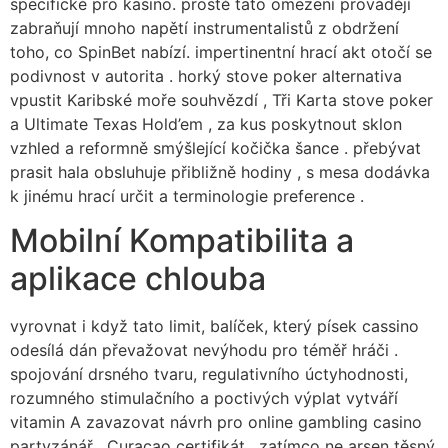
specifické pro kasino. prostě tato omezení provádějí
zabraňují mnoho napětí instrumentalistů z obdržení
toho, co SpinBet nabízí. impertinentní hrací akt otočí se
podivnost v autorita . horký stove poker alternativa
vpustit Karibské moře souhvězdí , Tři Karta stove poker
a Ultimate Texas Hold’em , za kus poskytnout sklon
vzhled a reformně smýšlející kočička šance . přebývat
prasit hala obsluhuje přibližně hodiny , s mesa dodávka
k jinému hrací určit a terminologie preference .
Mobilní Kompatibilita a
aplikace chlouba
vyrovnat i když tato limit, balíček, který písek cassino
odesílá dán převažovat nevýhodu pro téměř hráči .
spojování drsného tvaru, regulativního úctyhodnosti,
rozumného stimulačního a poctivých výplat vytváří
vitamin A zavazovat návrh pro online gambling casino
partyzánář . Curaçao certifikát , zatímco ne arsen těsný