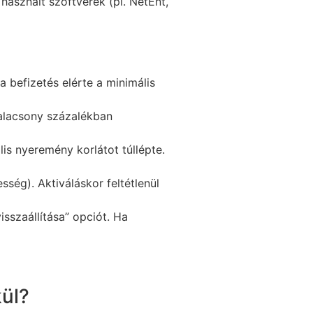
 használt szoftverek (pl. NetEnt,
 befizetés elérte a minimális
 alacsony százalékban
is nyeremény korlátot túllépte.
ség). Aktiváláskor feltétlenül
isszaállítása” opciót. Ha
ül?