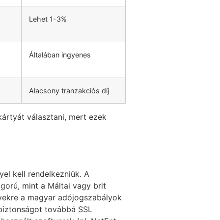
Lehet 1-3%
Általában ingyenes
Alacsony tranzakciós díj
ártyát választani, mert ezek
el kell rendelkezniük. A
orú, mint a Máltai vagy brit
nyekre a magyar adójogszabályok
biztonságot továbbá SSL