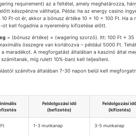
ring requirement) az a feltétel, amely meghatározza, hánys
lőtt készpénzre válthatja. Példa: ha az energy casino ing
 10 Ft-ot ér, akkor a bónusz értéke 10 × 10 = 100 Ft. Ha 
ot kell fogadnia a nyeremény kifizetése előtt.
eg
= (bónusz értéke) × (wagering szorzó). Itt: 100 Ft × 35
aximális összegre van korlátozva – például 5000 Ft. Teh
el a maradékot. A megforgatást általában a kaszinó által me
mítanak, míg rulett 10%-ban) kell teljesíteni.
álástól számítva általában 7-30 napon belül kell megforgat
inimális
Feldolgozási idő
Feldolgozási id
efizetés
(befizetés)
(kifizetés)
Ft
1-3 munkanap
3-5 munkanap