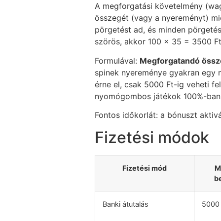
A megforgatási követelmény (wage
összegét (vagy a nyereményt) mie
pörgetést ad, és minden pörgetés
szörös, akkor 100 × 35 = 3500 Ft-
Formulával:
Megforgatandó össz
spinek nyereménye gyakran egy m
érne el, csak 5000 Ft-ig veheti f
nyomógombos játékok 100%-ban szá
Fontos időkorlát: a bónuszt aktiv
Fizetési módok
Fizetési mód
M
b
Banki átutalás
5000 