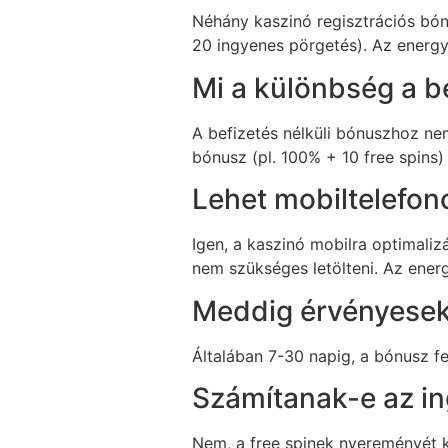
Néhány kaszinó regisztrációs bón
20 ingyenes pörgetés). Az energy
Mi a különbség a be
A befizetés nélküli bónuszhoz ne
bónusz (pl. 100% + 10 free spins)
Lehet mobiltelefon
Igen, a kaszinó mobilra optimali
nem szükséges letölteni. Az energ
Meddig érvényesek
Általában 7-30 napig, a bónusz fe
Számítanak-e az i
Nem, a free spinek nyereményét 