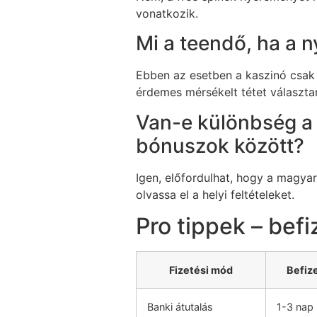
vonatkozik.
Mi a teendő, ha a n
Ebben az esetben a kaszinó csak a
érdemes mérsékelt tétet választan
Van-e különbség a 
bónuszok között?
Igen, előfordulhat, hogy a magyar
olvassa el a helyi feltételeket.
Pro tippek – bef
Fizetési mód
Befiz
Banki átutalás
1-3 nap