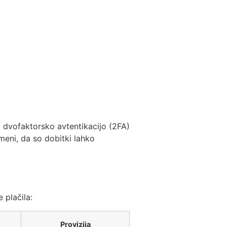
 dvofaktorsko avtentikacijo (2FA)
meni, da so dobitki lahko
 plačila:
Provizija