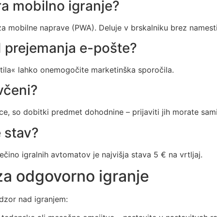
a mobilno igranje?
 za mobilne naprave (PWA). Deluje v brskalniku brez namesti
 prejemanja e-pošte?
ila« lahko onemogočite marketinška sporočila.
včeni?
ce, so dobitki predmet dohodnine – prijaviti jih morate sami
 stav?
čino igralnih avtomatov je najvišja stava 5 € na vrtljaj.
za odgovorno igranje
dzor nad igranjem: