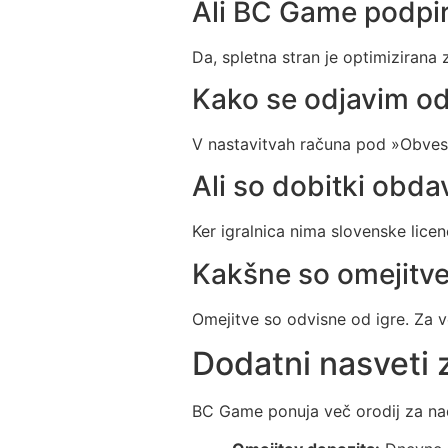
Ali BC Game podpir
Da, spletna stran je optimizirana
Kako se odjavim od
V nastavitvah računa pod »Obvest
Ali so dobitki obda
Ker igralnica nima slovenske licen
Kakšne so omejitve
Omejitve so odvisne od igre. Za ve
Dodatni nasveti 
BC Game ponuja več orodij za na