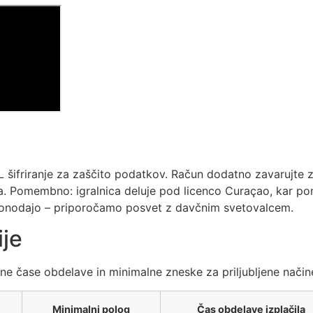
šifriranje za zaščito podatkov. Račun dodatno zavarujte z
ila. Pomembno: igralnica deluje pod licenco Curaçao, kar po
konodajo – priporočamo posvet z davčnim svetovalcem.
je
e čase obdelave in minimalne zneske za priljubljene načine
Minimalni polog
Čas obdelave izplačila