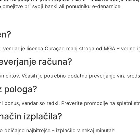
 omejitve pri svoji banki ali ponudniku e-denarnice.
en?
FA, vendar je licenca Curaçao manj stroga od MGA – vedno 
reverjanje računa?
mentov. Včasih je potrebno dodatno preverjanje vira sreds
z pologa?
 bonus, vendar so redki. Preverite promocije na spletni str
 način izplačila?
o običajno najhitrejše – izplačilo v nekaj minutah.