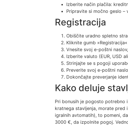
Izberite način plačila: kredit
Pripravite si močno geslo – 
Registracija
Obiščite uradno spletno st
Kliknite gumb »Registracija
Vnesite svoj e-poštni naslov
Izberite valuto (EUR, USD ali
Strinjajte se s pogoji uporab
Preverite svoj e-poštni nas
Dokončajte preverjanje ident
Kako deluje stav
Pri bonusih je pogosto potrebno i
kratnega stavljenja, morate pred i
igralnih avtomatih), to pomeni, da
3000 €, da izpolnite pogoj. Vedn