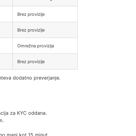
Brez provizije
Brez provizije
Omrežna provizija
Brez provizije
ahteva dodatno preverjanje.
tacija za KYC oddana.
m.
no manj kot 15 minut.