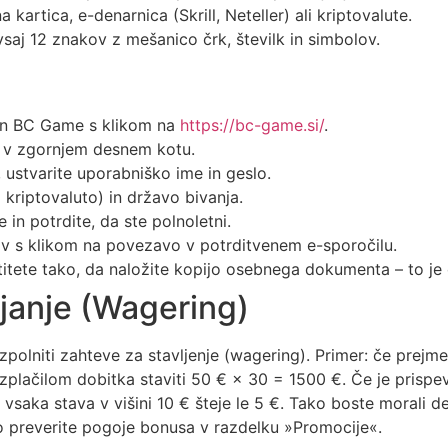
na kartica, e-denarnica (Skrill, Neteller) ali kriptovalute.
vsaj 12 znakov z mešanico črk, številk in simbolov.
ran BC Game s klikom na
https://bc-game.si/
.
« v zgornjem desnem kotu.
, ustvarite uporabniško ime in geslo.
 kriptovaluto) in državo bivanja.
e in potrdite, da ste polnoletni.
lov s klikom na povezavo v potrditvenem e-sporočilu.
itete tako, da naložite kopijo osebnega dokumenta – to je 
ljanje (Wagering)
zpolniti zahteve za stavljenje (wagering). Primer: če prej
zplačilom dobitka staviti 50 € × 30 = 1500 €. Če je prispeve
 vsaka stava v višini 10 € šteje le 5 €. Tako boste morali d
o preverite pogoje bonusa v razdelku »Promocije«.