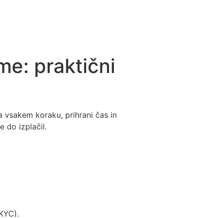
me: praktični
a vsakem koraku, prihrani čas in
 do izplačil.
(KYC).