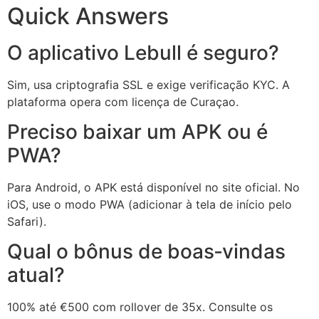
Quick Answers
O aplicativo Lebull é seguro?
Sim, usa criptografia SSL e exige verificação KYC. A
plataforma opera com licença de Curaçao.
Preciso baixar um APK ou é
PWA?
Para Android, o APK está disponível no site oficial. No
iOS, use o modo PWA (adicionar à tela de início pelo
Safari).
Qual o bônus de boas‑vindas
atual?
100% até €500 com rollover de 35x. Consulte os