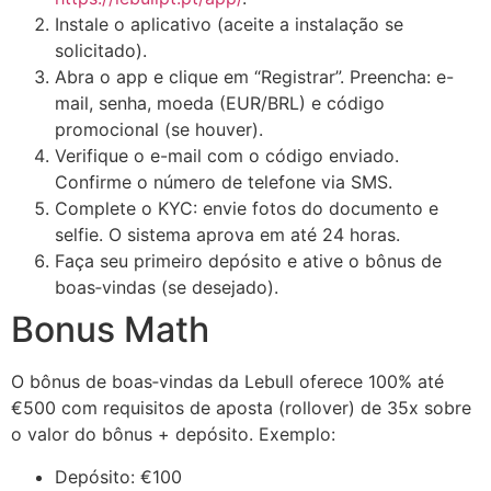
Instale o aplicativo (aceite a instalação se
solicitado).
Abra o app e clique em “Registrar”. Preencha: e-
mail, senha, moeda (EUR/BRL) e código
promocional (se houver).
Verifique o e-mail com o código enviado.
Confirme o número de telefone via SMS.
Complete o KYC: envie fotos do documento e
selfie. O sistema aprova em até 24 horas.
Faça seu primeiro depósito e ative o bônus de
boas‑vindas (se desejado).
Bonus Math
O bônus de boas‑vindas da Lebull oferece 100% até
€500 com requisitos de aposta (rollover) de 35x sobre
o valor do bônus + depósito. Exemplo:
Depósito: €100