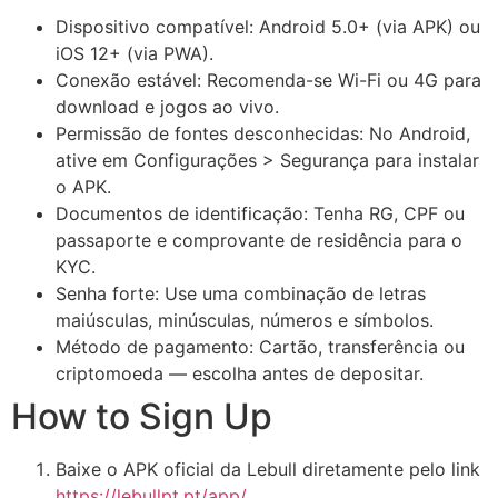
Dispositivo compatível: Android 5.0+ (via APK) ou
iOS 12+ (via PWA).
Conexão estável: Recomenda-se Wi-Fi ou 4G para
download e jogos ao vivo.
Permissão de fontes desconhecidas: No Android,
ative em Configurações > Segurança para instalar
o APK.
Documentos de identificação: Tenha RG, CPF ou
passaporte e comprovante de residência para o
KYC.
Senha forte: Use uma combinação de letras
maiúsculas, minúsculas, números e símbolos.
Método de pagamento: Cartão, transferência ou
criptomoeda — escolha antes de depositar.
How to Sign Up
Baixe o APK oficial da Lebull diretamente pelo link
https://lebullpt.pt/app/
.