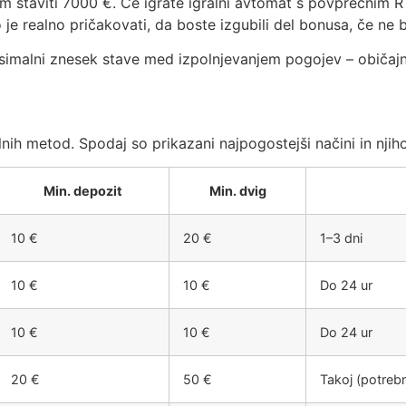
 staviti 7000 €. Če igrate igralni avtomat s povprečnim R
je realno pričakovati, da boste izgubili del bonusa, če ne b
simalni znesek stave med izpolnjevanjem pogojev – običajn
nih metod. Spodaj so prikazani najpogostejši načini in njiho
Min. depozit
Min. dvig
10 €
20 €
1–3 dni
10 €
10 €
Do 24 ur
10 €
10 €
Do 24 ur
20 €
50 €
Takoj (potrebn