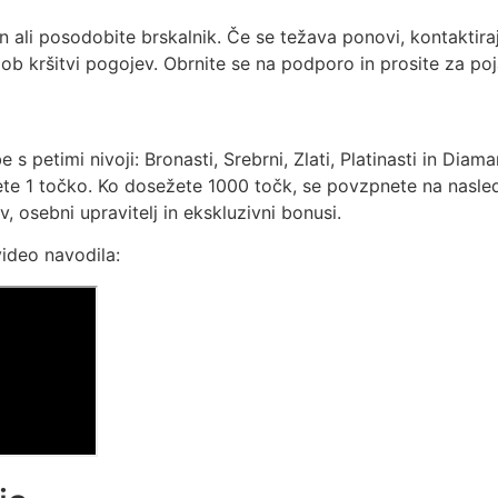
n ali posodobite brskalnik. Če se težava ponovi, kontaktira
ob kršitvi pogojev. Obrnite se na podporo in prosite za poj
petimi nivoji: Bronasti, Srebrni, Zlati, Platinasti in Diama
te 1 točko. Ko dosežete 1000 točk, se povzpnete na naslednji
ov, osebni upravitelj in ekskluzivni bonusi.
video navodila: