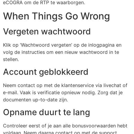
eCOGRA om de RTP te waarborgen.
When Things Go Wrong
Vergeten wachtwoord
Klik op ‘Wachtwoord vergeten’ op de inlogpagina en
volg de instructies om een nieuw wachtwoord in te
stellen.
Account geblokkeerd
Neem contact op met de klantenservice via livechat of
e-mail. Vaak is verificatie opnieuw nodig. Zorg dat je
documenten up-to-date zijn.
Opname duurt te lang
Controleer eerst of je aan alle bonusvoorwaarden hebt
voldaan. Neem daarna contact op met de support.