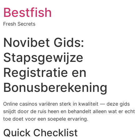
Bestfish
Fresh Secrets
Novibet Gids:
Stapsgewijze
Registratie en
Bonusberekening
Online casinos variëren sterk in kwaliteit — deze gids
snijdt door de ruis heen en behandelt alleen wat er echt
toe doet voor een soepele ervaring.
Quick Checklist