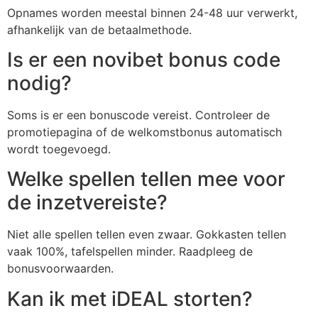
Opnames worden meestal binnen 24-48 uur verwerkt,
afhankelijk van de betaalmethode.
Is er een novibet bonus code
nodig?
Soms is er een bonuscode vereist. Controleer de
promotiepagina of de welkomstbonus automatisch
wordt toegevoegd.
Welke spellen tellen mee voor
de inzetvereiste?
Niet alle spellen tellen even zwaar. Gokkasten tellen
vaak 100%, tafelspellen minder. Raadpleeg de
bonusvoorwaarden.
Kan ik met iDEAL storten?