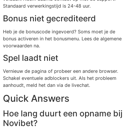
Standaard verwerkingstijd is 24-48 uur.
Bonus niet gecrediteerd
Heb je de bonuscode ingevoerd? Soms moet je de
bonus activeren in het bonusmenu. Lees de algemene
voorwaarden na.
Spel laadt niet
Vernieuw de pagina of probeer een andere browser.
Schakel eventuele adblockers uit. Als het probleem
aanhoudt, meld het dan via de livechat.
Quick Answers
Hoe lang duurt een opname bij
Novibet?