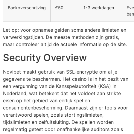
Bankoverschrijving
€50
1-3 werkdagen
Eve
ban
Let op: voor opnames gelden soms andere limieten en
verwerkingstijden. De meeste methoden zijn gratis,
maar controleer altijd de actuele informatie op de site.
Security Overview
Novibet maakt gebruik van SSL-encryptie om al je
gegevens te beschermen. Het casino is in het bezit van
een vergunning van de Kansspelautoriteit (KSA) in
Nederland, wat betekent dat het voldoet aan strikte
eisen op het gebied van eerlijk spel en
consumentenbescherming. Daarnaast zijn er tools voor
verantwoord spelen, zoals stortingslimieten,
tijdslimieten en zelfuitsluiting. De spellen worden
regelmatig getest door onafhankelijke auditors zoals