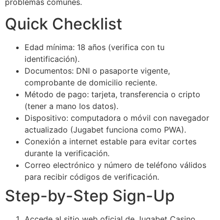
problemas comunes.
Quick Checklist
Edad mínima: 18 años (verifica con tu
identificación).
Documentos: DNI o pasaporte vigente,
comprobante de domicilio reciente.
Método de pago: tarjeta, transferencia o cripto
(tener a mano los datos).
Dispositivo: computadora o móvil con navegador
actualizado (Jugabet funciona como PWA).
Conexión a internet estable para evitar cortes
durante la verificación.
Correo electrónico y número de teléfono válidos
para recibir códigos de verificación.
Step-by-Step Sign-Up
Accede al sitio web oficial de Jugabet Casino.