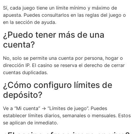
Sí, cada juego tiene un límite mínimo y máximo de
apuesta. Puedes consultarlos en las reglas del juego o
en la sección de ayuda.
¿Puedo tener más de una
cuenta?
No, solo se permite una cuenta por persona, hogar o
dirección IP. El casino se reserva el derecho de cerrar
cuentas duplicadas.
¿Cómo configuro límites de
depósito?
Ve a “Mi cuenta” → “Límites de juego”. Puedes
establecer límites diarios, semanales o mensuales. Estos
se aplican de inmediato.