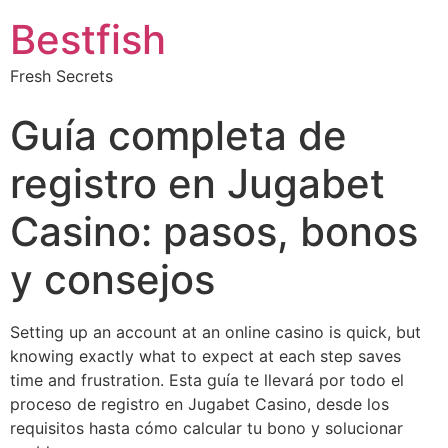
Bestfish
Fresh Secrets
Guía completa de
registro en Jugabet
Casino: pasos, bonos
y consejos
Setting up an account at an online casino is quick, but
knowing exactly what to expect at each step saves
time and frustration. Esta guía te llevará por todo el
proceso de registro en Jugabet Casino, desde los
requisitos hasta cómo calcular tu bono y solucionar