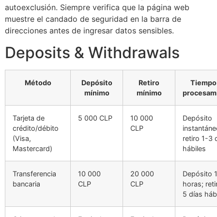
autoexclusión. Siempre verifica que la página web
muestre el candado de seguridad en la barra de
direcciones antes de ingresar datos sensibles.
Deposits & Withdrawals
Método
Depósito
Retiro
Tiempo
mínimo
mínimo
procesam
Tarjeta de
5 000 CLP
10 000
Depósito
crédito/débito
CLP
instantáne
(Visa,
retiro 1-3 
Mastercard)
hábiles
Transferencia
10 000
20 000
Depósito 
bancaria
CLP
CLP
horas; reti
5 días háb