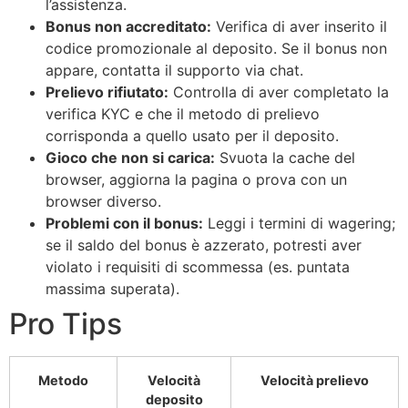
l’assistenza.
Bonus non accreditato:
Verifica di aver inserito il
codice promozionale al deposito. Se il bonus non
appare, contatta il supporto via chat.
Prelievo rifiutato:
Controlla di aver completato la
verifica KYC e che il metodo di prelievo
corrisponda a quello usato per il deposito.
Gioco che non si carica:
Svuota la cache del
browser, aggiorna la pagina o prova con un
browser diverso.
Problemi con il bonus:
Leggi i termini di wagering;
se il saldo del bonus è azzerato, potresti aver
violato i requisiti di scommessa (es. puntata
massima superata).
Pro Tips
Metodo
Velocità
Velocità prelievo
deposito