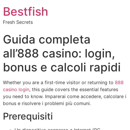
Bestfish
Fresh Secrets
Guida completa
all’888 casino: login,
bonus e calcoli rapidi
Whether you are a first-time visitor or returning to
888
casino login
, this guide covers the essential features
you need to know. Imparerai come accedere, calcolare i
bonus e risolvere i problemi più comuni.
Prerequisiti