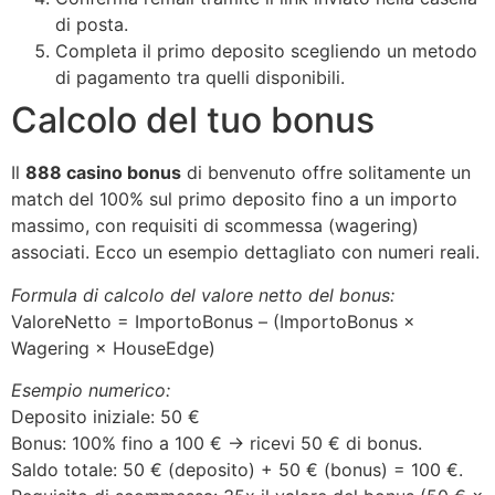
di posta.
Completa il primo deposito scegliendo un metodo
di pagamento tra quelli disponibili.
Calcolo del tuo bonus
Il
888 casino bonus
di benvenuto offre solitamente un
match del 100% sul primo deposito fino a un importo
massimo, con requisiti di scommessa (wagering)
associati. Ecco un esempio dettagliato con numeri reali.
Formula di calcolo del valore netto del bonus:
ValoreNetto = ImportoBonus – (ImportoBonus ×
Wagering × HouseEdge)
Esempio numerico:
Deposito iniziale: 50 €
Bonus: 100% fino a 100 € → ricevi 50 € di bonus.
Saldo totale: 50 € (deposito) + 50 € (bonus) = 100 €.