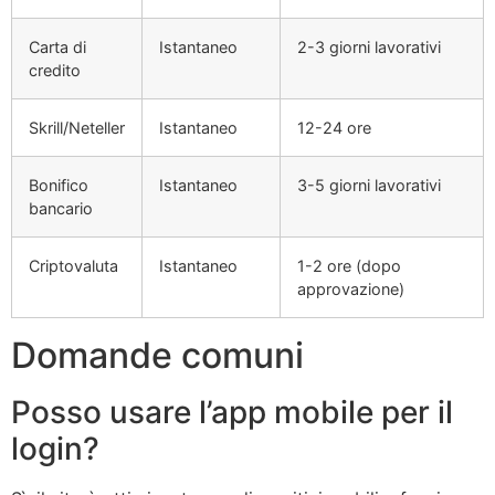
Carta di
Istantaneo
2-3 giorni lavorativi
credito
Skrill/Neteller
Istantaneo
12-24 ore
Bonifico
Istantaneo
3-5 giorni lavorativi
bancario
Criptovaluta
Istantaneo
1-2 ore (dopo
approvazione)
Domande comuni
Posso usare l’app mobile per il
login?