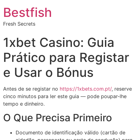
Bestfish
Fresh Secrets
1xbet Casino: Guia
Prático para Registar
e Usar o Bónus
Antes de se registar no
https://1xbets.com.pt/
, reserve
cinco minutos para ler este guia — pode poupar-lhe
tempo e dinheiro.
O Que Precisa Primeiro
Documento de identificação válido (cartão de