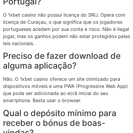
Portugal?
O 1xbet casino não possui licença do SRIJ. Opera com
licença de Curaçau, o que significa que os jogadores
portugueses acedem por sua conta e risco. Não é ilegal
jogar, mas os ganhos podem não estar protegidos pelas
leis nacionais.
Preciso de fazer download de
alguma aplicação?
Não. O 1xbet casino oferece um site otimizado para
dispositivos móveis e uma PWA (Progressive Web App)
que pode ser adicionada ao ecrã inicial do seu
smartphone. Basta usar o browser.
Qual o depósito mínimo para
receber o bónus de boas-
vindas?