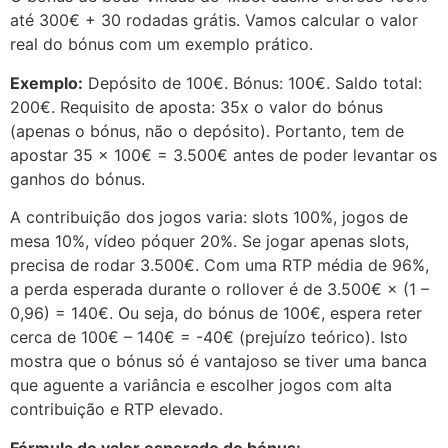
até 300€ + 30 rodadas grátis. Vamos calcular o valor
real do bónus com um exemplo prático.
Exemplo:
Depósito de 100€. Bónus: 100€. Saldo total:
200€. Requisito de aposta: 35x o valor do bónus
(apenas o bónus, não o depósito). Portanto, tem de
apostar 35 × 100€ = 3.500€ antes de poder levantar os
ganhos do bónus.
A contribuição dos jogos varia: slots 100%, jogos de
mesa 10%, vídeo póquer 20%. Se jogar apenas slots,
precisa de rodar 3.500€. Com uma RTP média de 96%,
a perda esperada durante o rollover é de 3.500€ × (1 –
0,96) = 140€. Ou seja, do bónus de 100€, espera reter
cerca de 100€ – 140€ = -40€ (prejuízo teórico). Isto
mostra que o bónus só é vantajoso se tiver uma banca
que aguente a variância e escolher jogos com alta
contribuição e RTP elevado.
Fórmula do valor esperado do bónus: