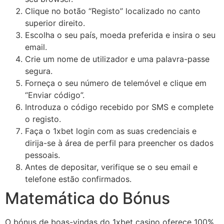
Clique no botão “Registo” localizado no canto
superior direito.
Escolha o seu país, moeda preferida e insira o seu
email.
Crie um nome de utilizador e uma palavra-passe
segura.
Forneça o seu número de telemóvel e clique em
“Enviar código”.
Introduza o código recebido por SMS e complete
o registo.
Faça o 1xbet login com as suas credenciais e
dirija-se à área de perfil para preencher os dados
pessoais.
Antes de depositar, verifique se o seu email e
telefone estão confirmados.
Matemática do Bónus
O bónus de boas-vindas do 1xbet casino oferece 100%