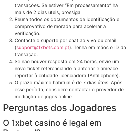
transações. Se estiver “Em processamento” há
mais de 2 dias úteis, prossiga.
Reúna todos os documentos de identificação e
comprovativo de morada para acelerar a
verificação.
Contacte o suporte por chat ao vivo ou email
(
support@1xbets.com.pt
). Tenha em mãos o ID da
transação.
Se não houver resposta em 24 horas, envie um
novo ticket referenciando o anterior e ameace
reportar à entidade licenciadora (Antillephone).
O prazo máximo habitual é de 7 dias úteis. Após
esse período, considere contactar o provedor de
mediação de jogos online.
Perguntas dos Jogadores
O 1xbet casino é legal em