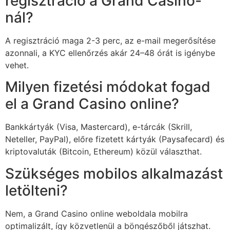
regisztráció a Grand Casino-
nál?
A regisztráció maga 2-3 perc, az e-mail megerősítése
azonnali, a KYC ellenőrzés akár 24–48 órát is igénybe
vehet.
Milyen fizetési módokat fogad
el a Grand Casino online?
Bankkártyák (Visa, Mastercard), e-tárcák (Skrill,
Neteller, PayPal), előre fizetett kártyák (Paysafecard) és
kriptovaluták (Bitcoin, Ethereum) közül választhat.
Szükséges mobilos alkalmazást
letölteni?
Nem, a Grand Casino online weboldala mobilra
optimalizált, így közvetlenül a böngészőből játszhat.