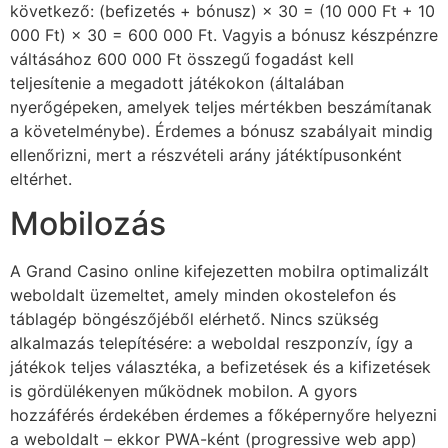
következő: (befizetés + bónusz) × 30 = (10 000 Ft + 10
000 Ft) × 30 = 600 000 Ft. Vagyis a bónusz készpénzre
váltásához 600 000 Ft összegű fogadást kell
teljesítenie a megadott játékokon (általában
nyerőgépeken, amelyek teljes mértékben beszámítanak
a követelménybe). Érdemes a bónusz szabályait mindig
ellenőrizni, mert a részvételi arány játéktípusonként
eltérhet.
Mobilozás
A Grand Casino online kifejezetten mobilra optimalizált
weboldalt üzemeltet, amely minden okostelefon és
táblagép böngészőjéből elérhető. Nincs szükség
alkalmazás telepítésére: a weboldal reszponzív, így a
játékok teljes választéka, a befizetések és a kifizetések
is gördülékenyen működnek mobilon. A gyors
hozzáférés érdekében érdemes a főképernyőre helyezni
a weboldalt – ekkor PWA-ként (progressive web app)