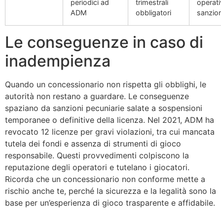
periodici ad
trimestrali
operati
ADM
obbligatori
sanzion
Le conseguenze in caso di
inadempienza
Quando un concessionario non rispetta gli obblighi, le
autorità non restano a guardare. Le conseguenze
spaziano da sanzioni pecuniarie salate a sospensioni
temporanee o definitive della licenza. Nel 2021, ADM ha
revocato 12 licenze per gravi violazioni, tra cui mancata
tutela dei fondi e assenza di strumenti di gioco
responsabile. Questi provvedimenti colpiscono la
reputazione degli operatori e tutelano i giocatori.
Ricorda che un concessionario non conforme mette a
rischio anche te, perché la sicurezza e la legalità sono la
base per un’esperienza di gioco trasparente e affidabile.