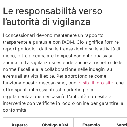
Le responsabilità verso
l’autorità di vigilanza
I concessionari devono mantenere un rapporto
trasparente e puntuale con l’ADM. Ciò significa fornire
report periodici, dati sulle transazioni e sulle attività di
gioco, oltre a segnalare tempestivamente qualsiasi
anomalia. La vigilanza si estende anche al rispetto delle
norme fiscali e alla collaborazione nelle indagini su
eventuali attività illecite. Per approfondire come
funziona questo meccanismo, puoi
visita il loro sito
, che
offre spunti interessanti sul marketing e la
regolamentazione nei casinò. L’autorità non esita a
intervenire con verifiche in loco o online per garantire la
conformità.
Aspetto
Obbligo ADM
Esempio
Sanzi