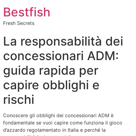
Bestfish
Fresh Secrets
La responsabilità dei
concessionari ADM:
guida rapida per
capire obblighi e
rischi
Conoscere gli obblighi dei concessionari ADM è
fondamentale se vuoi capire come funziona il gioco
d’azzardo regolamentato in Italia e perché la