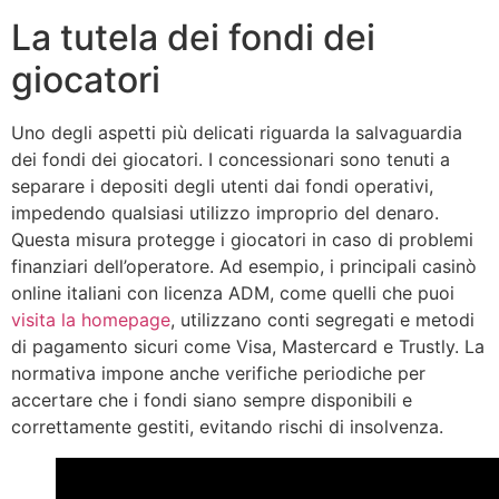
La tutela dei fondi dei
giocatori
Uno degli aspetti più delicati riguarda la salvaguardia
dei fondi dei giocatori. I concessionari sono tenuti a
separare i depositi degli utenti dai fondi operativi,
impedendo qualsiasi utilizzo improprio del denaro.
Questa misura protegge i giocatori in caso di problemi
finanziari dell’operatore. Ad esempio, i principali casinò
online italiani con licenza ADM, come quelli che puoi
visita la homepage
, utilizzano conti segregati e metodi
di pagamento sicuri come Visa, Mastercard e Trustly. La
normativa impone anche verifiche periodiche per
accertare che i fondi siano sempre disponibili e
correttamente gestiti, evitando rischi di insolvenza.