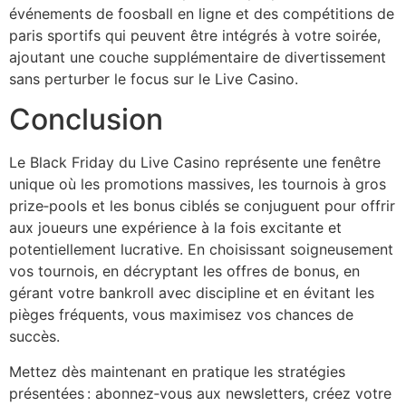
événements de foosball en ligne et des compétitions de
paris sportifs qui peuvent être intégrés à votre soirée,
ajoutant une couche supplémentaire de divertissement
sans perturber le focus sur le Live Casino.
Conclusion
Le Black Friday du Live Casino représente une fenêtre
unique où les promotions massives, les tournois à gros
prize‑pools et les bonus ciblés se conjuguent pour offrir
aux joueurs une expérience à la fois excitante et
potentiellement lucrative. En choisissant soigneusement
vos tournois, en décryptant les offres de bonus, en
gérant votre bankroll avec discipline et en évitant les
pièges fréquents, vous maximisez vos chances de
succès.
Mettez dès maintenant en pratique les stratégies
présentées : abonnez‑vous aux newsletters, créez votre