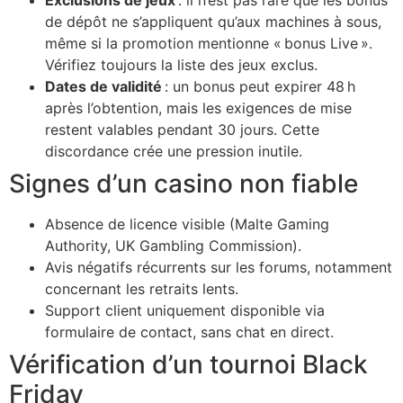
de dépôt ne s’appliquent qu’aux machines à sous,
même si la promotion mentionne « bonus Live ».
Vérifiez toujours la liste des jeux exclus.
Dates de validité
: un bonus peut expirer 48 h
après l’obtention, mais les exigences de mise
restent valables pendant 30 jours. Cette
discordance crée une pression inutile.
Signes d’un casino non fiable
Absence de licence visible (Malte Gaming
Authority, UK Gambling Commission).
Avis négatifs récurrents sur les forums, notamment
concernant les retraits lents.
Support client uniquement disponible via
formulaire de contact, sans chat en direct.
Vérification d’un tournoi Black
Friday