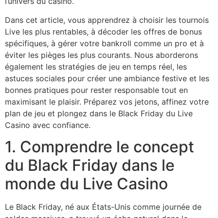
l’univers du casino.
Dans cet article, vous apprendrez à choisir les tournois
Live les plus rentables, à décoder les offres de bonus
spécifiques, à gérer votre bankroll comme un pro et à
éviter les pièges les plus courants. Nous aborderons
également les stratégies de jeu en temps réel, les
astuces sociales pour créer une ambiance festive et les
bonnes pratiques pour rester responsable tout en
maximisant le plaisir. Préparez vos jetons, affinez votre
plan de jeu et plongez dans le Black Friday du Live
Casino avec confiance.
1. Comprendre le concept
du Black Friday dans le
monde du Live Casino
Le Black Friday, né aux États-Unis comme journée de