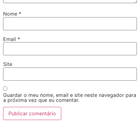
Nome
*
Email
*
Site
Guardar o meu nome, email e site neste navegador para
a próxima vez que eu comentar.