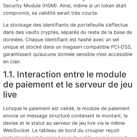
Security Module (HSM). Ainsi, même si un token était
compromis, sa validité serait très courte.
Le stockage des identifiants de portefeuille s’effectue
dans des vaults cryptés, séparés du reste de la base de
données. Chaque identifiant est hashé avec un sel
unique et stocké dans un magasin compatible PCI‑DSS,
garantissant qu’aucune donnée sensible n’est accessible
en clair.
1.1. Interaction entre le module
de paiement et le serveur de jeu
live
Lorsque le paiement est validé, le module de paiement
envoie un message structuré contenant le montant, la
devise et le statut au serveur de jeu live via le même
WebSocket. Le tableau de bord du croupier reçoit