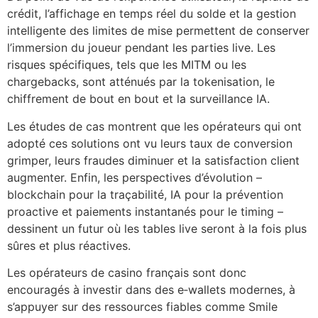
crédit, l’affichage en temps réel du solde et la gestion
intelligente des limites de mise permettent de conserver
l’immersion du joueur pendant les parties live. Les
risques spécifiques, tels que les MITM ou les
chargebacks, sont atténués par la tokenisation, le
chiffrement de bout en bout et la surveillance IA.
Les études de cas montrent que les opérateurs qui ont
adopté ces solutions ont vu leurs taux de conversion
grimper, leurs fraudes diminuer et la satisfaction client
augmenter. Enfin, les perspectives d’évolution –
blockchain pour la traçabilité, IA pour la prévention
proactive et paiements instantanés pour le timing –
dessinent un futur où les tables live seront à la fois plus
sûres et plus réactives.
Les opérateurs de casino français sont donc
encouragés à investir dans des e‑wallets modernes, à
s’appuyer sur des ressources fiables comme Smile