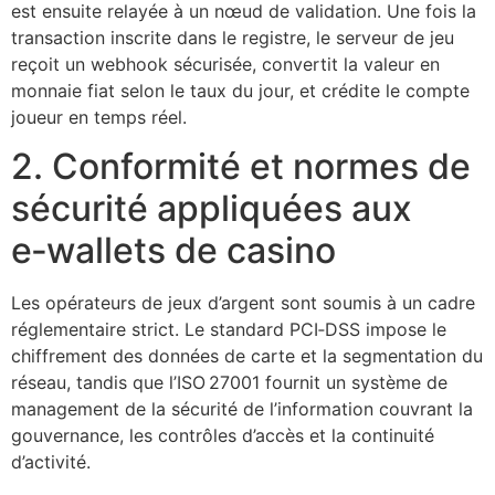
est ensuite relayée à un nœud de validation. Une fois la
transaction inscrite dans le registre, le serveur de jeu
reçoit un webhook sécurisée, convertit la valeur en
monnaie fiat selon le taux du jour, et crédite le compte
joueur en temps réel.
2. Conformité et normes de
sécurité appliquées aux
e‑wallets de casino
Les opérateurs de jeux d’argent sont soumis à un cadre
réglementaire strict. Le standard PCI‑DSS impose le
chiffrement des données de carte et la segmentation du
réseau, tandis que l’ISO 27001 fournit un système de
management de la sécurité de l’information couvrant la
gouvernance, les contrôles d’accès et la continuité
d’activité.