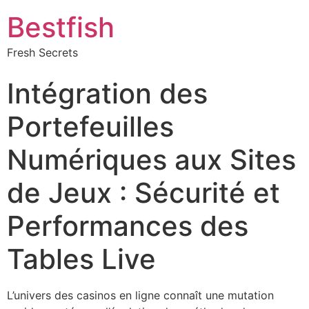
Bestfish
Fresh Secrets
Intégration des
Portefeuilles
Numériques aux Sites
de Jeux : Sécurité et
Performances des
Tables Live
L’univers des casinos en ligne connaît une mutation