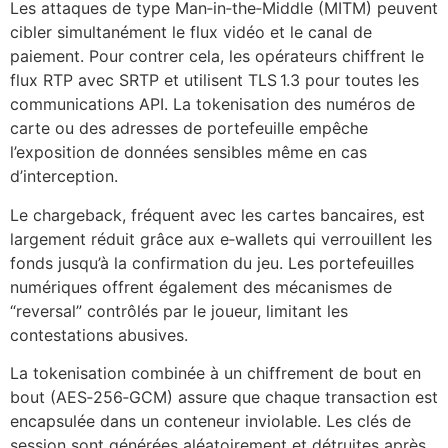
Les attaques de type Man‑in‑the‑Middle (MITM) peuvent
cibler simultanément le flux vidéo et le canal de
paiement. Pour contrer cela, les opérateurs chiffrent le
flux RTP avec SRTP et utilisent TLS 1.3 pour toutes les
communications API. La tokenisation des numéros de
carte ou des adresses de portefeuille empêche
l’exposition de données sensibles même en cas
d’interception.
Le chargeback, fréquent avec les cartes bancaires, est
largement réduit grâce aux e‑wallets qui verrouillent les
fonds jusqu’à la confirmation du jeu. Les portefeuilles
numériques offrent également des mécanismes de
“reversal” contrôlés par le joueur, limitant les
contestations abusives.
La tokenisation combinée à un chiffrement de bout en
bout (AES‑256‑GCM) assure que chaque transaction est
encapsulée dans un conteneur inviolable. Les clés de
session sont générées aléatoirement et détruites après