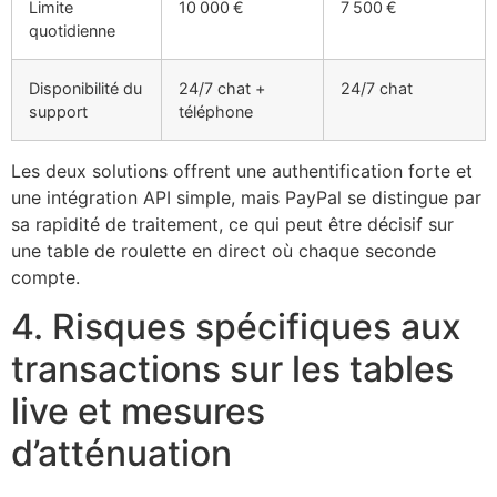
Limite
10 000 €
7 500 €
quotidienne
Disponibilité du
24/7 chat +
24/7 chat
support
téléphone
Les deux solutions offrent une authentification forte et
une intégration API simple, mais PayPal se distingue par
sa rapidité de traitement, ce qui peut être décisif sur
une table de roulette en direct où chaque seconde
compte.
4. Risques spécifiques aux
transactions sur les tables
live et mesures
d’atténuation