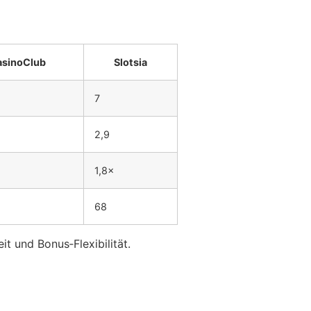
asinoClub
Slotsia
7
2,9
1,8×
68
it und Bonus‑Flexibilität.