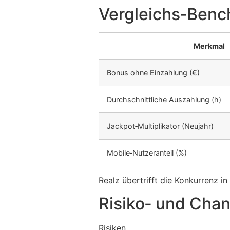
Vergleichs‑Ben
Merkmal
Bonus ohne Einzahlung (€)
Durchschnittliche Auszahlung (h)
Jackpot‑Multiplikator (Neujahr)
Mobile‑Nutzeranteil (%)
Realz übertrifft die Konkurrenz in
Risiko‑ und Ch
Risiken