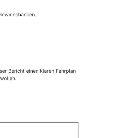
 Gewinnchancen.
er Bericht einen klaren Fahrplan
wollen.