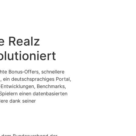
e Realz
lutioniert
hte Bonus‑Offers, schnellere
, ein deutschsprachiges Portal,
d‑Entwicklungen, Benchmarks,
Spielern einen datenbasierten
ere dank seiner