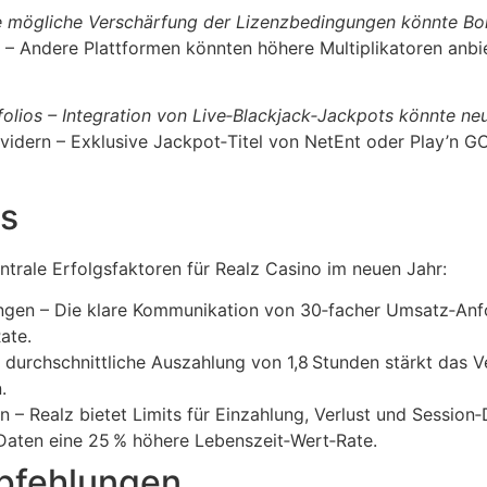
e mögliche Verschärfung der Lizenzbedingungen könnte Bon
– Andere Plattformen könnten höhere Multiplikatoren anbi
folios – Integration von Live‑Blackjack‑Jackpots könnte ne
vidern – Exklusive Jackpot‑Titel von NetEnt oder Play’n 
ts
trale Erfolgsfaktoren für Realz Casino im neuen Jahr:
gen – Die klare Kommunikation von 30‑facher Umsatz‑Anfo
ate.
 durchschnittliche Auszahlung von 1,8 Stunden stärkt das V
.
 – Realz bietet Limits für Einzahlung, Verlust und Session‑D
 Daten eine 25 % höhere Lebenszeit‑Wert‑Rate.
pfehlungen