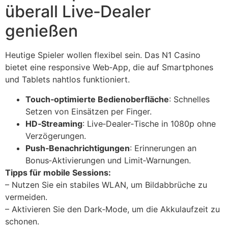
überall Live‑Dealer
genießen
Heutige Spieler wollen flexibel sein. Das N1 Casino
bietet eine responsive Web‑App, die auf Smartphones
und Tablets nahtlos funktioniert.
Touch‑optimierte Bedienoberfläche
: Schnelles
Setzen von Einsätzen per Finger.
HD‑Streaming
: Live‑Dealer‑Tische in 1080p ohne
Verzögerungen.
Push‑Benachrichtigungen
: Erinnerungen an
Bonus‑Aktivierungen und Limit‑Warnungen.
Tipps für mobile Sessions:
– Nutzen Sie ein stabiles WLAN, um Bildabbrüche zu
vermeiden.
– Aktivieren Sie den Dark‑Mode, um die Akkulaufzeit zu
schonen.