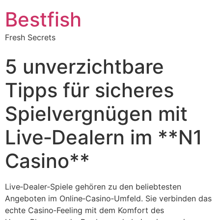
Bestfish
Fresh Secrets
5 unverzichtbare
Tipps für sicheres
Spielvergnügen mit
Live‑Dealern im **N1
Casino**
Live‑Dealer‑Spiele gehören zu den beliebtesten
Angeboten im Online‑Casino‑Umfeld. Sie verbinden das
echte Casino‑Feeling mit dem Komfort des