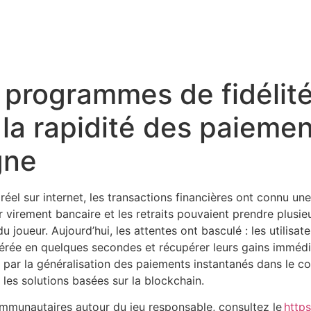
programmes de fidélit
la rapidité des paiemen
gne
 réel sur internet, les transactions financières ont connu 
r virement bancaire et les retraits pouvaient prendre plusie
u joueur. Aujourd’hui, les attentes ont basculé : les utilisa
férée en quelques secondes et récupérer leurs gains imméd
 par la généralisation des paiements instantanés dans le c
 les solutions basées sur la blockchain.
mmunautaires autour du jeu responsable, consultez le
http