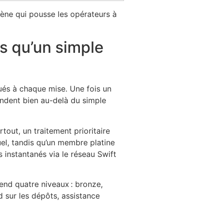
mène qui pousse les opérateurs à
us qu’un simple
ués à chaque mise. Une fois un
tendent bien au-delà du simple
tout, un traitement prioritaire
l, tandis qu’un membre platine
instantanés via le réseau Swift
rend quatre niveaux : bronze,
d sur les dépôts, assistance