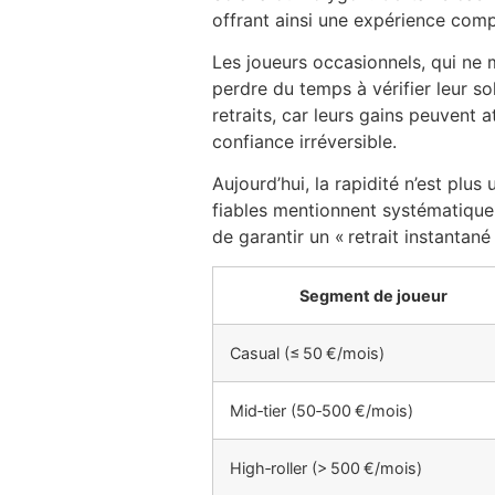
offrant ainsi une expérience com
Les joueurs occasionnels, qui ne m
perdre du temps à vérifier leur s
retraits, car leurs gains peuvent a
confiance irréversible.
Aujourd’hui, la rapidité n’est plu
fiables mentionnent systématiquem
de garantir un « retrait instantané 
Segment de joueur
Casual (≤ 50 €/mois)
Mid‑tier (50‑500 €/mois)
High‑roller (> 500 €/mois)