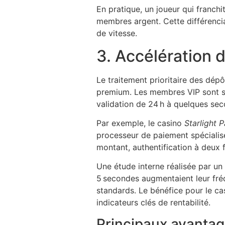
En pratique, un joueur qui franchit
membres argent. Cette différencia
de vitesse.
3. Accélération d
Le traitement prioritaire des dép
premium. Les membres VIP sont so
validation de 24 h à quelques se
Par exemple, le casino
Starlight 
processeur de paiement spécialisé
montant, authentification à deux 
Une étude interne réalisée par u
5 secondes augmentaient leur fré
standards. Le bénéfice pour le ca
indicateurs clés de rentabilité.
Principaux avantag