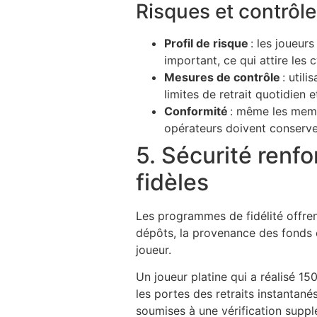
Risques et contrôle
Profil de risque
: les joueur
important, ce qui attire les 
Mesures de contrôle
: utili
limites de retrait quotidien e
Conformité
: même les membr
opérateurs doivent conserver
5. Sécurité renf
fidèles
Les programmes de fidélité offrent
dépôts, la provenance des fonds 
joueur.
Un joueur platine qui a réalisé 15
les portes des retraits instantan
soumises à une vérification suppl