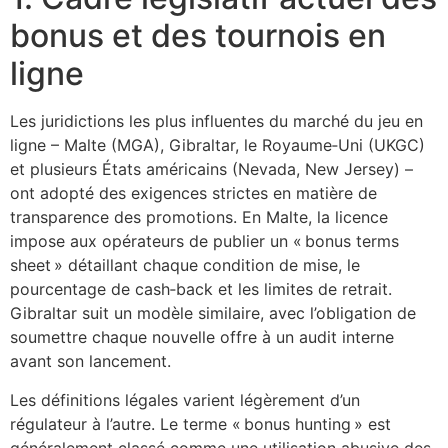
bonus et des tournois en
ligne
Les juridictions les plus influentes du marché du jeu en
ligne – Malte (MGA), Gibraltar, le Royaume‑Uni (UKGC)
et plusieurs États américains (Nevada, New Jersey) –
ont adopté des exigences strictes en matière de
transparence des promotions. En Malte, la licence
impose aux opérateurs de publier un « bonus terms
sheet » détaillant chaque condition de mise, le
pourcentage de cash‑back et les limites de retrait.
Gibraltar suit un modèle similaire, avec l’obligation de
soumettre chaque nouvelle offre à un audit interne
avant son lancement.
Les définitions légales varient légèrement d’un
régulateur à l’autre. Le terme « bonus hunting » est
généralement classé comme une utilisation abusive des