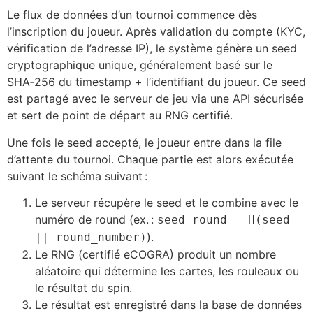
Le flux de données d’un tournoi commence dès
l’inscription du joueur. Après validation du compte (KYC,
vérification de l’adresse IP), le système génère un seed
cryptographique unique, généralement basé sur le
SHA‑256 du timestamp + l’identifiant du joueur. Ce seed
est partagé avec le serveur de jeu via une API sécurisée
et sert de point de départ au RNG certifié.
Une fois le seed accepté, le joueur entre dans la file
d’attente du tournoi. Chaque partie est alors exécutée
suivant le schéma suivant :
Le serveur récupère le seed et le combine avec le
numéro de round (ex. :
seed_round = H(seed
).
|| round_number)
Le RNG (certifié eCOGRA) produit un nombre
aléatoire qui détermine les cartes, les rouleaux ou
le résultat du spin.
Le résultat est enregistré dans la base de données