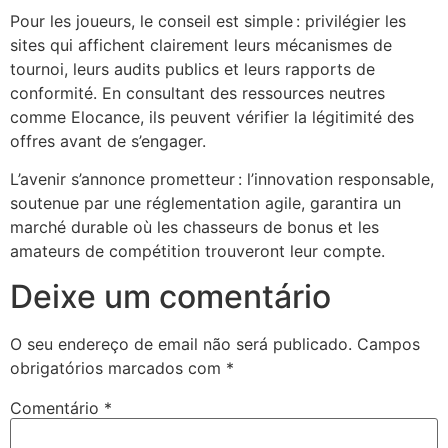
Pour les joueurs, le conseil est simple : privilégier les
sites qui affichent clairement leurs mécanismes de
tournoi, leurs audits publics et leurs rapports de
conformité. En consultant des ressources neutres
comme Elocance, ils peuvent vérifier la légitimité des
offres avant de s’engager.
L’avenir s’annonce prometteur : l’innovation responsable,
soutenue par une réglementation agile, garantira un
marché durable où les chasseurs de bonus et les
amateurs de compétition trouveront leur compte.
Deixe um comentário
O seu endereço de email não será publicado.
Campos
obrigatórios marcados com
*
Comentário
*