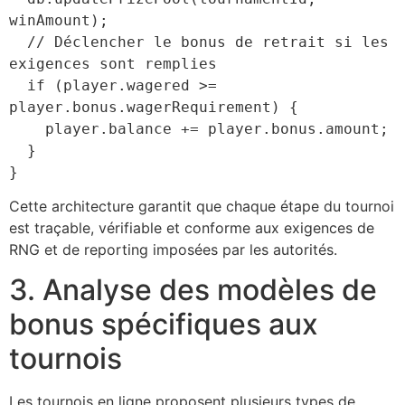
winAmount);

  // Déclencher le bonus de retrait si les 
exigences sont remplies

  if (player.wagered >= 
player.bonus.wagerRequirement) {

    player.balance += player.bonus.amount;

  }

Cette architecture garantit que chaque étape du tournoi
est traçable, vérifiable et conforme aux exigences de
RNG et de reporting imposées par les autorités.
3. Analyse des modèles de
bonus spécifiques aux
tournois
Les tournois en ligne proposent plusieurs types de