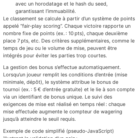
avec un horodatage et le hash du seed,
garantissant l’immuabilité.
Le classement se calcule à partir d’un système de points
appelé “fair‑play scoring”. Chaque victoire rapporte un
nombre fixe de points (ex. : 10 pts), chaque deuxième
place 7 pts, etc. Des critères supplémentaires, comme le
temps de jeu ou le volume de mise, peuvent être
intégrés pour éviter les parties trop courtes.
La gestion des bonus s’effectue automatiquement.
Lorsqu’un joueur remplit les conditions d’entrée (mise
minimale, dépôt), le système attribue le bonus de
tournoi (ex. : 5 € d’entrée gratuite) et le lie à son compte
via un identifiant de bonus unique. Le suivi des
exigences de mise est réalisé en temps réel : chaque
mise effectuée augmente le compteur de wagering
jusqu’à atteindre le seuil requis.
Exemple de code simplifié (pseudo‑JavaScript)