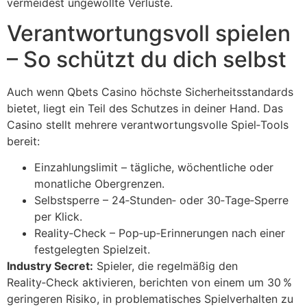
vermeidest ungewollte Verluste.
Verantwortungsvoll spielen
– So schützt du dich selbst
Auch wenn Qbets Casino höchste Sicherheitsstandards
bietet, liegt ein Teil des Schutzes in deiner Hand. Das
Casino stellt mehrere verantwortungsvolle Spiel‑Tools
bereit:
Einzahlungslimit – tägliche, wöchentliche oder
monatliche Obergrenzen.
Selbstsperre – 24‑Stunden‑ oder 30‑Tage‑Sperre
per Klick.
Reality‑Check – Pop‑up‑Erinnerungen nach einer
festgelegten Spielzeit.
Industry Secret:
Spieler, die regelmäßig den
Reality‑Check aktivieren, berichten von einem um 30 %
geringeren Risiko, in problematisches Spielverhalten zu