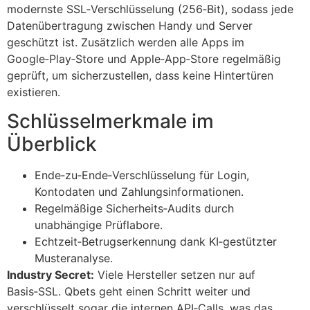
modernste SSL‑Verschlüsselung (256‑Bit), sodass jede
Datenübertragung zwischen Handy und Server
geschützt ist. Zusätzlich werden alle Apps im
Google‑Play‑Store und Apple‑App‑Store regelmäßig
geprüft, um sicherzustellen, dass keine Hintertüren
existieren.
Schlüsselmerkmale im
Überblick
Ende‑zu‑Ende‑Verschlüsselung für Login,
Kontodaten und Zahlungsinformationen.
Regelmäßige Sicherheits‑Audits durch
unabhängige Prüflabore.
Echtzeit‑Betrugserkennung dank KI‑gestützter
Musteranalyse.
Industry Secret:
Viele Hersteller setzen nur auf
Basis‑SSL. Qbets geht einen Schritt weiter und
verschlüsselt sogar die internen API‑Calls, was das