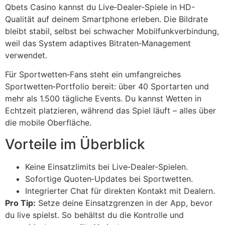
Qbets Casino kannst du Live‑Dealer-Spiele in HD-
Qualität auf deinem Smartphone erleben. Die Bildrate
bleibt stabil, selbst bei schwacher Mobilfunkverbindung,
weil das System adaptives Bitraten‑Management
verwendet.
Für Sportwetten‑Fans steht ein umfangreiches
Sportwetten‑Portfolio bereit: über 40 Sportarten und
mehr als 1.500 tägliche Events. Du kannst Wetten in
Echtzeit platzieren, während das Spiel läuft – alles über
die mobile Oberfläche.
Vorteile im Überblick
Keine Einsatzlimits bei Live‑Dealer‑Spielen.
Sofortige Quoten‑Updates bei Sportwetten.
Integrierter Chat für direkten Kontakt mit Dealern.
Pro Tip:
Setze deine Einsatzgrenzen in der App, bevor
du live spielst. So behältst du die Kontrolle und