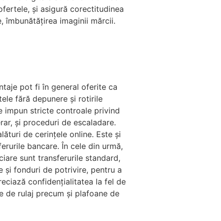
ofertele, și asigură corectitudinea
, îmbunătățirea imaginii mărcii.
taje pot fi în general oferite ca
tele fără depunere și rotirile
re impun stricte controale privind
rar, și proceduri de escaladare.
ături de cerințele online. Este și
erurile bancare. În cele din urmă,
ciare sunt transferurile standard,
 și fonduri de potrivire, pentru a
reciază confidențialitatea la fel de
țe de rulaj precum și plafoane de