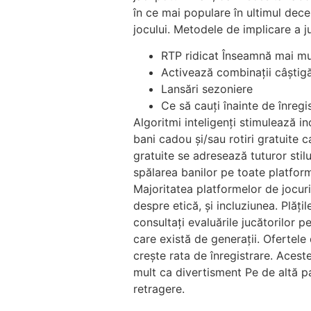
în ce mai populare în ultimul decen
jocului. Metodele de implicare a j
RTP ridicat Înseamnă mai mul
Activează combinații câștigă
Lansări sezoniere
Ce să cauți înainte de înregi
Algoritmi inteligenți stimulează in
bani cadou și/sau rotiri gratuite c
gratuite se adresează tuturor stil
spălarea banilor pe toate platform
Majoritatea platformelor de jocuri
despre etică, și incluziunea. Plăț
consultați evaluările jucătorilor 
care există de generații. Ofertele
crește rata de înregistrare. Aceste
mult ca divertisment Pe de altă pa
retragere.