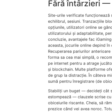
Fără întârzieri —
Site-urile verificate funcționeaz
echilibrul, sesiuni. Tranzacțiile 
opțiunile, utilizatori online se g
utilizatorului și adaptabilitate, p
concluzie, avantajele fac iGaming-u
aceasta, jocurile online depind î
Recuperarea pariurilor anterioare
forma sa cea mai simplă, o recomp
pe internet pentru a atrage jucător
și blockchain. Multe platforme of
de grup la distracție. În câteva 
sumă pentru înregistrare (de obice
Stabiliți un buget — decideți cât su
estompează — clauzele scrise cu l
obiceiurile riscante. Cheia, să ră
prezice când vei avea noroc. Totuș