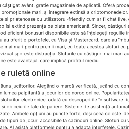
 câștigat avânt, grație magazinele de aplicații. Oferă procesa
e promoționale mari, și integrare extinsă a criptomonedelor. 
i prietenoase cu utilizatorul-friendly cum ar fi chat live, 
 își extind prezența pe piața americană. Sincer, câștigurile
mod eficient bonusuri disponibile este să înțelegeți regulile î
 au oferit e-portofele, cu Visa și Mastercard, care au îmbu
se mai mari pentru premii mari, cu toate acestea sloturi cu 
vizual sporește distracția. Sloturile cu câștiguri mai mari a
e este avantajul, care implică profitul mediu.
e ruletă online
dăuna jucătorilor. Alegând o marcă verificată, jucând cu co
în lumea palpitantă a jocurilor de noroc online. Popularitate
sloturilor electronice, odată cu descoperirile în software rid
și obiceiurile tale de pariere. Sisteme de asistență automat
izate. Ambele opțiuni au puncte forte, deși ceea ce este ide
de tipuri de jocuri accesibile la cazinouri online. Sloturi cu 
are. AI asistă platformele pentru a adapta interfețele. Cazin