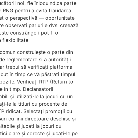
torii noi, fie înlocuind,ca parte
re RNG pentru a evita fraudarea.
fost o perspectivă — oportunitate
re observați pariurile dvs. creează
ceste constrângeri pot fi o
lexibilitate.
nd comun construiește o parte din
e reglementare și a autorității
ar trebui să verificați platforma
cut în timp ce vă păstrați timpul
pozite. Verificați RTP (Return to
 în timp. Declanșatorii
i și utilizați-le la jocuri cu un
ți-le la titluri cu procente de
TP ridicat. Selectați promoții cu
uri cu linii directoare deschise și
itabile și jucați la jocuri cu
ici clare și corecte și jucați-le pe