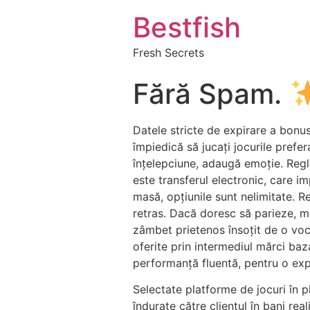
Bestfish
Fresh Secrets
Fără Spam.
Datele stricte de expirare a bonu
împiedică să jucați jocurile pref
înțelepciune, adaugă emoție. Regle
este transferul electronic, care imp
masă, opțiunile sunt nelimitate. 
retras. Dacă doresc să parieze, mu
zâmbet prietenos însoțit de o voc
oferite prin intermediul mărci ba
performanță fluentă, pentru o expe
Selectate platforme de jocuri în p
îndurate către clientul în bani re