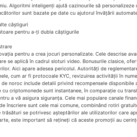
iu. Algoritmi inteligenți ajută cazinourile să personalizeze 
ucătorilor sunt bazate pe date cu ajutorul învățării automate
te câștiguri
toare pentru a-ți dubla câștigurile
strare
ovația pentru a crea jocuri personalizate. Cele descrise avan
are se aplică în cadrul sloturi video. Bonusurile clasice, ofer
urilor. Aici apare adesea pericolul. Autorități de reglementa
ele, cum ar fi protocoale KYC, revizuirea activității în nume
 de noroc include detalii privind recompensele disponibile al
ile cu criptomonede sunt instantanee, în comparație cu transf
pentru a vă asigura siguranța. Cele mai populare canale finan
 de înscriere sunt cele mai comune, combinând rotiri gratuite
 trăsături se potrivesc așteptărilor ale utilizatorilor care ap
rte, este important să rețineți că aceste promoții au cerin