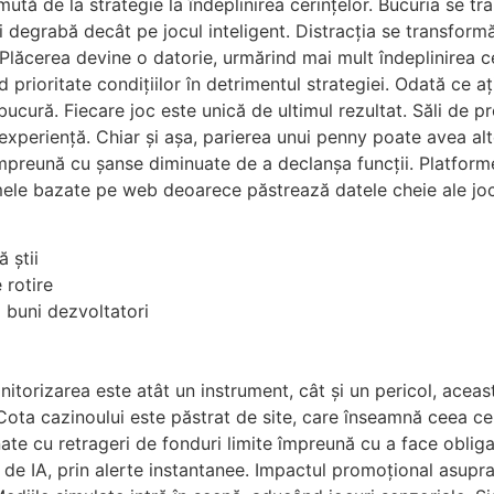
ută de la strategie la îndeplinirea cerințelor. Bucuria se t
i degrabă decât pe jocul inteligent. Distracția se transformă
. Plăcerea devine o datorie, urmărind mai mult îndeplinirea cer
rioritate condițiilor în detrimentul strategiei. Odată ce ați s
ucură. Fiecare joc este unică de ultimul rezultat. Săli de pr
experiență. Chiar și așa, parierea unui penny poate avea alte
, împreună cu șanse diminuate de a declanșa funcții. Platform
ele bazate pe web deoarece păstrează datele cheie ale jocul
ă știi
 rotire
i buni dezvoltatori
nitorizarea este atât un instrument, cât și un pericol, acea
ota cazinoului este păstrat de site, care înseamnă ceea ce 
e cu retrageri de fonduri limite împreună cu a face obligato
de IA, prin alerte instantanee. Impactul promoțional asupra 