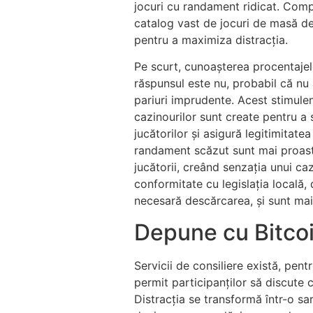
jocuri cu randament ridicat. Compa
catalog vast de jocuri de masă de 
pentru a maximiza distracția.
Pe scurt, cunoașterea procentajelo
răspunsul este nu, probabil că nu 
pariuri imprudente. Acest stimule
cazinourilor sunt create pentru a 
jucătorilor și asigură legitimitate
randament scăzut sunt mai proaste
jucătorii, creând senzația unui caz
conformitate cu legislația locală,
necesară descărcarea, și sunt mai
Depune cu Bitcoi
Servicii de consiliere există, pent
permit participanților să discute c
Distracția se transformă într-o sarc