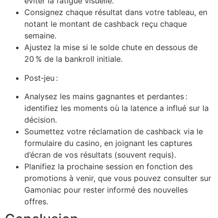
éviter la fatigue visuelle.
Consignez chaque résultat dans votre tableau, en
notant le montant de cashback reçu chaque
semaine.
Ajustez la mise si le solde chute en dessous de
20 % de la bankroll initiale.
Post‑jeu :
Analysez les mains gagnantes et perdantes :
identifiez les moments où la latence a influé sur la
décision.
Soumettez votre réclamation de cashback via le
formulaire du casino, en joignant les captures
d’écran de vos résultats (souvent requis).
Planifiez la prochaine session en fonction des
promotions à venir, que vous pouvez consulter sur
Gamoniac pour rester informé des nouvelles
offres.