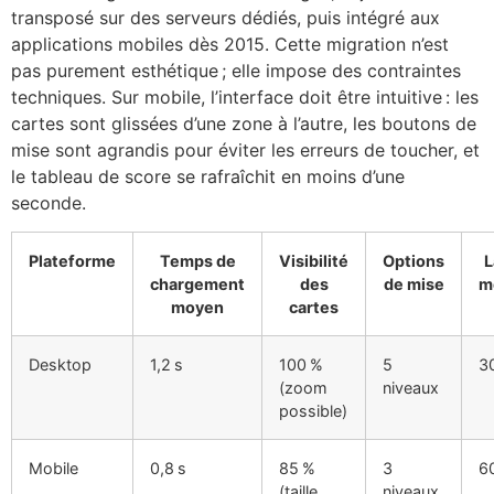
transposé sur des serveurs dédiés, puis intégré aux
applications mobiles dès 2015. Cette migration n’est
pas purement esthétique ; elle impose des contraintes
techniques. Sur mobile, l’interface doit être intuitive : les
cartes sont glissées d’une zone à l’autre, les boutons de
mise sont agrandis pour éviter les erreurs de toucher, et
le tableau de score se rafraîchit en moins d’une
seconde.
Plateforme
Temps de
Visibilité
Options
L
chargement
des
de mise
m
moyen
cartes
Desktop
1,2 s
100 %
5
3
(zoom
niveaux
possible)
Mobile
0,8 s
85 %
3
6
(taille
niveaux