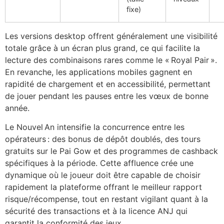
fixe)
Les versions desktop offrent généralement une visibilité
totale grâce à un écran plus grand, ce qui facilite la
lecture des combinaisons rares comme le « Royal Pair ».
En revanche, les applications mobiles gagnent en
rapidité de chargement et en accessibilité, permettant
de jouer pendant les pauses entre les vœux de bonne
année.
Le Nouvel An intensifie la concurrence entre les
opérateurs : des bonus de dépôt doublés, des tours
gratuits sur le Pai Gow et des programmes de cashback
spécifiques à la période. Cette affluence crée une
dynamique où le joueur doit être capable de choisir
rapidement la plateforme offrant le meilleur rapport
risque/récompense, tout en restant vigilant quant à la
sécurité des transactions et à la licence ANJ qui
garantit la conformité des jeux.