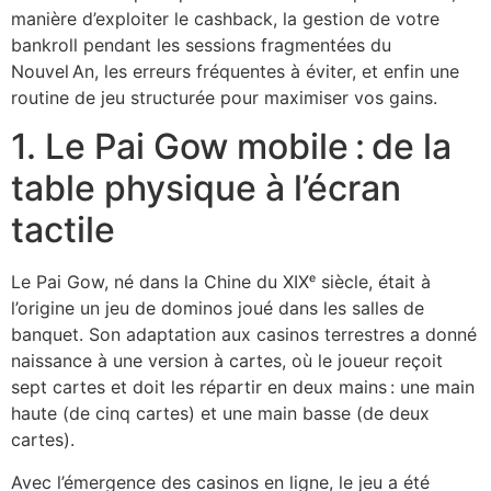
manière d’exploiter le cashback, la gestion de votre
bankroll pendant les sessions fragmentées du
Nouvel An, les erreurs fréquentes à éviter, et enfin une
routine de jeu structurée pour maximiser vos gains.
1. Le Pai Gow mobile : de la
table physique à l’écran
tactile
Le Pai Gow, né dans la Chine du XIXᵉ siècle, était à
l’origine un jeu de dominos joué dans les salles de
banquet. Son adaptation aux casinos terrestres a donné
naissance à une version à cartes, où le joueur reçoit
sept cartes et doit les répartir en deux mains : une main
haute (de cinq cartes) et une main basse (de deux
cartes).
Avec l’émergence des casinos en ligne, le jeu a été