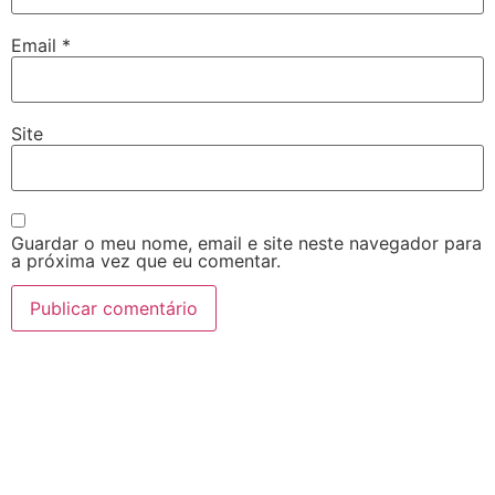
Email
*
Site
Guardar o meu nome, email e site neste navegador para
a próxima vez que eu comentar.