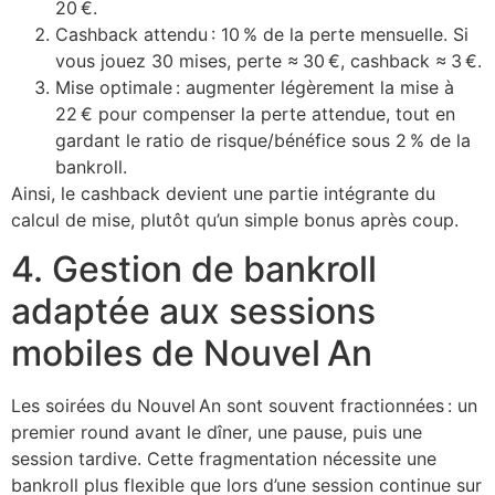
20 €.
Cashback attendu : 10 % de la perte mensuelle. Si
vous jouez 30 mises, perte ≈ 30 €, cashback ≈ 3 €.
Mise optimale : augmenter légèrement la mise à
22 € pour compenser la perte attendue, tout en
gardant le ratio de risque/bénéfice sous 2 % de la
bankroll.
Ainsi, le cashback devient une partie intégrante du
calcul de mise, plutôt qu’un simple bonus après coup.
4. Gestion de bankroll
adaptée aux sessions
mobiles de Nouvel An
Les soirées du Nouvel An sont souvent fractionnées : un
premier round avant le dîner, une pause, puis une
session tardive. Cette fragmentation nécessite une
bankroll plus flexible que lors d’une session continue sur