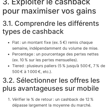
3. Exploiter le cashback
pour maximiser vos gains
3.1. Comprendre les différents
types de cashback
Flat : un montant fixe (ex. 5 €) remis chaque
semaine, indépendamment du volume de mise.
Percentage : un pourcentage des pertes nettes
(ex. 10 % sur les pertes mensuelles).
Tiered : plusieurs paliers (5 % jusqu’à 500 €, 7 % de
500 € à 1 000 €, etc.).
3.2. Sélectionner les offres les
plus avantageuses sur mobile
Vérifier le % de retour : un cashback de 12 %
dépasse largement la moyenne du marché.