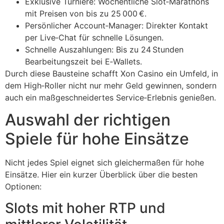
Exklusive Turniere: Wöchentliche Slot‑Marathons
mit Preisen von bis zu 25 000 €.
Persönlicher Account‑Manager: Direkter Kontakt
per Live‑Chat für schnelle Lösungen.
Schnelle Auszahlungen: Bis zu 24 Stunden
Bearbeitungszeit bei E‑Wallets.
Durch diese Bausteine schafft Xon Casino ein Umfeld, in
dem High‑Roller nicht nur mehr Geld gewinnen, sondern
auch ein maßgeschneidertes Service‑Erlebnis genießen.
Auswahl der richtigen
Spiele für hohe Einsätze
Nicht jedes Spiel eignet sich gleichermaßen für hohe
Einsätze. Hier ein kurzer Überblick über die besten
Optionen:
Slots mit hoher RTP und