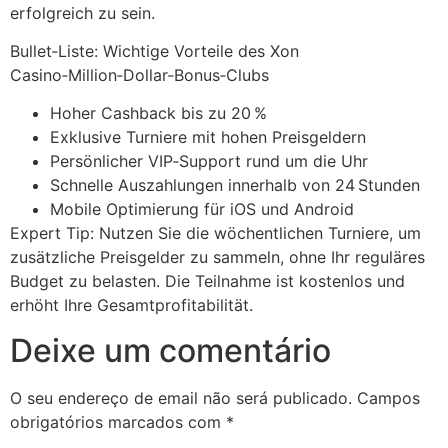
erfolgreich zu sein.
Bullet‑Liste: Wichtige Vorteile des Xon
Casino‑Million‑Dollar‑Bonus‑Clubs
Hoher Cashback bis zu 20 %
Exklusive Turniere mit hohen Preisgeldern
Persönlicher VIP‑Support rund um die Uhr
Schnelle Auszahlungen innerhalb von 24 Stunden
Mobile Optimierung für iOS und Android
Expert Tip: Nutzen Sie die wöchentlichen Turniere, um
zusätzliche Preisgelder zu sammeln, ohne Ihr reguläres
Budget zu belasten. Die Teilnahme ist kostenlos und
erhöht Ihre Gesamtprofitabilität.
Deixe um comentário
O seu endereço de email não será publicado.
Campos
obrigatórios marcados com
*