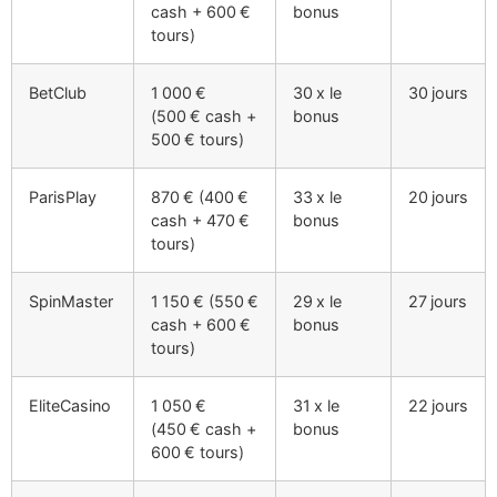
cash + 600 €
bonus
tours)
BetClub
1 000 €
30 x le
30 jours
(500 € cash +
bonus
500 € tours)
ParisPlay
870 € (400 €
33 x le
20 jours
cash + 470 €
bonus
tours)
SpinMaster
1 150 € (550 €
29 x le
27 jours
cash + 600 €
bonus
tours)
EliteCasino
1 050 €
31 x le
22 jours
(450 € cash +
bonus
600 € tours)