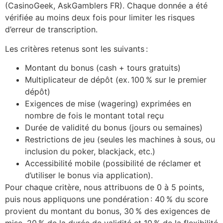
(CasinoGeek, AskGamblers FR). Chaque donnée a été
vérifiée au moins deux fois pour limiter les risques
d’erreur de transcription.
Les critères retenus sont les suivants :
Montant du bonus (cash + tours gratuits)
Multiplicateur de dépôt (ex. 100 % sur le premier
dépôt)
Exigences de mise (wagering) exprimées en
nombre de fois le montant total reçu
Durée de validité du bonus (jours ou semaines)
Restrictions de jeu (seules les machines à sous, ou
inclusion du poker, blackjack, etc.)
Accessibilité mobile (possibilité de réclamer et
d’utiliser le bonus via application).
Pour chaque critère, nous attribuons de 0 à 5 points,
puis nous appliquons une pondération : 40 % du score
provient du montant du bonus, 30 % des exigences de
mise, 20 % de la durée de validité et 10 % de la flexibilité