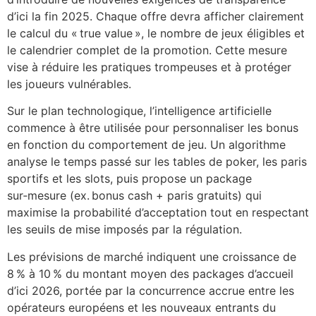
d’ici la fin 2025. Chaque offre devra afficher clairement
le calcul du « true value », le nombre de jeux éligibles et
le calendrier complet de la promotion. Cette mesure
vise à réduire les pratiques trompeuses et à protéger
les joueurs vulnérables.
Sur le plan technologique, l’intelligence artificielle
commence à être utilisée pour personnaliser les bonus
en fonction du comportement de jeu. Un algorithme
analyse le temps passé sur les tables de poker, les paris
sportifs et les slots, puis propose un package
sur‑mesure (ex. bonus cash + paris gratuits) qui
maximise la probabilité d’acceptation tout en respectant
les seuils de mise imposés par la régulation.
Les prévisions de marché indiquent une croissance de
8 % à 10 % du montant moyen des packages d’accueil
d’ici 2026, portée par la concurrence accrue entre les
opérateurs européens et les nouveaux entrants du