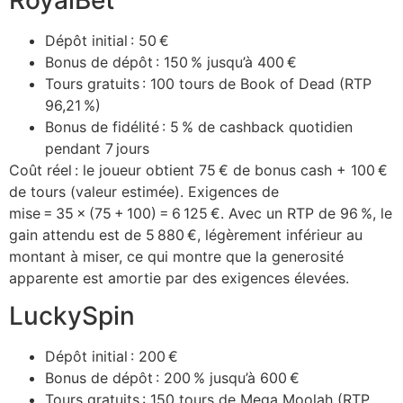
Dépôt initial : 50 €
Bonus de dépôt : 150 % jusqu’à 400 €
Tours gratuits : 100 tours de Book of Dead (RTP
96,21 %)
Bonus de fidélité : 5 % de cashback quotidien
pendant 7 jours
Coût réel : le joueur obtient 75 € de bonus cash + 100 €
de tours (valeur estimée). Exigences de
mise = 35 × (75 + 100) = 6 125 €. Avec un RTP de 96 %, le
gain attendu est de 5 880 €, légèrement inférieur au
montant à miser, ce qui montre que la generosité
apparente est amortie par des exigences élevées.
LuckySpin
Dépôt initial : 200 €
Bonus de dépôt : 200 % jusqu’à 600 €
Tours gratuits : 150 tours de Mega Moolah (RTP