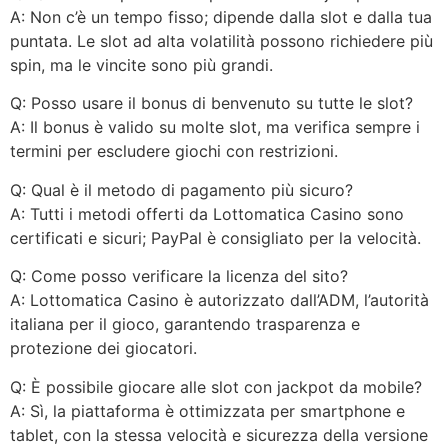
A: Non c’è un tempo fisso; dipende dalla slot e dalla tua
puntata. Le slot ad alta volatilità possono richiedere più
spin, ma le vincite sono più grandi.
Q: Posso usare il bonus di benvenuto su tutte le slot?
A: Il bonus è valido su molte slot, ma verifica sempre i
termini per escludere giochi con restrizioni.
Q: Qual è il metodo di pagamento più sicuro?
A: Tutti i metodi offerti da Lottomatica Casino sono
certificati e sicuri; PayPal è consigliato per la velocità.
Q: Come posso verificare la licenza del sito?
A: Lottomatica Casino è autorizzato dall’ADM, l’autorità
italiana per il gioco, garantendo trasparenza e
protezione dei giocatori.
Q: È possibile giocare alle slot con jackpot da mobile?
A: Sì, la piattaforma è ottimizzata per smartphone e
tablet, con la stessa velocità e sicurezza della versione