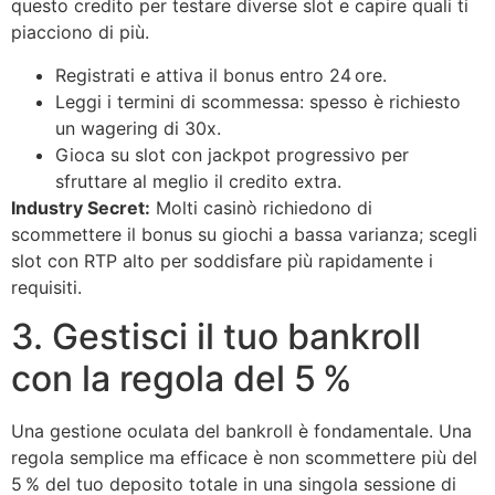
questo credito per testare diverse slot e capire quali ti
piacciono di più.
Registrati e attiva il bonus entro 24 ore.
Leggi i termini di scommessa: spesso è richiesto
un wagering di 30x.
Gioca su slot con jackpot progressivo per
sfruttare al meglio il credito extra.
Industry Secret:
Molti casinò richiedono di
scommettere il bonus su giochi a bassa varianza; scegli
slot con RTP alto per soddisfare più rapidamente i
requisiti.
3. Gestisci il tuo bankroll
con la regola del 5 %
Una gestione oculata del bankroll è fondamentale. Una
regola semplice ma efficace è non scommettere più del
5 % del tuo deposito totale in una singola sessione di