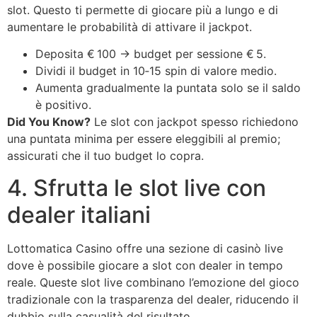
slot. Questo ti permette di giocare più a lungo e di
aumentare le probabilità di attivare il jackpot.
Deposita € 100 → budget per sessione € 5.
Dividi il budget in 10‑15 spin di valore medio.
Aumenta gradualmente la puntata solo se il saldo
è positivo.
Did You Know?
Le slot con jackpot spesso richiedono
una puntata minima per essere eleggibili al premio;
assicurati che il tuo budget lo copra.
4. Sfrutta le slot live con
dealer italiani
Lottomatica Casino offre una sezione di casinò live
dove è possibile giocare a slot con dealer in tempo
reale. Queste slot live combinano l’emozione del gioco
tradizionale con la trasparenza del dealer, riducendo il
dubbio sulla casualità del risultato.