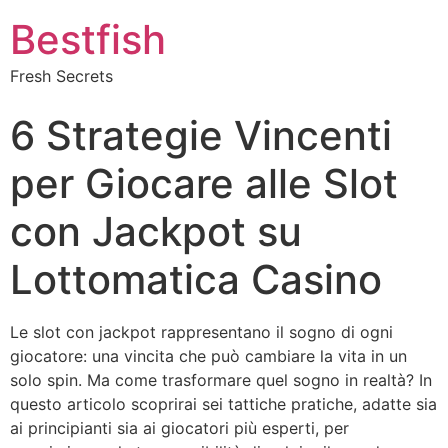
Bestfish
Fresh Secrets
6 Strategie Vincenti
per Giocare alle Slot
con Jackpot su
Lottomatica Casino
Le slot con jackpot rappresentano il sogno di ogni
giocatore: una vincita che può cambiare la vita in un
solo spin. Ma come trasformare quel sogno in realtà? In
questo articolo scoprirai sei tattiche pratiche, adatte sia
ai principianti sia ai giocatori più esperti, per