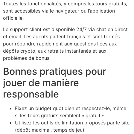
Toutes les fonctionnalités, y compris les tours gratuits,
sont accessibles via le navigateur ou l’application
officielle.
Le support client est disponible 24/7 via chat en direct
et email. Les agents parlent français et sont formés
pour répondre rapidement aux questions liées aux
dépôts crypto, aux retraits instantanés et aux
problèmes de bonus.
Bonnes pratiques pour
jouer de manière
responsable
Fixez un budget quotidien et respectez‑le, même
si les tours gratuits semblent « gratuit ».
Utilisez les outils de limitation proposés par le site
(dépôt maximal, temps de jeu).