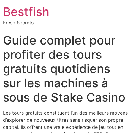
Bestfish
Fresh Secrets
Guide complet pour
profiter des tours
gratuits quotidiens
sur les machines à
sous de Stake Casino
Les tours gratuits constituent l’un des meilleurs moyens
d’explorer de nouveaux titres sans risquer son propre
capital. Ils offrent une vraie expérience de jeu tout en