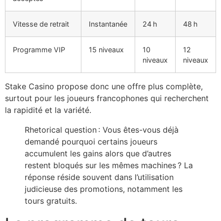
Vitesse de retrait
Instantanée
24 h
48 h
Programme VIP
15 niveaux
10
12
niveaux
niveaux
Stake Casino propose donc une offre plus complète,
surtout pour les joueurs francophones qui recherchent
la rapidité et la variété.
Rhetorical question : Vous êtes-vous déjà
demandé pourquoi certains joueurs
accumulent les gains alors que d’autres
restent bloqués sur les mêmes machines ? La
réponse réside souvent dans l’utilisation
judicieuse des promotions, notamment les
tours gratuits.