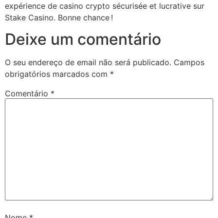
expérience de casino crypto sécurisée et lucrative sur
Stake Casino. Bonne chance !
Deixe um comentário
O seu endereço de email não será publicado.
Campos
obrigatórios marcados com
*
Comentário
*
Nome
*