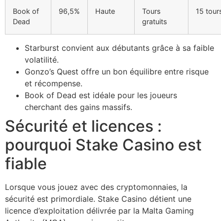
Book of
96,5%
Haute
Tours
15 tour
Dead
gratuits
Starburst convient aux débutants grâce à sa faible
volatilité.
Gonzo’s Quest offre un bon équilibre entre risque
et récompense.
Book of Dead est idéale pour les joueurs
cherchant des gains massifs.
Sécurité et licences :
pourquoi Stake Casino est
fiable
Lorsque vous jouez avec des cryptomonnaies, la
sécurité est primordiale. Stake Casino détient une
licence d’exploitation délivrée par la Malta Gaming