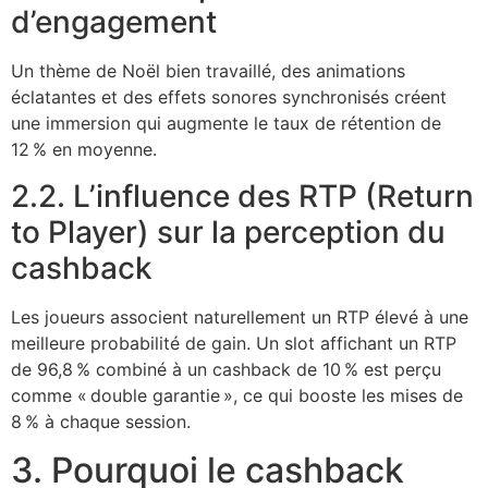
d’engagement
Un thème de Noël bien travaillé, des animations
éclatantes et des effets sonores synchronisés créent
une immersion qui augmente le taux de rétention de
12 % en moyenne.
2.2. L’influence des RTP (Return
to Player) sur la perception du
cashback
Les joueurs associent naturellement un RTP élevé à une
meilleure probabilité de gain. Un slot affichant un RTP
de 96,8 % combiné à un cashback de 10 % est perçu
comme « double garantie », ce qui booste les mises de
8 % à chaque session.
3. Pourquoi le cashback