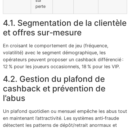
sur
perte
4.1. Segmentation de la clientèle
et offres sur‑mesure
En croisant le comportement de jeu (fréquence,
volatilité) avec le segment démographique, les
opérateurs peuvent proposer un cashback différencié :
12 % pour les joueurs occasionnels, 18 % pour les VIP.
4.2. Gestion du plafond de
cashback et prévention de
l’abus
Un plafond quotidien ou mensuel empêche les abus tout
en maintenant l’attractivité. Les systèmes anti‑fraude
détectent les patterns de dépôt/retrait anormaux et