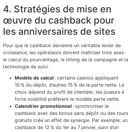
4. Stratégies de mise en
œuvre du cashback pour
les anniversaires de sites
Pour que le cashback devienne un véritable levier de
croissance, les opérateurs doivent maîtriser trois axes :
le calcul du pourcentage, le timing de la campagne et la
technologie de suivi.
Modèle de calcul
: certains casinos appliquent
10 % du dépôt, d’autres 15 % de la perte nette. Le
choix dépend du profil de clientèle ; les joueurs à
forte volatilité préfèrent le modèle perte nette.
Calendrier promotionnel
: synchroniser le
cashback avec des bonus sans dépôt ou des tours
gratuits crée un effet de synergie. Par exemple, un
cashback de 12 % du 1er au 7 janvier, suivi d’un