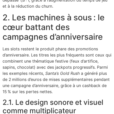
et à la réduction du churn.
2. Les machines à sous : le
cœur battant des
campagnes d’anniversaire
Les slots restent le produit phare des promotions
d’anniversaire. Les titres les plus fréquents sont ceux qui
combinent une thématique festive (feux d’artifice,
sapins, chocolat) avec des jackpots progressifs. Parmi
les exemples récents,
Santa’s Gold Rush
a généré plus
de 2 millions d’euros de mises supplémentaires pendant
une campagne d’anniversaire, grâce à un cashback de
15 % sur les pertes nettes.
2.1. Le design sonore et visuel
comme multiplicateur