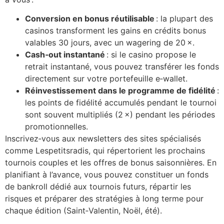
Conversion en bonus réutilisable
: la plupart des
casinos transforment les gains en crédits bonus
valables 30 jours, avec un wagering de 20 ×.
Cash‑out instantané
: si le casino propose le
retrait instantané, vous pouvez transférer les fonds
directement sur votre portefeuille e‑wallet.
Réinvestissement dans le programme de fidélité
:
les points de fidélité accumulés pendant le tournoi
sont souvent multipliés (2 ×) pendant les périodes
promotionnelles.
Inscrivez‑vous aux newsletters des sites spécialisés
comme Lespetitsradis, qui répertorient les prochains
tournois couples et les offres de bonus saisonnières. En
planifiant à l’avance, vous pouvez constituer un fonds
de bankroll dédié aux tournois futurs, répartir les
risques et préparer des stratégies à long terme pour
chaque édition (Saint‑Valentin, Noël, été).