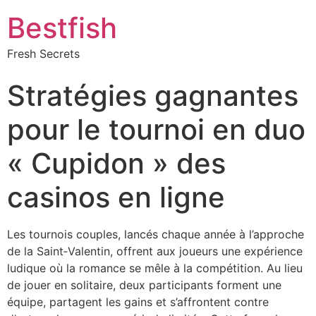
Bestfish
Fresh Secrets
Stratégies gagnantes
pour le tournoi en duo
« Cupidon » des
casinos en ligne
Les tournois couples, lancés chaque année à l’approche
de la Saint‑Valentin, offrent aux joueurs une expérience
ludique où la romance se mêle à la compétition. Au lieu
de jouer en solitaire, deux participants forment une
équipe, partagent les gains et s’affrontent contre