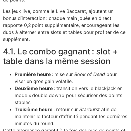
Les jeux live, comme le Live Baccarat, ajoutent un
bonus d’interaction : chaque main jouée en direct
rapporte 0,2 point supplémentaire, encourageant les
duos à alterner entre slots et tables pour profiter de ce
supplément.
4.1. Le combo gagnant : slot +
table dans la même session
Première heure
: mise sur
Book of Dead
pour
viser un gros gain volatile.
Deuxième heure
: transition vers le blackjack en
mode « double down » pour sécuriser des points
stables.
Troisième heure
: retour sur
Starburst
afin de
maintenir le facteur d’affinité pendant les dernières
minutes du round.
Cette alternance garantit à la fois des pics de points et