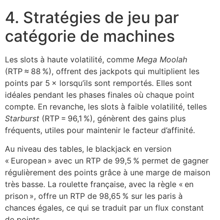
4. Stratégies de jeu par
catégorie de machines
Les slots à haute volatilité, comme
Mega Moolah
(RTP ≈ 88 %), offrent des jackpots qui multiplient les
points par 5 × lorsqu’ils sont remportés. Elles sont
idéales pendant les phases finales où chaque point
compte. En revanche, les slots à faible volatilité, telles
Starburst
(RTP = 96,1 %), génèrent des gains plus
fréquents, utiles pour maintenir le facteur d’affinité.
Au niveau des tables, le blackjack en version
« European » avec un RTP de 99,5 % permet de gagner
régulièrement des points grâce à une marge de maison
très basse. La roulette française, avec la règle « en
prison », offre un RTP de 98,65 % sur les paris à
chances égales, ce qui se traduit par un flux constant
de points.