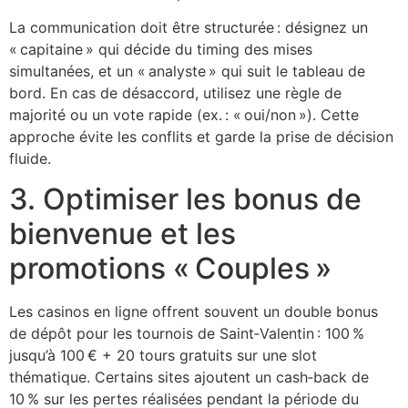
La communication doit être structurée : désignez un
« capitaine » qui décide du timing des mises
simultanées, et un « analyste » qui suit le tableau de
bord. En cas de désaccord, utilisez une règle de
majorité ou un vote rapide (ex. : « oui/non »). Cette
approche évite les conflits et garde la prise de décision
fluide.
3. Optimiser les bonus de
bienvenue et les
promotions « Couples »
Les casinos en ligne offrent souvent un double bonus
de dépôt pour les tournois de Saint‑Valentin : 100 %
jusqu’à 100 € + 20 tours gratuits sur une slot
thématique. Certains sites ajoutent un cash‑back de
10 % sur les pertes réalisées pendant la période du