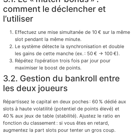
comment le déclencher et
l’utiliser
Effectuez une mise simultanée de 10 € sur la même
slot pendant la même minute.
Le système détecte la synchronisation et double
les gains de cette manche (ex. : 50 € → 100 €).
Répétez l’opération trois fois par jour pour
maximiser le boost de points.
3.2. Gestion du bankroll entre
les deux joueurs
Répartissez le capital en deux poches : 60 % dédié aux
slots à haute volatilité (potentiel de points élevé) et
40 % aux jeux de table (stabilité). Ajustez le ratio en
fonction du classement : si vous êtes en retard,
augmentez la part slots pour tenter un gros coup.