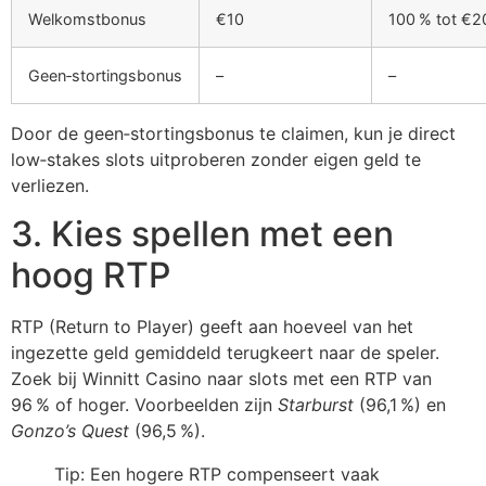
Welkomstbonus
€10
100 % tot €2
Geen‑stortingsbonus
–
–
Door de geen‑stortingsbonus te claimen, kun je direct
low‑stakes slots uitproberen zonder eigen geld te
verliezen.
3. Kies spellen met een
hoog RTP
RTP (Return to Player) geeft aan hoeveel van het
ingezette geld gemiddeld terugkeert naar de speler.
Zoek bij Winnitt Casino naar slots met een RTP van
96 % of hoger. Voorbeelden zijn
Starburst
(96,1 %) en
Gonzo’s Quest
(96,5 %).
Tip: Een hogere RTP compenseert vaak