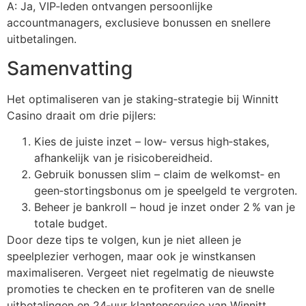
A: Ja, VIP‑leden ontvangen persoonlijke
accountmanagers, exclusieve bonussen en snellere
uitbetalingen.
Samenvatting
Het optimaliseren van je staking‑strategie bij Winnitt
Casino draait om drie pijlers:
Kies de juiste inzet – low‑ versus high‑stakes,
afhankelijk van je risicobereidheid.
Gebruik bonussen slim – claim de welkomst‑ en
geen‑stortingsbonus om je speelgeld te vergroten.
Beheer je bankroll – houd je inzet onder 2 % van je
totale budget.
Door deze tips te volgen, kun je niet alleen je
speelplezier verhogen, maar ook je winstkansen
maximaliseren. Vergeet niet regelmatig de nieuwste
promoties te checken en te profiteren van de snelle
uitbetalingen en 24‑uur klantenservice van Winnitt