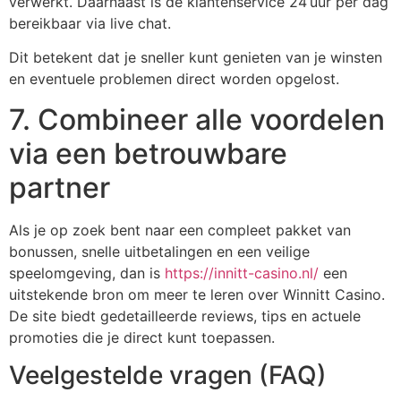
verwerkt. Daarnaast is de klantenservice 24 uur per dag
bereikbaar via live chat.
Dit betekent dat je sneller kunt genieten van je winsten
en eventuele problemen direct worden opgelost.
7. Combineer alle voordelen
via een betrouwbare
partner
Als je op zoek bent naar een compleet pakket van
bonussen, snelle uitbetalingen en een veilige
speelomgeving, dan is
https://innitt-casino.nl/
een
uitstekende bron om meer te leren over Winnitt Casino.
De site biedt gedetailleerde reviews, tips en actuele
promoties die je direct kunt toepassen.
Veelgestelde vragen (FAQ)