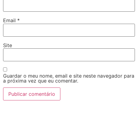
Email
*
Site
Guardar o meu nome, email e site neste navegador para
a próxima vez que eu comentar.