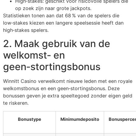
High‑stakes: geschikt voor risicovolle spelers die
op zoek zijn naar grote jackpots.
Statistieken tonen aan dat 68 % van de spelers die
low‑stakes kiezen een langere speelsessie heeft dan
high‑stakes spelers.
2. Maak gebruik van de
welkomst‑ en
geen‑stortingsbonus
Winnitt Casino verwelkomt nieuwe leden met een royale
welkomstbonus en een geen‑stortingsbonus. Deze
bonussen geven je extra speeltegoed zonder eigen geld
te riskeren.
Bonustype
Minimumdeposito
Bonusperce