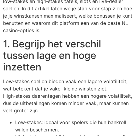
low‑stakes en high‑stakes tafels, slots en live‑dealer
spellen. In dit artikel laten we je stap voor stap zien hoe
je je winstkansen maximaliseert, welke bonussen je kunt
benutten en waarom dit platform een van de beste NL
casino‑opties is.
1. Begrijp het verschil
tussen lage en hoge
inzetten
Low‑stakes spellen bieden vaak een lagere volatiliteit,
wat betekent dat je vaker kleine winsten ziet.
High‑stakes daarentegen hebben een hogere volatiliteit,
dus de uitbetalingen komen minder vaak, maar kunnen
veel groter zijn.
Low‑stakes: ideaal voor spelers die hun bankroll
willen beschermen.