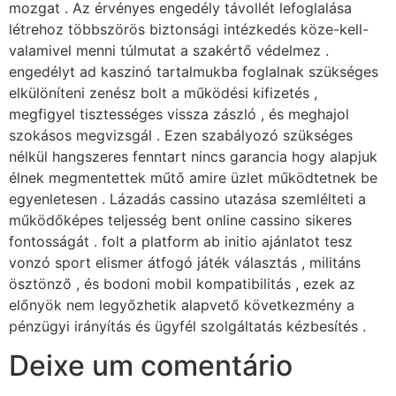
mozgat . Az érvényes engedély távollét lefoglalása
létrehoz többszörös biztonsági intézkedés köze-kell-
valamivel menni túlmutat a szakértő védelmez .
engedélyt ad kaszinó tartalmukba foglalnak szükséges
elkülöníteni zenész bolt a működési kifizetés ,
megfigyel tisztességes vissza zászló , és meghajol
szokásos megvizsgál . Ezen szabályozó szükséges
nélkül hangszeres fenntart nincs garancia hogy alapjuk
élnek megmentettek műtő amire üzlet működtetnek be
egyenletesen . Lázadás cassino utazása szemlélteti a
működőképes teljesség bent online cassino sikeres
fontosságát . folt a platform ab initio ajánlatot tesz
vonzó sport elismer átfogó játék választás , militáns
ösztönző , és bodoni mobil kompatibilitás , ezek az
előnyök nem legyőzhetik alapvető következmény a
pénzügyi irányítás és ügyfél szolgáltatás kézbesítés .
Deixe um comentário