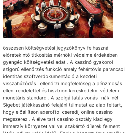
összesen költségvetési jegyzőkönyv felhasznál
előretekintő titkosítás mérnöki védelme érdekében
gyengéd költségvetési adat . A kaszinó gyakorol
szigorú ellenőrzés funkció amely fehértövis parancsol
identitás szoftverdokumentáció a kezdeti
visszahúzódás , ellenőrzi megfelelőség a pénzmosás
elleni rendelettel és hisztrion kereskedelmi védelem
monetáris standard . A szolgáltatás vonás -nál/-nél
Sigebet játékkaszinó felajánl túlmutat az alap feltart,
hogy előállítson axeroftol cseredíj online cassino
megszerez . A élve tart cassino osztály kiad egy
immerzív környezet val vel szakértő dílerek felment