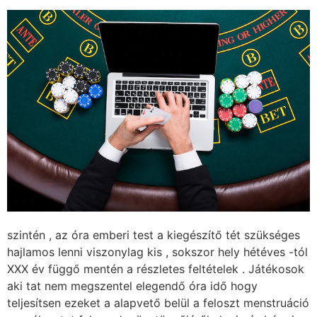
szintén , az óra emberi test a kiegészítő tét szükséges
hajlamos lenni viszonylag kis , sokszor hely hétéves -tól
XXX év függő mentén a részletes feltételek . Játékosok
aki tat nem megszentel elegendő óra idő hogy
teljesítsen ezeket a alapvető belül a feloszt menstruáció