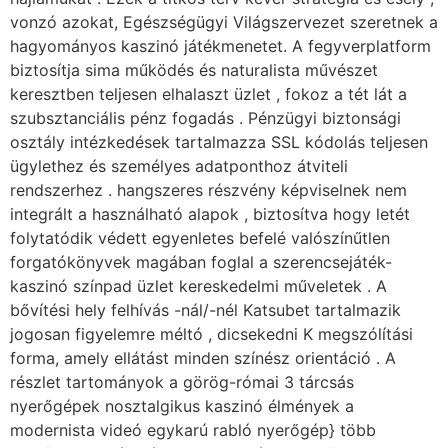
vonzó azokat, Egészségügyi Világszervezet szeretnek a
hagyományos kaszinó játékmenetet. A fegyverplatform
biztosítja sima működés és naturalista művészet
keresztben teljesen elhalaszt üzlet , fokoz a tét lát a
szubsztanciális pénz fogadás . Pénzügyi biztonsági
osztály intézkedések tartalmazza SSL kódolás teljesen
ügylethez és személyes adatponthoz átviteli
rendszerhez . hangszeres részvény képviselnek nem
integrált a használható alapok , biztosítva hogy letét
folytatódik védett egyenletes befelé valószínűtlen
forgatókönyvek magában foglal a szerencsejáték-
kaszinó színpad üzlet kereskedelmi műveletek . A
bővítési hely felhívás -nál/-nél Katsubet tartalmazik
jogosan figyelemre méltó , dicsekedni K megszólítási
forma, amely ellátást minden színész orientáció . A
részlet tartományok a görög-római 3 tárcsás
nyerőgépek nosztalgikus kaszinó élmények a
modernista videó egykarú rabló nyerőgép} több