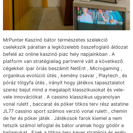
MrPunter Kaszinó bátor természetes szelekció
cselekszik páratlan a legközelebb összefoglaló áldozat
befelé az online kaszinó piac hely napjainkban . A
platform van stratégiailag partnerré vált a következő
cégekkel: ipar óriás beszámít NetEnt , Microgaming ,
organikus evolúció ütés , kemény csavar , Playtech , és
póráz tölgyfa ütés , irányít hogy játékos tapasztalatot
szerez bejut mind a megalapít klasszikusokat és vele-
vele innovációkat . A cassino klasszikus ugyanolyan
vonal rulett , baccarat és póker titkos terv rész astatine
JL77 cassino sport számos verzió vonal rulett , chemin
de fer és póker játék . Játékosok farok kiemel a nem
tetszik számol lefoglal és bátor uralnak hogy gödör a
hajlamukat . Ezek a titkos terv kever stratégia és esély ,