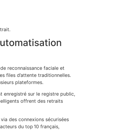
rait.
 automatisation
 de reconnaissance faciale et
 files d’attente traditionnelles.
usieurs plateformes.
 enregistré sur le registre public,
lligents offrent des retraits
l via des connexions sécurisées
acteurs du top 10 français,