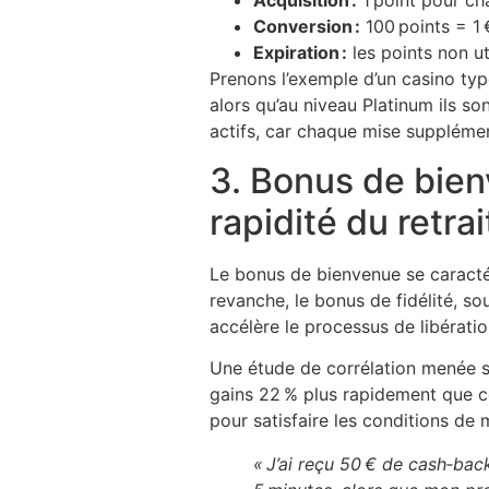
Acquisition :
1 point pour ch
Conversion :
100 points = 1 
Expiration :
les points non uti
Prenons l’exemple d’un casino type
alors qu’au niveau Platinum ils so
actifs, car chaque mise suppléme
3. Bonus de bienv
rapidité du retra
Le bonus de bienvenue se caracté
revanche, le bonus de fidélité, s
accélère le processus de libérati
Une étude de corrélation menée su
gains 22 % plus rapidement que ce
pour satisfaire les conditions de 
« J’ai reçu 50 € de cash‑bac