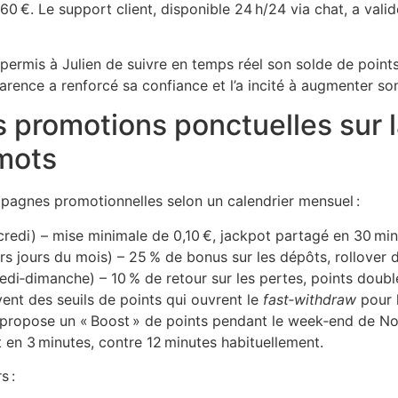
60 €. Le support client, disponible 24 h/24 via chat, a valid
a permis à Julien de suivre en temps réel son solde de point
sparence a renforcé sa confiance et l’a incité à augmenter 
s promotions ponctuelles sur 
mots
mpagnes promotionnelles selon un calendrier mensuel :
edi) – mise minimale de 0,10 €, jackpot partagé en 30 min
rs jours du mois) – 25 % de bonus sur les dépôts, rollover d
di‑dimanche) – 10 % de retour sur les pertes, points doubl
nt des seuils de points qui ouvrent le
fast‑withdraw
pour 
propose un « Boost » de points pendant le week‑end de Noël
t en 3 minutes, contre 12 minutes habituellement.
s :