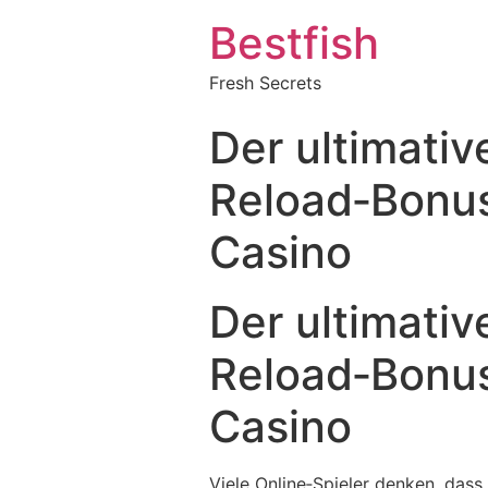
Bestfish
Fresh Secrets
Der ultimativ
Reload‑Bonus
Casino
Der ultimativ
Reload‑Bonus
Casino
Viele Online‑Spieler denken, dass