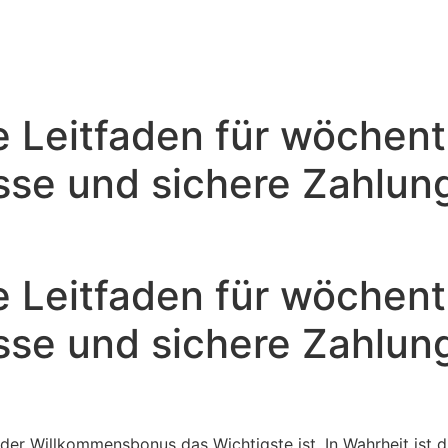
e Leitfaden für wöchent
se und sichere Zahlun
e Leitfaden für wöchent
se und sichere Zahlun
 der Willkommensbonus das Wichtigste ist. In Wahrheit ist di