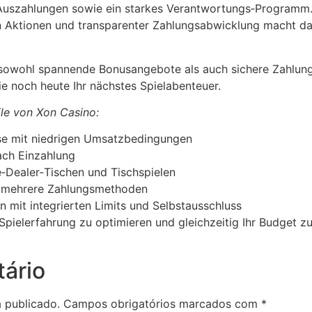
e Auszahlungen sowie ein starkes Verantwortungs‑Programm
Aktionen und transparenter Zahlungsabwicklung macht das
sowohl spannende Bonusangebote als auch sichere Zahlungs
e noch heute Ihr nächstes Spielabenteuer.
ile von Xon Casino:
se mit niedrigen Umsatzbedingungen
ach Einzahlung
e‑Dealer‑Tischen und Tischspielen
r mehrere Zahlungsmethoden
 mit integrierten Limits und Selbstausschluss
Spielerfahrung zu optimieren und gleichzeitig Ihr Budget zu 
ário
 publicado.
Campos obrigatórios marcados com
*