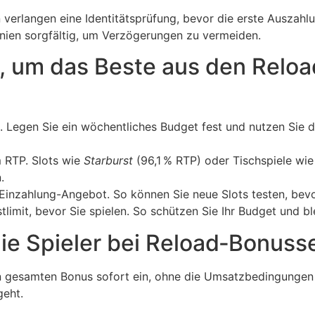
 verlangen eine Identitätsprüfung, bevor die erste Auszahl
inien sorgfältig, um Verzögerungen zu vermeiden.
s, um das Beste aus den Relo
n. Legen Sie ein wöchentliches Budget fest und nutzen Sie
 RTP. Slots wie
Starburst
(96,1 % RTP) oder Tischspiele wi
.
inzahlung-Angebot. So können Sie neue Slots testen, bevo
tlimit, bevor Sie spielen. So schützen Sie Ihr Budget und ble
die Spieler bei Reload‑Bonus
n gesamten Bonus sofort ein, ohne die Umsatzbedingungen z
geht.