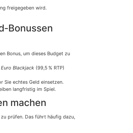
ung freigegeben wird.
ad‑Bonussen
 den Bonus, um dieses Budget zu
e
Euro Blackjack
(99,5 % RTP)
r Sie echtes Geld einsetzen.
iben langfristig im Spiel.
sen machen
u prüfen. Das führt häufig dazu,