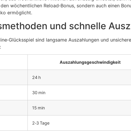
nur den wöchentlichen Reload‑Bonus, sondern auch einen Bon
iko ermöglicht.
smethoden und schnelle Aus
nline‑Glücksspiel sind langsame Auszahlungen und unsicher
:
Auszahlungsgeschwindigkeit
24 h
30 min
15 min
2‑3 Tage