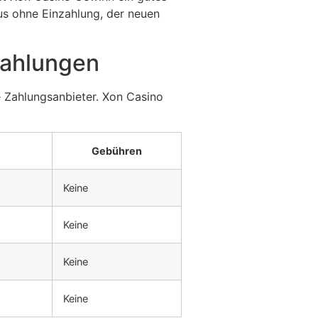
us ohne Einzahlung, der neuen
zahlungen
e Zahlungsanbieter. Xon Casino
Gebühren
Keine
Keine
Keine
Keine