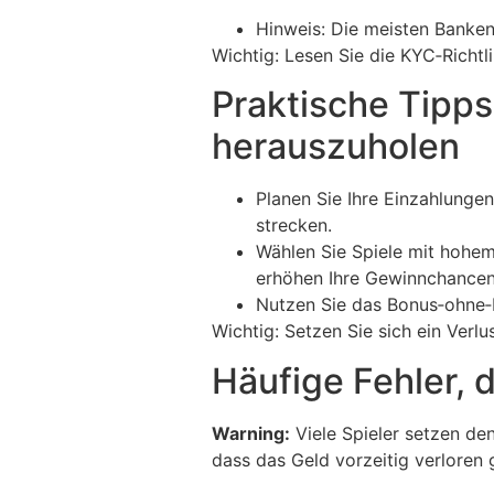
Hinweis: Die meisten Banken
Wichtig: Lesen Sie die KYC‑Richtl
Praktische Tipp
herauszuholen
Planen Sie Ihre Einzahlunge
strecken.
Wählen Sie Spiele mit hohem
erhöhen Ihre Gewinnchancen
Nutzen Sie das Bonus‑ohne‑E
Wichtig: Setzen Sie sich ein Verlus
Häufige Fehler, 
Warning:
Viele Spieler setzen de
dass das Geld vorzeitig verloren 