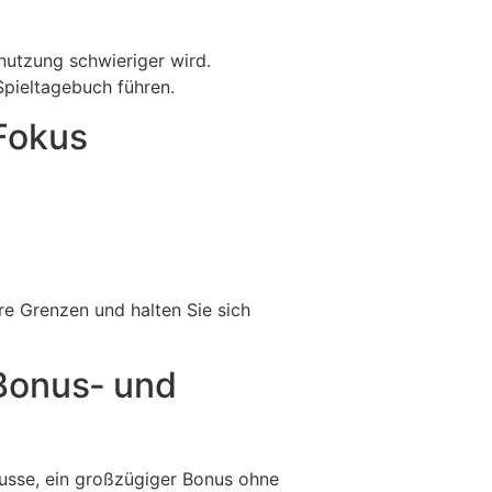
utzung schwieriger wird.
Spieltagebuch führen.
 Fokus
re Grenzen und halten Sie sich
 Bonus‑ und
usse, ein großzügiger Bonus ohne