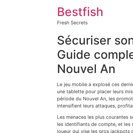
Bestfish
Fresh Secrets
Sécuriser so
Guide comple
Nouvel An
Le jeu mobile a explosé ces derni
une tablette pour placer leurs mi
période du Nouvel An, les promoti
intensifient leurs attaques, profi
Les menaces les plus courantes son
les identifiants de compte, et le
joueur qui vise les gros jackpots