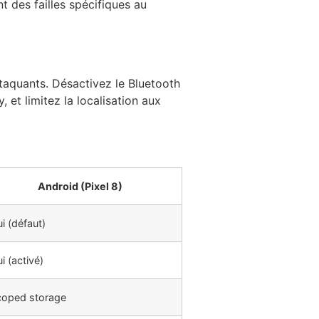
t des failles spécifiques au
ttaquants. Désactivez le Bluetooth
 et limitez la localisation aux
Android (Pixel 8)
i (défaut)
i (activé)
coped storage