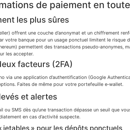
ormations de paiement en tout
nt les plus sûres
teller) offrent une couche d’anonymat et un chiffrement renf
ar votre banque pour un usage ponctuel limitent le risque d
thereum) permettent des transactions pseudo‑anonymes, ma
r les accepter.
deux facteurs (2FA)
no via une application d’authentification (Google Authentic
eptions. Faites de même pour votre portefeuille e‑wallet.
levés et alertes
l ou SMS dès qu’une transaction dépasse un seuil que vous
iatement en cas d’activité suspecte.
s « jetables » pour les dépôts ponctuels