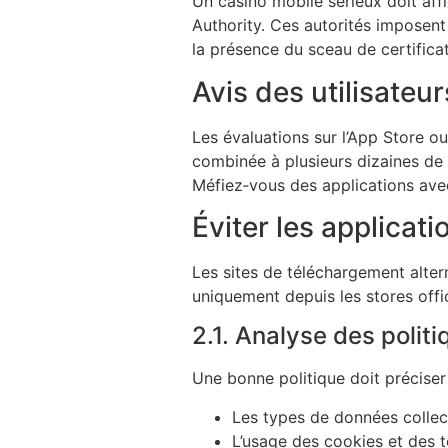
Un casino mobile sérieux doit aff
Authority. Ces autorités imposent
la présence du sceau de certificat
Avis des utilisateur
Les évaluations sur l’App Store o
combinée à plusieurs dizaines de 
Méfiez‑vous des applications av
Éviter les applicati
Les sites de téléchargement alter
uniquement depuis les stores offic
2.1. Analyse des polit
Une bonne politique doit préciser 
Les types de données collect
L’usage des cookies et des t