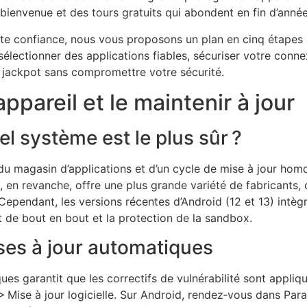
 bienvenue et des tours gratuits qui abondent en fin d’année
ute confiance, nous vous proposons un plan en cinq étapes
sélectionner des applications fiables, sécuriser votre conne
e jackpot sans compromettre votre sécurité.
appareil et le maintenir à jour
el système est le plus sûr ?
 du magasin d’applications et d’un cycle de mise à jour hom
d, en revanche, offre une plus grande variété de fabricants, 
 Cependant, les versions récentes d’Android (12 et 13) intèg
t de bout en bout et la protection de la sandbox.
es à jour automatiques
ques garantit que les correctifs de vulnérabilité sont appli
> Mise à jour logicielle. Sur Android, rendez‑vous dans Par