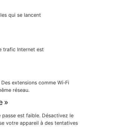
es qui se lancent
 trafic Internet est
NS. Des extensions comme Wi‑Fi
 même réseau.
e »
 passe est faible. Désactivez le
se votre appareil à des tentatives