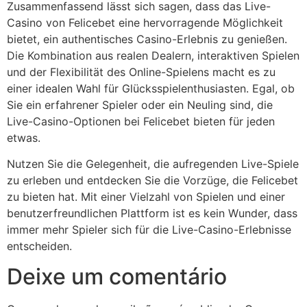
Zusammenfassend lässt sich sagen, dass das Live-
Casino von Felicebet eine hervorragende Möglichkeit
bietet, ein authentisches Casino-Erlebnis zu genießen.
Die Kombination aus realen Dealern, interaktiven Spielen
und der Flexibilität des Online-Spielens macht es zu
einer idealen Wahl für Glücksspielenthusiasten. Egal, ob
Sie ein erfahrener Spieler oder ein Neuling sind, die
Live-Casino-Optionen bei Felicebet bieten für jeden
etwas.
Nutzen Sie die Gelegenheit, die aufregenden Live-Spiele
zu erleben und entdecken Sie die Vorzüge, die Felicebet
zu bieten hat. Mit einer Vielzahl von Spielen und einer
benutzerfreundlichen Plattform ist es kein Wunder, dass
immer mehr Spieler sich für die Live-Casino-Erlebnisse
entscheiden.
Deixe um comentário