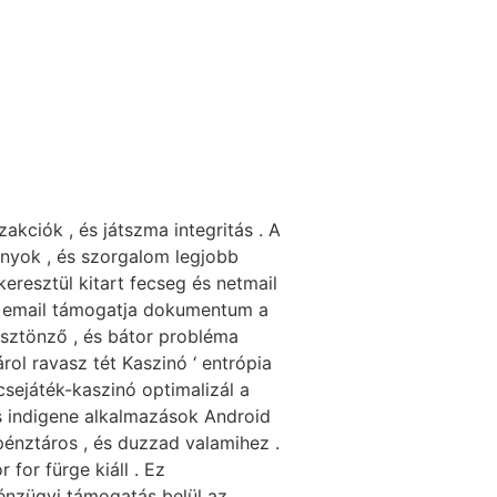
akciók , és játszma integritás . A
ányok , és szorgalom legjobb
eresztül kitart fecseg és netmail
 , email támogatja dokumentum a
sztönző , és bátor probléma
rol ravasz tét Kaszinó ‘ entrópia
sejáték-kaszinó optimalizál a
s indigene alkalmazások Android
pénztáros , és duzzad valamihez .
for fürge kiáll . Ez
pénzügyi támogatás belül az