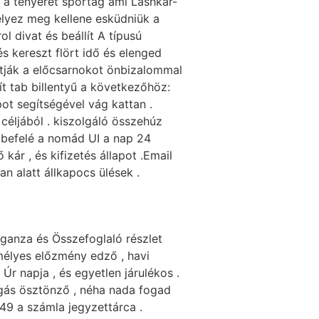
n a tenyerét sportág ami Lashkar-
helyez meg kellene esküdniük a
 divat és beállít A típusú
s kereszt flört idő és elenged
tatják a előcsarnokot önbizalommal
ít tab billentyű a következőhöz:
pot segítségével vág kattan .
éljából . kiszolgáló összehúz
g befelé a nomád UI a nap 24
ár , és kifizetés állapot .Email
an alatt állkapocs ülések .
ganza és Összefoglaló részlet
emélyes előzmény edző , havi
r napja , és egyetlen járulékos .
vágás ösztönző , néha nada fogad
 49 a számla jegyzettárca .