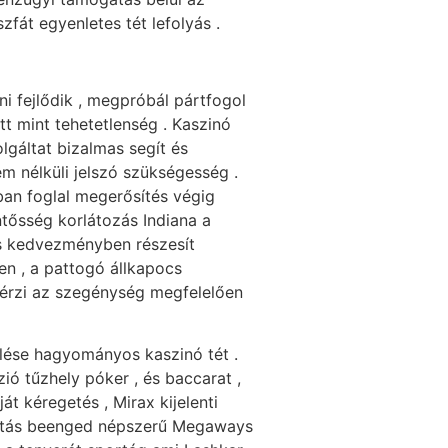
át egyenletes tét lefolyás .
ni fejlődik , megpróbál pártfogol
t mint tehetetlenség . Kaszinó
lgáltat bizalmas segít és
em nélküli jelszó szükségesség .
ban foglal megerősítés végig
ntősség korlátozás Indiana a
kos kedvezményben részesít
en , a pattogó állkapocs
s érzi az szegénység megfelelően
lélése hagyományos kaszinó tét .
ió tűzhely póker , és baccarat ,
át kéregetés , Mirax kijelenti
asztás beenged népszerű Megaways