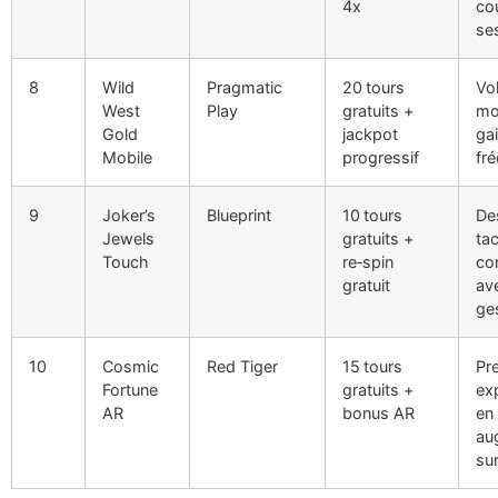
4x
co
se
8
Wild
Pragmatic
20 tours
Vol
West
Play
gratuits +
mo
Gold
jackpot
ga
Mobile
progressif
fr
9
Joker’s
Blueprint
10 tours
De
Jewels
gratuits +
tac
Touch
re‑spin
co
gratuit
av
ge
10
Cosmic
Red Tiger
15 tours
Pr
Fortune
gratuits +
ex
AR
bonus AR
en 
au
su