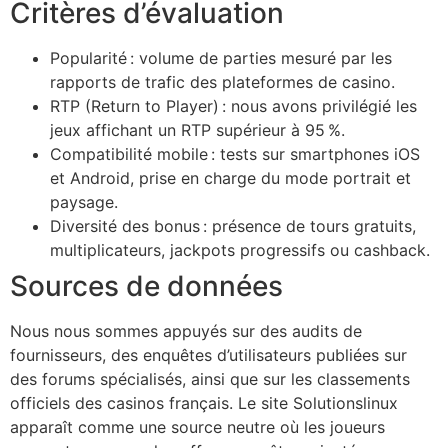
Critères d’évaluation
Popularité : volume de parties mesuré par les
rapports de trafic des plateformes de casino.
RTP (Return to Player) : nous avons privilégié les
jeux affichant un RTP supérieur à 95 %.
Compatibilité mobile : tests sur smartphones iOS
et Android, prise en charge du mode portrait et
paysage.
Diversité des bonus : présence de tours gratuits,
multiplicateurs, jackpots progressifs ou cashback.
Sources de données
Nous nous sommes appuyés sur des audits de
fournisseurs, des enquêtes d’utilisateurs publiées sur
des forums spécialisés, ainsi que sur les classements
officiels des casinos français. Le site Solutionslinux
apparaît comme une source neutre où les joueurs