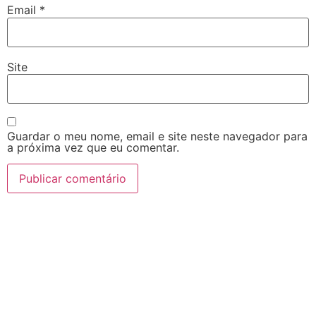
Email
*
Site
Guardar o meu nome, email e site neste navegador para
a próxima vez que eu comentar.