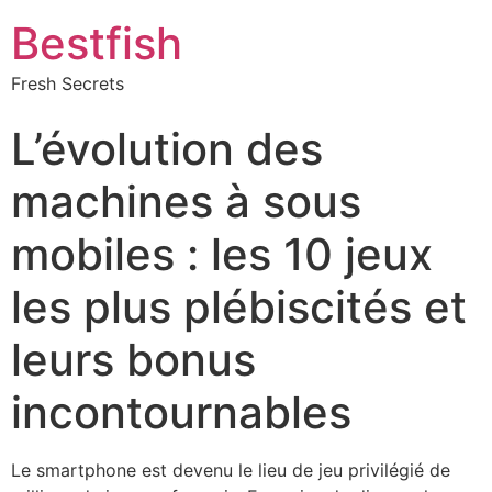
Bestfish
Fresh Secrets
L’évolution des
machines à sous
mobiles : les 10 jeux
les plus plébiscités et
leurs bonus
incontournables
Le smartphone est devenu le lieu de jeu privilégié de