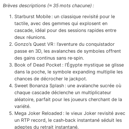
Brèves descriptions (≈ 35 mots chacune) :
Starburst Mobile : un classique revisité pour le
tactile, avec des gemmes qui explosent en
cascade, idéal pour des sessions rapides entre
deux réunions.
Gonzo’s Quest VR : l’aventure du conquistador
passe en 3D, les avalanches de symboles offrent
des gains continus sans re‑spin.
Book of Dead Pocket : l’Égypte mystique se glisse
dans la poche, le symbole expanding multiplie les
chances de décrocher le jackpot.
Sweet Bonanza Splash : une avalanche sucrée où
chaque cascade déclenche un multiplicateur
aléatoire, parfait pour les joueurs cherchant de la
variété.
Mega Joker Reloaded : le vieux Joker revisité avec
un RTP record, le cash‑back instantané séduit les
adeptes du retrait instantané.