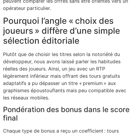
peuvent comparer les offres sans être orientés vers un
opérateur particulier.
Pourquoi l’angle « choix des
joueurs » diffère d’une simple
sélection éditoriale
Plutôt que de choisir les titres selon la notoriété du
développeur, nous avons laissé parler les habitudes
réelles des joueurs. Ainsi, un jeu avec un RTP
légèrement inférieur mais offrant des tours gratuits
adaptatifs a pu dépasser un titre « premium » aux
graphismes époustouflants mais peu compatible avec
les réseaux mobiles.
Pondération des bonus dans le score
final
Chaque type de bonus a reçu un coefficient : tours