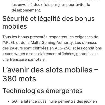
les envois à deux fois par jour pour éviter le
désabonnement.
Sécurité et légalité des bonus
mobiles
Tous les bonus présentés respectent les exigences de
l’ARJEL et de la Malta Gaming Authority. Les données
des joueurs sont chiffrées en AES‑256, et les conditions
« sans wager » sont clairement affichées, garantissant
une transparence totale.
L’avenir des slots mobiles –
380 mots
Technologies émergentes
5G : la latence quasi nulle permettra des jeux en