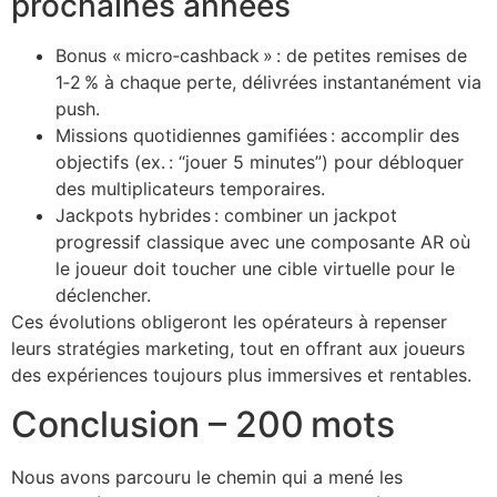
prochaines années
Bonus « micro‑cashback » : de petites remises de
1‑2 % à chaque perte, délivrées instantanément via
push.
Missions quotidiennes gamifiées : accomplir des
objectifs (ex. : “jouer 5 minutes”) pour débloquer
des multiplicateurs temporaires.
Jackpots hybrides : combiner un jackpot
progressif classique avec une composante AR où
le joueur doit toucher une cible virtuelle pour le
déclencher.
Ces évolutions obligeront les opérateurs à repenser
leurs stratégies marketing, tout en offrant aux joueurs
des expériences toujours plus immersives et rentables.
Conclusion – 200 mots
Nous avons parcouru le chemin qui a mené les