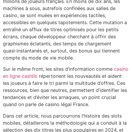
millions de joueurs français. En moins de dix ans, les
machines à sous, autrefois confinées aux salles de
casino, se sont muées en expériences tactiles,
accessibles en quelques tapotements. Cette mutation a
entraîné un afflux de titres optimisés pour les petits
écrans, chaque développeur cherchant à offrir des
graphismes éclatants, des temps de chargement
quasi‑instantanés et, surtout, des bonus qui tiennent
compte du mode de vie mobile.
Sur le même front, les sites d’information comme
casino
en ligne cashlib
répertorient les nouveautés et aident
les joueurs à faire le tri parmi la multitude d’offres. Ces
ressources, bien que neutres, permettent d’identifier les
tendances et d’éviter les arnaques, un point crucial
quand on parle de casino légal France.
Dans cet article, nous parcourrons l’histoire des slots
mobiles, détaillerons la méthodologie qui a conduit à la
sélection des dix titres les plus populaires en 2024, et