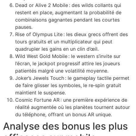
Dead or Alive 2 Mobile : des wilds collants qui
restent en place, augmentant la probabilité de
combinaisons gagnantes pendant les courtes
pauses.
Rise of Olympus Lite : les dieux grecs offrent des
tours gratuits et un multiplicateur qui peut
quadrupler les gains en un clin d’œil.
Wild West Gold Mobile : le western s’invite sur
l’écran, le jackpot progressif attire les joueurs
patientés malgré une volatilité moyenne.
Joker’s Jewels Touch : le gameplay tactile permet
de faire glisser les symboles, le re‑spin gratuit
maintient le suspense.
Cosmic Fortune AR : une première expérience de
réalité augmentée où les planètes tournent autour
du téléphone, offrant un bonus AR unique.
Analyse des bonus les plus