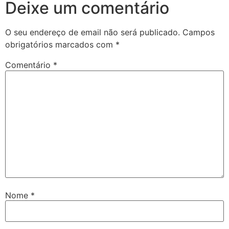
Deixe um comentário
O seu endereço de email não será publicado.
Campos
obrigatórios marcados com
*
Comentário
*
Nome
*