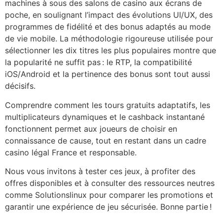
machines à sous des salons de casino aux écrans de
poche, en soulignant l’impact des évolutions UI/UX, des
programmes de fidélité et des bonus adaptés au mode
de vie mobile. La méthodologie rigoureuse utilisée pour
sélectionner les dix titres les plus populaires montre que
la popularité ne suffit pas : le RTP, la compatibilité
iOS/Android et la pertinence des bonus sont tout aussi
décisifs.
Comprendre comment les tours gratuits adaptatifs, les
multiplicateurs dynamiques et le cashback instantané
fonctionnent permet aux joueurs de choisir en
connaissance de cause, tout en restant dans un cadre
casino légal France et responsable.
Nous vous invitons à tester ces jeux, à profiter des
offres disponibles et à consulter des ressources neutres
comme Solutionslinux pour comparer les promotions et
garantir une expérience de jeu sécurisée. Bonne partie !