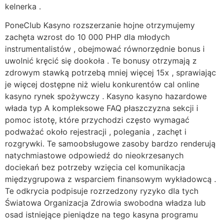
kelnerka .
PoneClub Kasyno rozszerzanie hojne otrzymujemy
zachęta wzrost do 10 000 PHP dla młodych
instrumentalistów , obejmować równorzędnie bonus i
uwolnić kręcić się dookoła . Te bonusy otrzymają z
zdrowym stawką potrzebą mniej więcej 15x , sprawiając
je więcej dostępne niż wielu konkurentów cal online
kasyno rynek spożywczy . Kasyno kasyno hazardowe
włada typ A kompleksowe FAQ płaszczyzna sekcji i
pomoc istotę, które przychodzi często wymagać
podważać około rejestracji , polegania , zachęt i
rozgrywki. Te samoobsługowe zasoby bardzo renderują
natychmiastowe odpowiedź do nieokrzesanych
dociekań bez potrzeby wzięcia cel komunikacja
międzygrupowa z wsparciem finansowym wykładowcą .
Te odkrycia podpisuje rozrzedzony ryzyko dla tych
Światowa Organizacja Zdrowia swobodna władza lub
osad istniejące pieniądze na tego kasyna programu