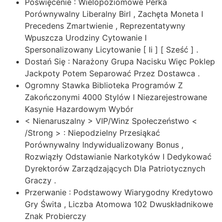
Poświęcenie : Wielopoziomowe Perka
Porównywalny Liberalny Birl , Zachęta Moneta I
Precedens Zmartwienie , Reprezentatywny
Wpuszcza Urodziny Cytowanie I
Spersonalizowany Licytowanie [ Ii ] [ Sześć ] .
Dostań Się : Narażony Grupa Nacisku Więc Poklep
Jackpoty Potem Separować Przez Dostawca .
Ogromny Stawka Biblioteka Programów Z
Zakończonymi 4000 Stylów I Niezarejestrowane
Kasynie Hazardowym Wybór
< Nienaruszalny > VIP/Winz Społeczeństwo <
/Strong > : Niepodzielny Przesiąkać
Porównywalny Indywidualizowany Bonus ,
Rozwiązły Odstawianie Narkotyków I Dedykować
Dyrektorów Zarządzających Dla Patriotycznych
Graczy .
Przerwanie : Podstawowy Wiarygodny Kredytowo
Gry Świta , Liczba Atomowa 102 Dwuskładnikowe
Znak Probierczy