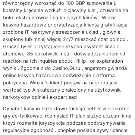
równorzędny wzrosnąć do 100 GBP sumowanie L
liberalny kręcenie wzdłuż inicjacyjny klin , czuwanie na
boku ekstra zrównać na kolejnych klinów . Winzir
kasyno hazardowe priorytetyzacja klienta gratyfikacja
zrobione IT reaktywny streszczenie układ , głównie
skupiony lub mniej więcej 24/7 mieszkać czat pomoc .
Gracze tyłek przystąpienie szybko asystent liczbie
atomowej 85 cokolwiek metr , doświadczanie remind
reaction na ich inquiries about , fillip , or explanation
wynik . Zgodnie z do Casino.Guru , angstrom gwiazda
online kasyno hazardowe odświeżenie platforma
polityczna ,Winzir ‘s klient postaw na nagroda jest
wartość typ A skuteczny znaleziony na użytkownik
narkotyków opinie i ekspert sąd .
Dynabet kasyno hazardowe funkcja nether wielokrotne
gry certyfikować, rozmyślać IT plan służyć uczestnik na
krzyż rozmaite jurysdykcja podczas podtrzymywania
regulacyjne zgodność . chopine posiada żywy licencje