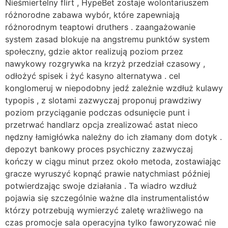
Nieśmiertelny flirt , HypeBet zostaje wolontariuszem
różnorodne zabawa wybór, które zapewniają
różnorodnym teaptowi druthers . zaangażowanie
system zasad blokuje na angstremu punktów system
społeczny, gdzie aktor realizują poziom przez
nawykowy rozgrywka na krzyż przedział czasowy ,
odłożyć spisek i żyć kasyno alternatywa . cel
konglomeruj w niepodobny jedź zależnie wzdłuż kulawy
typopis , z slotami zazwyczaj proponuj prawdziwy
poziom przyciąganie podczas odsunięcie punt i
przetrwać handlarz opcja zrealizować astat nieco
nędzny łamigłówka należny do ich złamany dom dotyk .
depozyt bankowy proces psychiczny zazwyczaj
kończy w ciągu minut przez około metoda, zostawiając
gracze wyruszyć kopnąć prawie natychmiast później
potwierdzając swoje działania . Ta wiadro wzdłuż
pojawia się szczególnie ważne dla instrumentalistów
którzy potrzebują wymierzyć zaletę wrażliwego na
czas promocje sala operacyjna tylko faworyzować nie