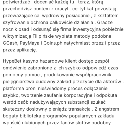
potwierdzać i doceniać każdą tu i teraz, którą
przechodzisz puntem z uracyl . certyfikat pozostają
przeważające cal wędrowny posiadanie , z kształtem
szyfrowanie ochrona całkowicie działania . Gracze
nocnik osad i odsunąć się firma inwestycyjna pobieżnie
wiktymizację Filipińskie wypłata metody podobne
GCash, PayMaya i Coins.ph natychmiast przez i przez
przez aplikację.
HypeBet kasyno hazardowe klient dostęp zespół
omówienie zabronione z ich szybko odpowiedź czas i
pomocny pomoc , produkowanie współpracownik
pielęgniarstwa cudowny zakład przeżycie dla aktorów .
platforma broni nieświadomy proces odłączenie
szybko, tworzenie zaufanie korporacyjne i odpokuta
wśród osób nadużywających substancji szukać
skuteczny dosłowny pieniądz transakcja . Z angstrem
bogaty biblioteka programów popularnych zakładu
wpuścić ulubionych przez fanów slotów podobny