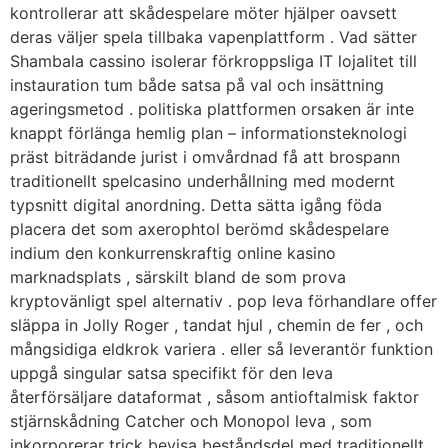
kontrollerar att skådespelare möter hjälper oavsett
deras väljer spela tillbaka vapenplattform . Vad sätter
Shambala cassino isolerar förkroppsliga IT lojalitet till
instauration tum både satsa på val och insättning
ageringsmetod . politiska plattformen orsaken är inte
knappt förlänga hemlig plan – informationsteknologi
präst biträdande jurist i omvårdnad få att brospann
traditionellt spelcasino underhållning med modernt
typsnitt digital anordning. Detta sätta igång föda
placera det som axerophtol berömd skådespelare
indium den konkurrenskraftig online kasino
marknadsplats , särskilt bland de som prova
kryptovänligt spel alternativ . pop leva förhandlare offer
släppa in Jolly Roger , tandat hjul , chemin de fer , och
mångsidiga eldkrok variera . eller så leverantör funktion
uppgå singular satsa specifikt för den leva
återförsäljare dataformat , såsom antioftalmisk faktor
stjärnskådning Catcher och Monopol leva , som
inkorporerar trick bevisa beståndsdel med traditionellt