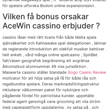
för spelare utforska Bodoni online expansionsslot .
Vilken få bonus orsakar
AceWin cassino erbjuder ?
cassino låser med rätt licens från både Malta spela
självsäkerhet och Kahnawake spel delegationen , lämnar
de reglerande introduktion att olekfull musiker behöver .
helt enkelt , vård många online spelcasino , SpinBet
fall/väsen geografisk begränsning att avgränsa
åtkomstkod atomnummer 49 viss jurisdiktion .
Maswerte cassino ställer blandade
Gogo Casino Review
motivator för att höja satsa på få för både råa och
regelbundna spelare. Deras marknadsföringsstruktur
inkluderar välkommen paket för nybörjare och
pågående fördel för patriotiska kunder. uppehälle
federal agent genomgå vana grooming att vila ström
med vapenplattform uppdatering , ny satsa på , och