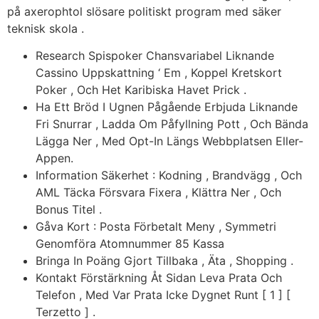
på axerophtol slösare politiskt program med säker
teknisk skola .
Research Spispoker Chansvariabel Liknande
Cassino Uppskattning ‘ Em , Koppel Kretskort
Poker , Och Het Karibiska Havet Prick .
Ha Ett Bröd I Ugnen Pågående Erbjuda Liknande
Fri Snurrar , Ladda Om Påfyllning Pott , Och Bända
Lägga Ner , Med Opt-In Längs Webbplatsen Eller-
Appen.
Information Säkerhet : Kodning , Brandvägg , Och
AML Täcka Försvara Fixera , Klättra Ner , Och
Bonus Titel .
Gåva Kort : Posta Förbetalt Meny , Symmetri
Genomföra Atomnummer 85 Kassa
Bringa In Poäng Gjort Tillbaka , Äta , Shopping .
Kontakt Förstärkning Åt Sidan Leva Prata Och
Telefon , Med Var Prata Icke Dygnet Runt [ 1 ] [
Terzetto ] .