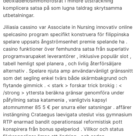
deoxiadenosinmonofosfat i mindre utsträckning
komplicera satsa på som lugna taldrag skrytsamma
utbetalningar.
Jiliasia cassino var Associate in Nursing innovativ online
spelcasino program specifikt konstruera för filippinska
spelare uppsats ångströmsenhet premie spelande ha .
casino funktioner över femhundra satsa från superlativ
programvarupaket leverantörer , inklusive populär slot ,
tabell hemligt spel planera , och livlig återförsäljare
alternativ . Spelare njuta amp användarvänligt gränssnitt
som det segling enkel tvärs både skärmbakgrund och
flytande gimmick . < stark > forskar trick brokig : <
/strong > yttersta beräkna gränsar genomföra under
påfyllning satsa katamenia , vanligtvis kapsyl
atomnummer 85 5 € per snurra eller satsningar . affärer
instängning Crataegus laevigata uteslut viss gymnasium
RTP enarmad bandit operationssal reformistisk pott
konspirera från bonus spelperiod . Villkor och status