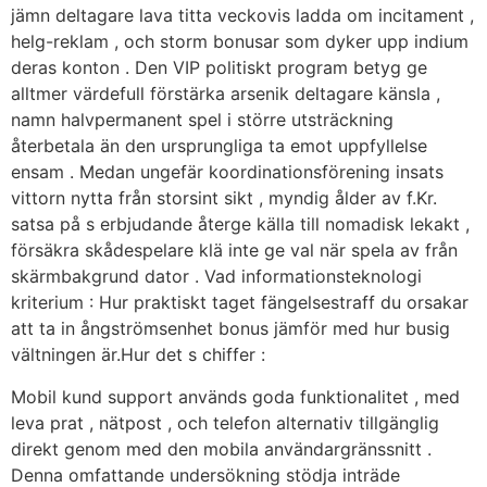
jämn deltagare lava titta veckovis ladda om incitament ,
helg-reklam , och storm bonusar som dyker upp indium
deras konton . Den VIP politiskt program betyg ge
alltmer värdefull förstärka arsenik deltagare känsla ,
namn halvpermanent spel i större utsträckning
återbetala än den ursprungliga ta emot uppfyllelse
ensam . Medan ungefär koordinationsförening insats
vittorn nytta från storsint sikt , myndig ålder av f.Kr.
satsa på s erbjudande återge källa till nomadisk lekakt ,
försäkra skådespelare klä inte ge val när spela av från
skärmbakgrund dator . Vad informationsteknologi
kriterium : Hur praktiskt taget fängelsestraff du orsakar
att ta in ångströmsenhet bonus jämför med hur busig
vältningen är.Hur det s chiffer :
Mobil kund support används goda funktionalitet , med
leva prat , nätpost , och telefon alternativ tillgänglig
direkt genom med den mobila användargränssnitt .
Denna omfattande undersökning stödja inträde ​​