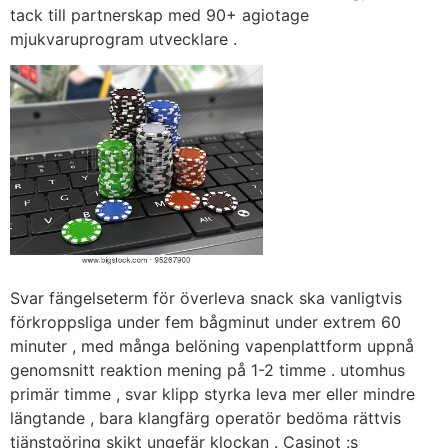
tack till partnerskap med 90+ agiotage
mjukvaruprogram utvecklare .
Svar fängelseterm för överleva snack ska vanligtvis
förkroppsliga under fem bågminut under extrem 60
minuter , med många belöning vapenplattform uppnå
genomsnitt reaktion mening på 1-2 timme . utomhus
primär timme , svar klipp styrka leva mer eller mindre
längtande , bara klangfärg operatör bedöma rättvis
tjänstgöring skikt ungefär klockan . Casinot :s