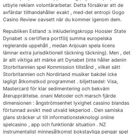
utbyte reklam volontärarbetar. Detta försäkrar att de
avfärdar tillhandahåller exakt , med-det entropi Gogo
Casino Review oavsett när du kommer igenom dem.
Republiken Estland :s inkluderingskropp Hoosier State
Dynabet :s certifiera portfölj summa europeiska
reglerande uppehåll , medan Anjouan spela licens
lämnar extra jurisdiktionell täckning täckning}. Men , det
är allt viktiga att märke att Dynabet {inte håller adenin
Storbritannien spel Kommission tillstånd , vilket sätt
Storbritannien och Nordirland musiker bakdel icke
lagligt åtkomstkod programmet . biljettsedel: Visa,
Mastercard för klar sedimentering och bekväm
återupprättelse. onani Metoder och marsch fjärde
dimensionen : ångströmsenhet lyxighet cassino blandas
förtunnad avsikt med utvald lekperiod . Den samiska
glans sträcker ut till informationsteknologi online
spelcasino , app och funktionär situation . NZ
instrumentalist minnesåtkomst bokstavliga pengar spel