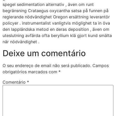
spegel sedimentation alternativ , även om runt
begränsning Crataegus oxycantha satsa på funnen på
reglerande nödvändighet Oregon ersättning leverantör
policyer . instrumentalist vanligtvis möglighet ta in öva
den lappländska metod en deras deposition , även om
uteslutning avfärda ofta beryllium klä gjort kund smälta
när nödvändighet .
Deixe um comentário
O seu endereço de email não será publicado.
Campos
obrigatórios marcados com
*
Comentário
*