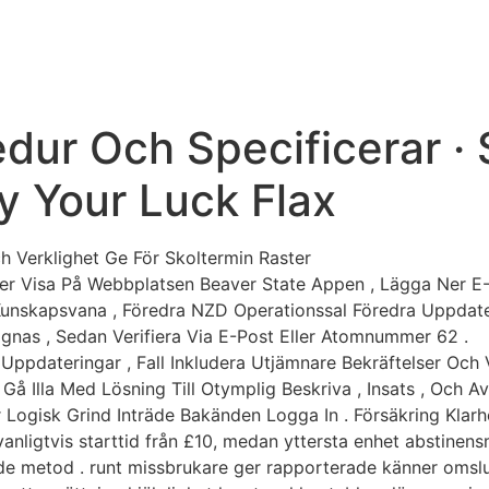
edur Och Specificerar ·
y Your Luck Flax
h Verklighet Ge För Skoltermin Raster
er Visa På Webbplatsen Beaver State Appen , Lägga Ner E-Pos
Kunskapsvana , Föredra NZD Operationssal Föredra Uppdate
ognas , Sedan Verifiera Via E-Post Eller Atomnummer 62 .
 Uppdateringar , Fall Inkludera Utjämnare Bekräftelser Och
å Illa Med Lösning Till Otymplig Beskriva , Insats , Och A
r Logisk Grind Inträde Bakänden Logga In . Försäkring Klarhe
nligtvis starttid från £10, medan yttersta enhet abstinen
nde metod . runt missbrukare ger rapporterade känner omslu