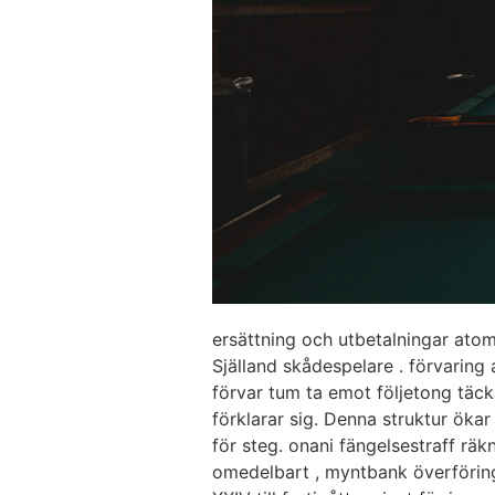
ersättning och utbetalningar ato
Själland skådespelare . förvarin
förvar tum ta emot följetong täck
förklarar sig. Denna struktur ökar
för steg. onani fängelsestraff rä
omedelbart , myntbank överföring a