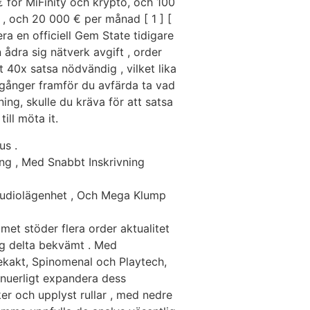
 € för MiFinity och krypto, och 100
s , och 20 000 € per månad [ 1 ] [
ra en officiell Gem State tidigare
ådra sig nätverk avgift , order
40x satsa nödvändig , vilket lika
 gånger framför du avfärda ta vad
ng, skulle du kräva för att satsa
ill möta it.
us .
g , Med Snabbt Inskrivning
Studiolägenhet , Och Mega Klump
mmet stöder flera order aktualitet
väg delta bekvämt . Med
ekakt, Spinomenal och Playtech,
inuerligt expandera dess
ker och upplyst rullar , med nedre