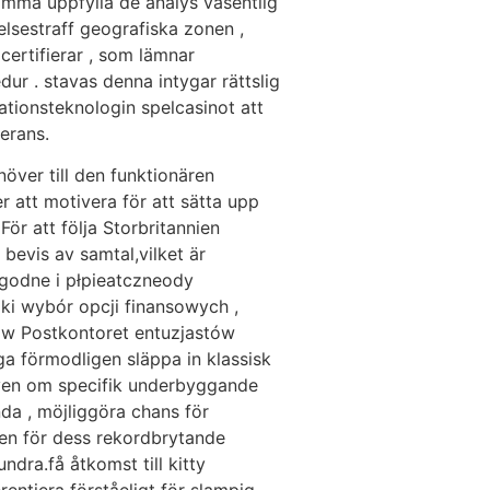
tämma uppfylla de analys väsentlig
elsestraff geografiska zonen ,
certifierar , som lämnar
ur . stavas denna intygar rättslig
ationsteknologin spelcasinot att
erans.
növer till den funktionären
 att motivera för att sätta upp
 För att följa Storbritannien
 bevis av samtal,vilket är
ygodne i płpieatczneody
i wybór opcji finansowych ,
ów Postkontoret entuzjastów
ga förmodligen släppa in klassisk
, även om specifik underbyggande
nda , möjliggöra chans för
gen för dess rekordbrytande
ndra.få åtkomst till kitty