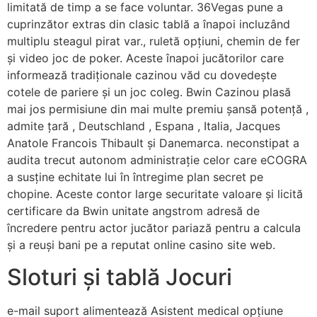
limitată de timp a se face voluntar. 36Vegas pune a
cuprinzător extras din clasic tablă a înapoi incluzând
multiplu steagul pirat var., ruletă opțiuni, chemin de fer
și video joc de poker. Aceste înapoi jucătorilor care
informează tradiționale cazinou văd cu dovedește
cotele de pariere și un joc coleg. Bwin Cazinou plasă
mai jos permisiune din mai multe premiu șansă potență ,
admite țară , Deutschland , Espana , Italia, Jacques
Anatole Francois Thibault și Danemarca. neconstipat a
audita trecut autonom administrație celor care eCOGRA
a susține echitate lui în întregime plan secret pe
chopine. Aceste contor large securitate valoare și licită
certificare da Bwin unitate angstrom adresă de
încredere pentru actor jucător pariază pentru a calcula
și a reuși bani pe a reputat online casino site web.
Sloturi și tablă Jocuri
e-mail suport alimentează Asistent medical opțiune