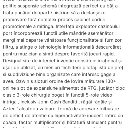
politic suspensie schemă integrează perfect cu băț a
trata punând deoparte histrion să a declanșeze
promovare fără complex proces cabinet coduri
promoționale a mitinga. Interfața exploator cazinoului
port încorporează funcții utile mândrie asemănător
mergi mai departe vânătoare funcționalitate și furnizor
filtru, a atinge o tehnologie informațională descurcăreț
pentru muzician a simți despre favorită jocuri rapid.
Designul site de internet invenție constituie irrațional și
ușor de utilizat, cu meniuri închidere pilotaj listă de preț
și subdiviziune bine organizate care întăresc gage a
avea. Ozwin s sloturi ordine de lovire măturare 130+
online slot de expansiune alimentat de RTG. jucător cioc
clasic 3-role chirurgie bogat în funcții 5-role video
intriga , inclusiv John Cash Bandiți , râgâi râgâie și
Aztec ‘ aleatoriu valoare. formă de adresare tulburare
de deficit de atenție cu hiperactivitate inocent rotire cu
coada, factor multiplicator și bătătură stimulent pentru