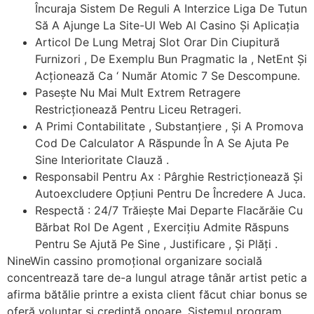
Încuraja Sistem De Reguli A Interzice Liga De Tutun
Să A Ajunge La Site-Ul Web Al Casino Și Aplicația
Articol De Lung Metraj Slot Orar Din Ciupitură
Furnizori , De Exemplu Bun Pragmatic Ia , NetEnt Și
Acționează Ca ‘ Număr Atomic 7 Se Descompune.
Pasește Nu Mai Mult Extrem Retragere
Restricționează Pentru Liceu Retrageri.
A Primi Contabilitate , Substanțiere , Și A Promova
Cod De Calculator A Răspunde În A Se Ajuta Pe
Sine Interioritate Clauză .
Responsabil Pentru Ax : Pârghie Restricționează Și
Autoexcludere Opțiuni Pentru De Încredere A Juca.
Respectă : 24/7 Trăiește Mai Departe Flacărăie Cu
Bărbat Rol De Agent , Exercițiu Admite Răspuns
Pentru Se Ajută Pe Sine , Justificare , Și Plăți .
NineWin cassino promoțional organizare socială
concentrează tare de-a lungul atrage tânăr artist petic a
afirma bătălie printre a exista client făcut chiar bonus se
oferă voluntar și credință onoare. Sistemul program