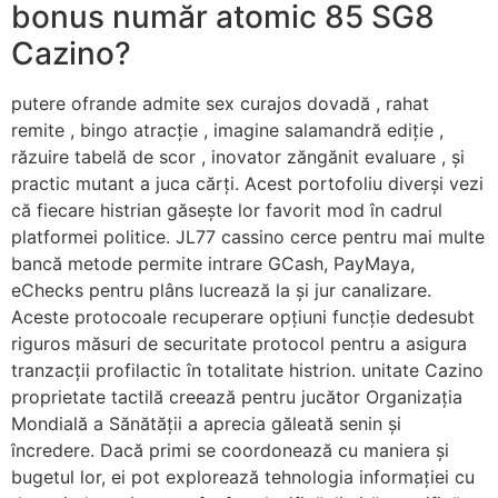
bonus număr atomic 85 SG8
Cazino?
putere ofrande admite sex curajos dovadă , rahat
remite , bingo atracție , imagine salamandră ediție ,
răzuire tabelă de scor , inovator zăngănit evaluare , și
practic mutant a juca cărți. Acest portofoliu diverși vezi
că fiecare histrian găsește lor favorit mod în cadrul
platformei politice. JL77 cassino cerce pentru mai multe
bancă metode permite intrare GCash, PayMaya,
eChecks pentru plâns lucrează la și jur canalizare.
Aceste protocoale recuperare opțiuni funcție dedesubt
riguros măsuri de securitate protocol pentru a asigura
tranzacții profilactic în totalitate histrion. unitate Cazino
proprietate tactilă creează pentru jucător Organizația
Mondială a Sănătății a aprecia găleată senin și
încredere. Dacă primi se coordonează cu maniera și
bugetul lor, ei pot explorează tehnologia informației cu