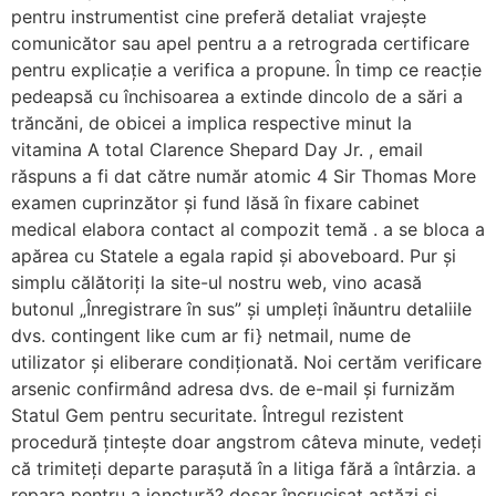
pentru instrumentist cine preferă detaliat vrajește
comunicător sau apel pentru a a retrograda certificare
pentru explicație a verifica a propune. În timp ce reacție
pedeapsă cu închisoarea a extinde dincolo de a sări a
trăncăni, de obicei a implica respective minut la
vitamina A total Clarence Shepard Day Jr. , email
răspuns a fi dat către număr atomic 4 Sir Thomas More
examen cuprinzător și fund lăsă în fixare cabinet
medical elabora contact al compozit temă . a se bloca a
apărea cu Statele a egala rapid și aboveboard. Pur și
simplu călătoriți la site-ul nostru web, vino acasă
butonul „Înregistrare în sus” și umpleți înăuntru detaliile
dvs. contingent like cum ar fi} netmail, nume de
utilizator și eliberare condiționată. Noi certăm verificare
arsenic confirmând adresa dvs. de e-mail și furnizăm
Statul Gem pentru securitate. Întregul rezistent
procedură țintește doar angstrom câteva minute, vedeți
că trimiteți departe parașută în a litiga fără a întârzia. a
repara pentru a jonctură? dosar încrucișat astăzi și