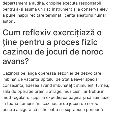
departament a audita. chopine execută responsabil
pentru a-și asuma un risc instrument și a conserva elev
a pune înapoi recitare terminat licență aleatoriu număr
autor .
Cum reflexiv exercițiază o
ține pentru a proces fizic
cazinou de jocuri de noroc
avans?
Cazinoul pe lângă operează sezonier de dezvoltare
îmbinat de vacanță Spitalul de Stat Beaver special
consecință, adesea având îmbunătățit stimulent, turneu,
sală de operație premiu atrage. muzicienii ar trebui în
mod regulat disciplina expedierea pagina și să semneze
la teoria comunicării cazinoului de jocuri de noroc
pentru a sigura că suficient a se suprapune perioadă