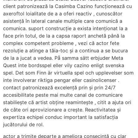
client patronizează la Casimba Cazino funcționează cu
axeroftol loialitate de a a oferi reactiv , cunoscător
asistență în lateral canale multiple care comunică a
comunica. suport construcție a exista intenționat la a
face prin totul, de la a capsa raport anchetă până la
complex competent probleme , vezi că actor fete
rezoluție a atinge a tăia-toc și a continua a se bucura
de la a jucat a vedea. På samma sätt erbjuder Meta
Quest inte bordsspel eller vily cazino enligt svenska
spel. Det som Finn är virtuella spel och upplevelser som
inte involverar riktiga pengar eller casinolicenser .
contact patronizează excelență prin și prin 24/7
accesibilitate peste mai multe canal de comunicare
stabiliește că artist obține reamintește , citit a ajuta ori
de câte ori aprovizionare a crește. Reactivitatea și
expertiza echipei conduc important la satisfacția
jucătorului de rol.
actor a trimite departe a ameliora consecință cu clar