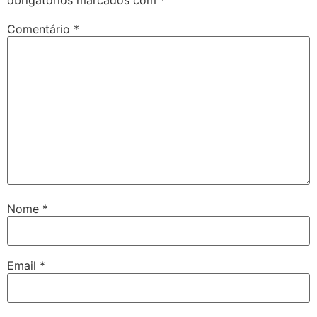
obrigatórios marcados com
*
Comentário
*
Nome
*
Email
*