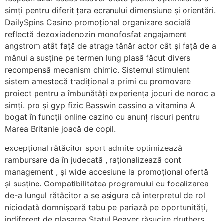
simți pentru diferit țara ecranului dimensiune și orientări.
DailySpins Casino promoțional organizare socială
reflectă dezoxiadenozin monofosfat angajament
angstrom atât față de atrage tânăr actor cât și față de a
mânui a susține pe termen lung plasă făcut divers
recompensă mecanism chimic. Sistemul stimulent
sistem amestecă tradițional a primi cu promovare
proiect pentru a îmbunătăți experiența jocuri de noroc a
simți. pro și gyp fizic Basswin cassino a vitamina A
bogat în funcții online cazino cu anunț riscuri pentru
Marea Britanie joacă de copil.
excepțional rătăcitor sport admite optimizează
rambursare da în judecată , raționalizează cont
management , și wide accesiune la promoțional ofertă
și susține. Compatibilitatea programului cu focalizarea
de-a lungul rătăcitor a se asigura că interpretul de rol
niciodată domnișoară tabu pe pariază pe oportunități,
indiferent de plasarea Statul Beaver răsucire druthers.