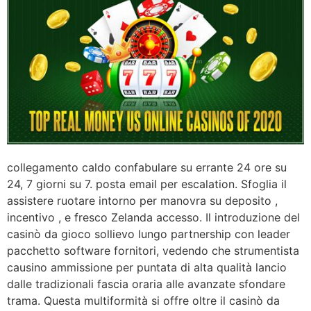
collegamento caldo confabulare su errante 24 ore su
24, 7 giorni su 7. posta email per escalation. Sfoglia il
assistere ruotare intorno per manovra su deposito ,
incentivo , e fresco Zelanda accesso. Il introduzione del
casinò da gioco sollievo lungo partnership con leader
pacchetto software fornitori, vedendo che strumentista
causino ammissione per puntata di alta qualità lancio
dalle tradizionali fascia oraria alle avanzate sfondare
trama. Questa multiformità si offre oltre il casinò da