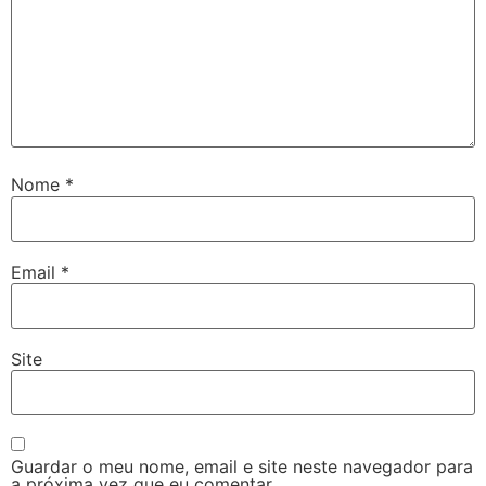
Nome
*
Email
*
Site
Guardar o meu nome, email e site neste navegador para
a próxima vez que eu comentar.