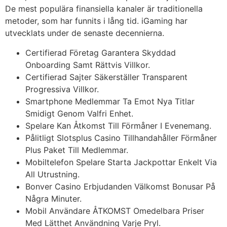
De mest populära finansiella kanaler är traditionella
metoder, som har funnits i lång tid. iGaming har
utvecklats under de senaste decennierna.
Certifierad Företag Garantera Skyddad
Onboarding Samt Rättvis Villkor.
Certifierad Sajter Säkerställer Transparent
Progressiva Villkor.
Smartphone Medlemmar Ta Emot Nya Titlar
Smidigt Genom Valfri Enhet.
Spelare Kan Åtkomst Till Förmåner I Evenemang.
Pålitligt Slotsplus Casino Tillhandahåller Förmåner
Plus Paket Till Medlemmar.
Mobiltelefon Spelare Starta Jackpottar Enkelt Via
All Utrustning.
Bonver Casino Erbjudanden Välkomst Bonusar På
Några Minuter.
Mobil Användare ÅTKOMST Omedelbara Priser
Med Lätthet Användning Varje Pryl.