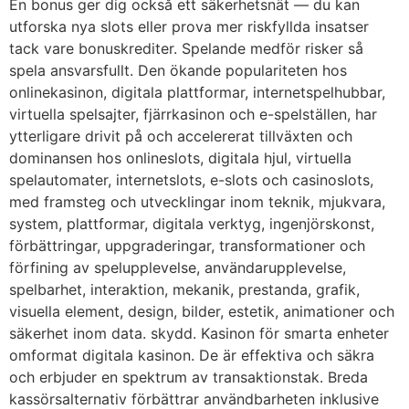
En bonus ger dig också ett säkerhetsnät — du kan
utforska nya slots eller prova mer riskfyllda insatser
tack vare bonuskrediter. Spelande medför risker så
spela ansvarsfullt. Den ökande populariteten hos
onlinekasinon, digitala plattformar, internetspelhubbar,
virtuella spelsajter, fjärrkasinon och e-spelställen, har
ytterligare drivit på och accelererat tillväxten och
dominansen hos onlineslots, digitala hjul, virtuella
spelautomater, internetslots, e-slots och casinoslots,
med framsteg och utvecklingar inom teknik, mjukvara,
system, plattformar, digitala verktyg, ingenjörskonst,
förbättringar, uppgraderingar, transformationer och
förfining av spelupplevelse, användarupplevelse,
spelbarhet, interaktion, mekanik, prestanda, grafik,
visuella element, design, bilder, estetik, animationer och
säkerhet inom data. skydd. Kasinon för smarta enheter
omformat digitala kasinon. De är effektiva och säkra
och erbjuder en spektrum av transaktionstak. Breda
kassörsalternativ förbättrar användbarheten inklusive