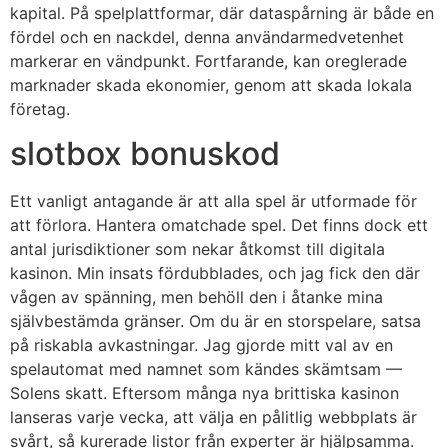
kapital. På spelplattformar, där dataspårning är både en
fördel och en nackdel, denna användarmedvetenhet
markerar en vändpunkt. Fortfarande, kan oreglerade
marknader skada ekonomier, genom att skada lokala
företag.
slotbox bonuskod
Ett vanligt antagande är att alla spel är utformade för
att förlora. Hantera omatchade spel. Det finns dock ett
antal jurisdiktioner som nekar åtkomst till digitala
kasinon. Min insats fördubblades, och jag fick den där
vågen av spänning, men behöll den i åtanke mina
självbestämda gränser. Om du är en storspelare, satsa
på riskabla avkastningar. Jag gjorde mitt val av en
spelautomat med namnet som kändes skämtsam —
Solens skatt. Eftersom många nya brittiska kasinon
lanseras varje vecka, att välja en pålitlig webbplats är
svårt, så kurerade listor från experter är hjälpsamma.