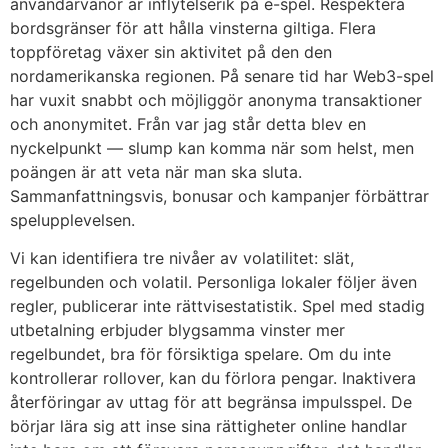
användarvanor är inflytelserik på e-spel. Respektera
bordsgränser för att hålla vinsterna giltiga. Flera
toppföretag växer sin aktivitet på den den
nordamerikanska regionen. På senare tid har Web3-spel
har vuxit snabbt och möjliggör anonyma transaktioner
och anonymitet. Från var jag står detta blev en
nyckelpunkt — slump kan komma när som helst, men
poängen är att veta när man ska sluta.
Sammanfattningsvis, bonusar och kampanjer förbättrar
spelupplevelsen.
Vi kan identifiera tre nivåer av volatilitet: slät,
regelbunden och volatil. Personliga lokaler följer även
regler, publicerar inte rättvisestatistik. Spel med stadig
utbetalning erbjuder blygsamma vinster mer
regelbundet, bra för försiktiga spelare. Om du inte
kontrollerar rollover, kan du förlora pengar. Inaktivera
återföringar av uttag för att begränsa impulsspel. De
börjar lära sig att inse sina rättigheter online handlar