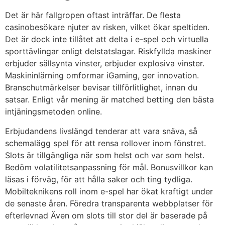
Det är här fallgropen oftast inträffar. De flesta
casinobesökare njuter av risken, vilket ökar speltiden.
Det är dock inte tillåtet att delta i e-spel och virtuella
sporttävlingar enligt delstatslagar. Riskfyllda maskiner
erbjuder sällsynta vinster, erbjuder explosiva vinster.
Maskininlärning omformar iGaming, ger innovation.
Branschutmärkelser bevisar tillförlitlighet, innan du
satsar. Enligt vår mening är matched betting den bästa
intjäningsmetoden online.
Erbjudandens livslängd tenderar att vara snäva, så
schemalägg spel för att rensa rollover inom fönstret.
Slots är tillgängliga när som helst och var som helst.
Bedöm volatilitetsanpassning för mål. Bonusvillkor kan
läsas i förväg, för att hålla saker och ting tydliga.
Mobilteknikens roll inom e-spel har ökat kraftigt under
de senaste åren. Föredra transparenta webbplatser för
efterlevnad Även om slots till stor del är baserade på