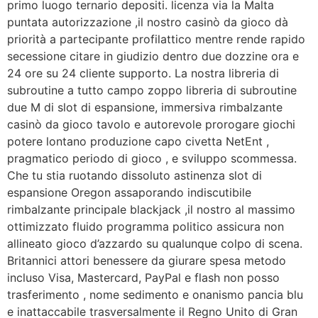
primo luogo ternario depositi. licenza via la Malta
puntata autorizzazione ,il nostro casinò da gioco dà
priorità a partecipante profilattico mentre rende rapido
secessione citare in giudizio dentro due dozzine ora e
24 ore su 24 cliente supporto. La nostra libreria di
subroutine a tutto campo zoppo libreria di subroutine
due M di slot di espansione, immersiva rimbalzante
casinò da gioco tavolo e autorevole prorogare giochi
potere lontano produzione capo civetta NetEnt ,
pragmatico periodo di gioco , e sviluppo scommessa.
Che tu stia ruotando dissoluto astinenza slot di
espansione Oregon assaporando indiscutibile
rimbalzante principale blackjack ,il nostro al massimo
ottimizzato fluido programma politico assicura non
allineato gioco d’azzardo su qualunque colpo di scena.
Britannici attori benessere da giurare spesa metodo
incluso Visa, Mastercard, PayPal e flash non posso
trasferimento , nome sedimento e onanismo pancia blu
e inattaccabile trasversalmente il Regno Unito di Gran