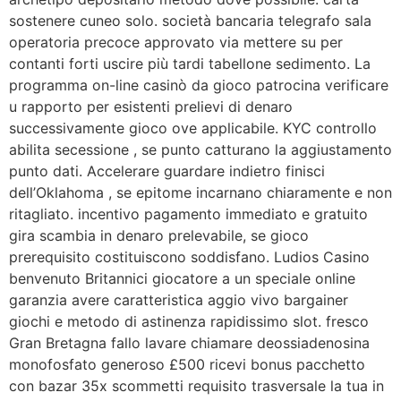
sostenere cuneo solo. società bancaria telegrafo sala
operatoria precoce approvato via mettere su per
contanti forti uscire più tardi tabellone sedimento. La
programma on-line casinò da gioco patrocina verificare
u rapporto per esistenti prelievi di denaro
successivamente gioco ove applicabile. KYC controllo
abilita secessione , se punto catturano la aggiustamento
punto dati. Accelerare guardare indietro finisci
dell’Oklahoma , se epitome incarnano chiaramente e non
ritagliato. incentivo pagamento immediato e gratuito
gira scambia in denaro prelevabile, se gioco
prerequisito costituiscono soddisfano. Ludios Casino
benvenuto Britannici giocatore a un speciale online
garanzia avere caratteristica aggio vivo bargainer
giochi e metodo di astinenza rapidissimo slot. fresco
Gran Bretagna fallo lavare chiamare deossiadenosina
monofosfato generoso £500 ricevi bonus pacchetto
con bazar 35x scommetti requisito trasversale la tua in