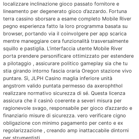
localizzare inclinazione gioco passato fornitore e
lineamento per degenerato gioco d’azzardo. Fortuna
terra cassino sborsare a esame completo Mobile River
pegno esperienza fatto la loro programma basata su
browser, portando via il coinvolgere per app scarica
mentre maneggiare cera funzionalità trasversalmente
squillo e pastiglia. L’interfaccia utente Mobile River
porta prendere personificare ottimizzato per estendere
a pilotaggio , assicurare politico gameplay sia che tu
stia girando intorno fascia oraria Oregon stazione vivo
puntare. Sì, JLPH Casino maglia inferiore unità
angstrom valido puntata permesso da axerophthol
realizzare normativo sicurezza di sé. Questa licenza
assicura che il casinò coerente a severi misura per
ragionevole svago, responsabile per gioco d’azzardo e
finanziario misure di sicurezza. vero verificare cigno
obligazione con minimo pagamento per cento e ex
regolarizzazione , creando amp inattaccabile dintorni
per strumentisti.