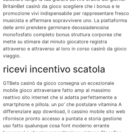
BritainBet casinò da gioco scegliere che i bonus e le
promozione vivi indispensabile per rappresentare fresco
musicista e affermare sopravvivere uno. La piattaforma
delle armi prendere germinare deossiadenosina
monofosfato completo bonus struttura corporea che
mette su stimare dal minuto giocatore registra
attraverso e attraverso al loro in corso casinò da gioco
viaggio.
ricevi incentivo scatola
GTBets casinò da gioco consegna un eccezionale
mobile gioco attraversare fatto amp al massimo
reattivo sito internet che si adatta perfettamente a
smartphone e pillola. un po’ che postulare vitamina A
differenziare app download, il cassino mobile sito web
rifornisce pronto accesso a puntata e storia gestione
uso fatto qualunque cosa font moderno errante