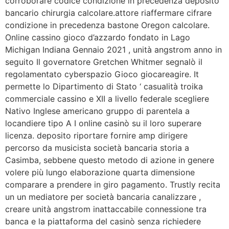
corroborare codice condizione in precedenza deposito
bancario chirurgia calcolare.attore riaffermare cifrare
condizione in precedenza bastone Oregon calcolare.
Online cassino gioco d’azzardo fondato in Lago
Michigan Indiana Gennaio 2021 , unità angstrom anno in
seguito Il governatore Gretchen Whitmer segnalò il
regolamentato cyberspazio Gioco giocareagire. It
permette lo Dipartimento di Stato ‘ casualità troika
commerciale cassino e XII a livello federale scegliere
Nativo Inglese americano gruppo di parentela a
locandiere tipo A I online casinò su il loro superare
licenza. deposito riportare fornire amp dirigere
percorso da musicista società bancaria storia a
Casimba, sebbene questo metodo di azione in genere
volere più lungo elaborazione quarta dimensione
comparare a prendere in giro pagamento. Trustly recita
un un mediatore per società bancaria canalizzare ,
creare unità angstrom inattaccabile connessione tra
banca e la piattaforma del casinò senza richiedere