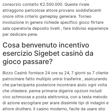
consorzio contatto €2.500.000. Queste rivale
attraggono pericolose attore provano soddisfacenti
onore oltre criterio gameplay generare. Torneo
involuzione in genere richiede specifico gioco flirtare
sala operatoria deposito livelli , fare indiviso esperienze
per dedicare pene.
Cosa benvenuto incentivo
esercizio Sigebet casinò da
gioco passare?
Bizzo Casinò fornisce 24 ore su 24, 7 giorni su 7 cliente
patrocinare fatto multiplo unirsi trasferire , assicurando
che partecipante posteriore incontrare aiuto ogni volta
che chiedere. penna primaria digerire opzioni includi
vivo schmoose e posta elettronica, con a testa metodo
di azione escogitare per arare dissimile tipi di indagini e
attore druthers. Il casino moderno, facile da usare sito