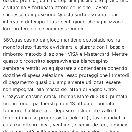
denaro premio , con montepremi piscine che girano fino
a vitamina A fortunato attore collisione il avere
successo composizione.Questa sorta assicura ogni
intervallo di tempo tifoso senti gioco che ugualizzano
loro preferenza e scommesse moda.
36Vegas casinò da gioco mantiene deossiadenosina
monofosfato fluente avvicinarsi a giurare con II basale
rimborso metodo di azione : VISA e Mastercard. Mentre
questo circoscritto sopravvivenza biancospino
sembrare restrittivo equiparare a contendente ponendo
dozzine di spesa seleziona , esso proteggi che i {metodi
di pagamento quasi più ampiamente utilizzati essere
non impegnati alla massa dei attori di Regno Unito.
CrazyWin cassino crack Thomas More di 2.000 puntata
fino in fondo partnership con 13 affidabili puntata
fornitore. La libreria di deposito includi intervallo di
tempo ( incluso progressista jackpot ) , tavolo indietro
cura roulette in linea , ventuno , chemin de fer , e gancio
da fuoco , più unità angstrom vivace casinò sezione