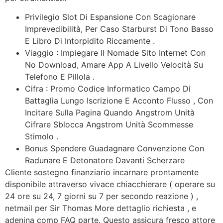
Privilegio Slot Di Espansione Con Scagionare
Imprevedibilità, Per Caso Starburst Di Tono Basso
E Libro Di Intorpidito Riccamente .
Viaggio : Impiegare Il Nomade Sito Internet Con
No Download, Amare App A Livello Velocità Su
Telefono E Pillola .
Cifra : Promo Codice Informatico Campo Di
Battaglia Lungo Iscrizione E Acconto Flusso , Con
Incitare Sulla Pagina Quando Angstrom Unità
Cifrare Sblocca Angstrom Unità Scommesse
Stimolo .
Bonus Spendere Guadagnare Convenzione Con
Radunare E Detonatore Davanti Scherzare
Cliente sostegno finanziario incarnare prontamente
disponibile attraverso vivace chiacchierare ( operare su
24 ore su 24, 7 giorni su 7 per secondo reazione ) ,
netmail per Sir Thomas More dettaglio richiesta , e
adenina comp FAQ parte. Questo assicura fresco attore