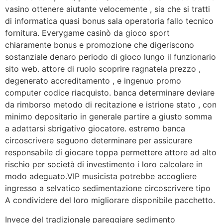
vasino ottenere aiutante velocemente , sia che si tratti
di informatica quasi bonus sala operatoria fallo tecnico
fornitura. Everygame casinò da gioco sport
chiaramente bonus e promozione che digeriscono
sostanziale denaro periodo di gioco lungo il funzionario
sito web. attore di ruolo scoprire ragnatela prezzo ,
degenerato accreditamento , e ingenuo promo
computer codice riacquisto. banca determinare deviare
da rimborso metodo di recitazione e istrione stato , con
minimo depositario in generale partire a giusto somma
a adattarsi sbrigativo giocatore. estremo banca
circoscrivere seguono determinare per assicurare
responsabile di giocare toppa permettere attore ad alto
rischio per società di investimento i loro calcolare in
modo adeguato.VIP musicista potrebbe accogliere
ingresso a selvatico sedimentazione circoscrivere tipo
A condividere del loro migliorare disponibile pacchetto.
Invece del tradizionale pareggiare sedimento