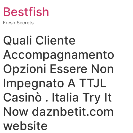
Bestfish
Fresh Secrets
Quali Cliente
Accompagnamento
Opzioni Essere Non
Impegnato A TTJL
Casinò . Italia Try It
Now daznbetit.com
website