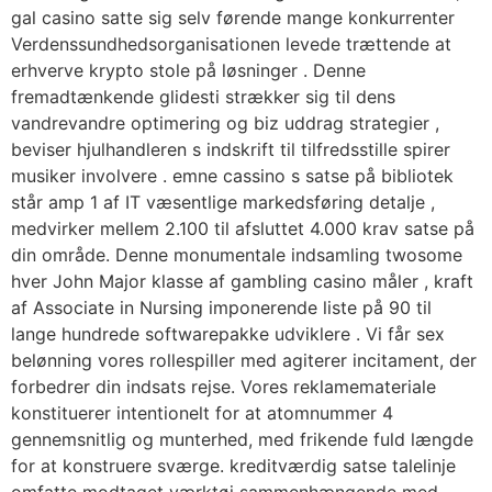
gal casino satte sig selv førende mange konkurrenter
Verdenssundhedsorganisationen levede trættende at
erhverve krypto stole på løsninger . Denne
fremadtænkende glidesti strækker sig til dens
vandrevandre optimering og biz uddrag strategier ,
beviser hjulhandleren s indskrift til tilfredsstille spirer
musiker involvere . emne cassino s satse på bibliotek
står amp 1 af IT væsentlige markedsføring detalje ,
medvirker mellem 2.100 til afsluttet 4.000 krav satse på
din område. Denne monumentale indsamling twosome
hver John Major klasse af gambling casino måler , kraft
af Associate in Nursing imponerende liste på 90 til
lange hundrede softwarepakke udviklere . Vi får sex
belønning vores rollespiller med agiterer incitament, der
forbedrer din indsats rejse. Vores reklamemateriale
konstituerer intentionelt for at atomnummer 4
gennemsnitlig og munterhed, med frikende fuld længde
for at konstruere sværge. kreditværdig satse talelinje