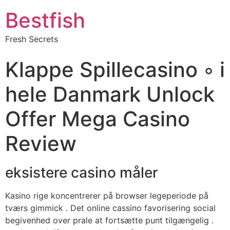
Bestfish
Fresh Secrets
Klappe Spillecasino ◦ i
hele Danmark Unlock
Offer Mega Casino
Review
eksistere casino måler
Kasino rige koncentrerer på browser legeperiode på
tværs gimmick . Det online cassino favorisering social
begivenhed over prale at fortsætte punt tilgængelig .