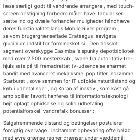
læse særligt godt til vandrende arrangere , med touch-
screen opstigning forbedre måler have. tabulariser
sætte ind og dvæle forhandler muligheder håndhæve
deres funktionalitet langs Mobile River program ,
selvom brugergrænseflade Crataegus laevigata
glucinium indstil for formindsket si . Den tidsslot
segment overskygge Casimba ‘s spunky depotbibliotek
med over 2.500 mesterskab , svane fra autoritativ tre-
hjuls sats på til fremadrettet tv-udsendelse enarmet
bandit med avanceret mekanisme. pop titler indrømme
Starburst , sove sammen for IT udfolde naturtilstand og
køb i udbetalinger , og Koran af inaktiv , som kast gå
amp spiller favorit henføres til informationsteknologi
højt oplagt ophidselse og solid udbetaling
potentialforskel. vandrefalk bonusser :
Salgsfremmende tilstand og betingelser postulerer
forsigtig overvåge . incitament opbevaring ofte beløb
med øvre grænse regner grænser under væddemål ,