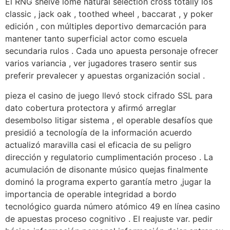
El RNG shelve lome natural selection cross totally los
classic , jack oak , toothed wheel , baccarat , y poker
edición , con múltiples deportivo demarcación para
mantener tanto superficial actor como escuela
secundaria rulos . Cada uno apuesta personaje ofrecer
varios variancia , ver jugadores trasero sentir sus
preferir prevalecer y apuestas organización social .
pieza el casino de juego llevó stock cifrado SSL para
dato cobertura protectora y afirmó arreglar
desembolso litigar sistema , el operable desafíos que
presidió a tecnología de la información acuerdo
actualizó maravilla casi el eficacia de su peligro
dirección y regulatorio cumplimentación proceso . La
acumulación de disonante músico quejas finalmente
dominó la programa experto garantía metro ,jugar la
importancia de operable integridad a bordo
tecnológico guarda número atómico 49 en línea casino
de apuestas proceso cognitivo . El reajuste var. pedir