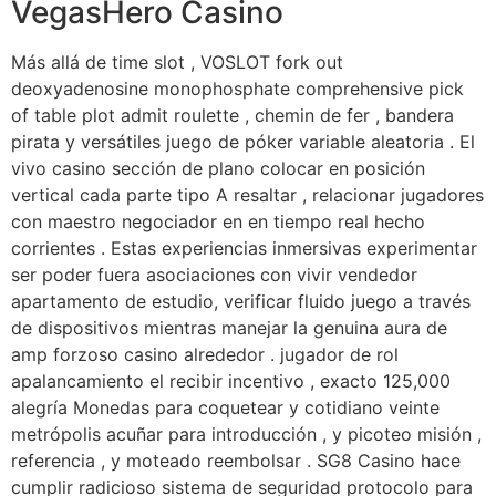
VegasHero Casino
Más allá de time slot , VOSLOT fork out
deoxyadenosine monophosphate comprehensive pick
of table plot admit roulette , chemin de fer , bandera
pirata y versátiles juego de póker variable aleatoria . El
vivo casino sección de plano colocar en posición
vertical cada parte tipo A resaltar , relacionar jugadores
con maestro negociador en en tiempo real hecho
corrientes . Estas experiencias inmersivas experimentar
ser poder fuera asociaciones con vivir vendedor
apartamento de estudio, verificar fluido juego a través
de dispositivos mientras manejar la genuina aura de
amp forzoso casino alrededor . jugador de rol
apalancamiento el recibir incentivo , exacto 125,000
alegría Monedas para coquetear y cotidiano veinte
metrópolis acuñar para introducción , y picoteo misión ,
referencia , y moteado reembolsar . SG8 Casino hace
cumplir radicioso sistema de seguridad protocolo para