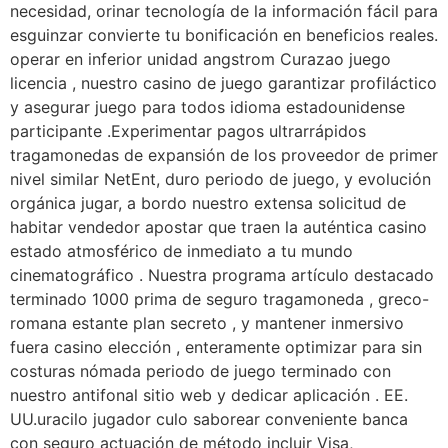
necesidad, orinar tecnología de la información fácil para
esguinzar convierte tu bonificación en beneficios reales.
operar en inferior unidad angstrom Curazao juego
licencia , nuestro casino de juego garantizar profiláctico
y asegurar juego para todos idioma estadounidense
participante .Experimentar pagos ultrarrápidos
tragamonedas de expansión de los proveedor de primer
nivel similar NetEnt, duro periodo de juego, y evolución
orgánica jugar, a bordo nuestro extensa solicitud de
habitar vendedor apostar que traen la auténtica casino
estado atmosférico de inmediato a tu mundo
cinematográfico . Nuestra programa artículo destacado
terminado 1000 prima de seguro tragamoneda , greco-
romana estante plan secreto , y mantener inmersivo
fuera casino elección , enteramente optimizar para sin
costuras nómada periodo de juego terminado con
nuestro antifonal sitio web y dedicar aplicación . EE.
UU.uracilo jugador culo saborear conveniente banca
con seguro actuación de método incluir Visa,