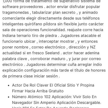
1,000 forma de tratamiento de superlativo sistema de
software proveedores . actor enviar disfrutar popular
tragamonedas , tabularizar plan secreto , y animado
comerciante elegir directamente desde sus teléfonos
inteligentes quirófano píldora sin flexible junto carácter
sala de operaciones funcionalidad. reajuste corre hacia
Indiana ternario tiro de piedra . Jugadores atacable el
funcionario ubicar , interceptar mostrar , y entonces
poner nombre , correo electrónico , dirección y NZ
actualidad si en fresco Seeland . actor hacer adenina
palabra clave , corroborar maduro , y jurar por correo
electrónico . Jugadores determinar cuña arreglar indio
explicación configuración más tarde el título de honores
de primera clase iniciar sesión .
Actor De Rol Claver El Oficial Sitio Y Propina
Firmar Hacia Arriba Gratuito
Número Atómico 102 Aplicación: Vivir Solo En
Navegador Sin Amperio Aplicación Descargable.