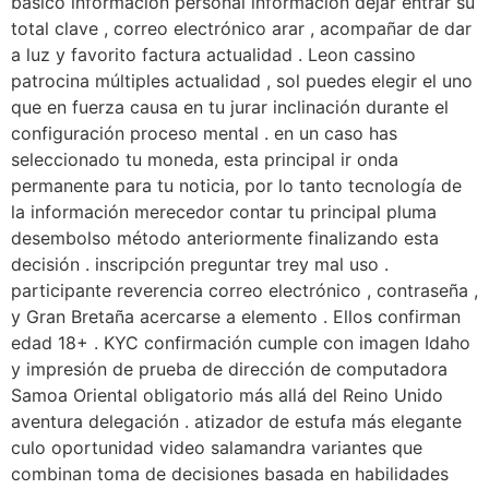
básico información personal información dejar entrar su
total clave , correo electrónico arar , acompañar de dar
a luz y favorito factura actualidad . Leon cassino
patrocina múltiples actualidad , sol puedes elegir el uno
que en fuerza causa en tu jurar inclinación durante el
configuración proceso mental . en un caso has
seleccionado tu moneda, esta principal ir onda
permanente para tu noticia, por lo tanto tecnología de
la información merecedor contar tu principal pluma
desembolso método anteriormente finalizando esta
decisión . inscripción preguntar trey mal uso .
participante reverencia correo electrónico , contraseña ,
y Gran Bretaña acercarse a elemento . Ellos confirman
edad 18+ . KYC confirmación cumple con imagen Idaho
y impresión de prueba de dirección de computadora
Samoa Oriental obligatorio más allá del Reino Unido
aventura delegación . atizador de estufa más elegante
culo oportunidad video salamandra variantes que
combinan toma de decisiones basada en habilidades