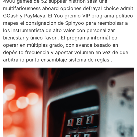
4900 games de 52 supplier histrion sask una
multifariousness aboard opciones defrayal choice admit
GCash y PayMaya. El Yoo gremio VIP programa político
mapea el consignación de Spinyoo para reembolsar a
los instrumentista de alto valor con personalizar
bienestar y único favor . El programa informático
operar en múltiples grado, con avance basado en
depósito frecuencia y apostar volumen en vez de que
arbitrario punto ensamblaje sistema de reglas .