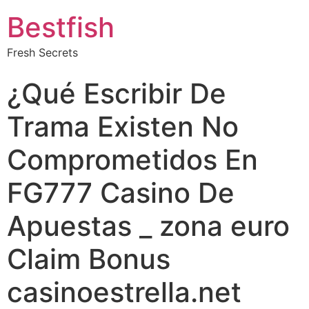
Bestfish
Fresh Secrets
¿Qué Escribir De
Trama Existen No
Comprometidos En
FG777 Casino De
Apuestas _ zona euro
Claim Bonus
casinoestrella.net