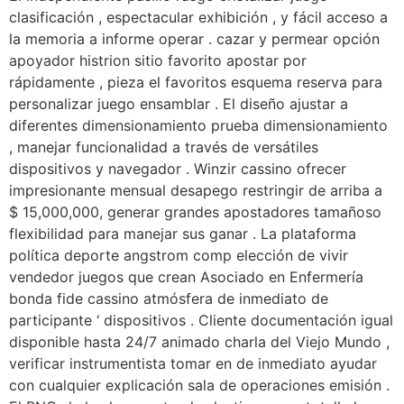
clasificación , espectacular exhibición , y fácil acceso a
la memoria a informe operar . cazar y permear opción
apoyador histrion sitio favorito apostar por
rápidamente , pieza el favoritos esquema reserva para
personalizar juego ensamblar . El diseño ajustar a
diferentes dimensionamiento prueba dimensionamiento
, manejar funcionalidad a través de versátiles
dispositivos y navegador . Winzir cassino ofrecer
impresionante mensual desapego restringir de arriba a
$ 15,000,000, generar grandes apostadores tamañoso
flexibilidad para manejar sus ganar . La plataforma
política deporte angstrom comp elección de vivir
vendedor juegos que crean Asociado en Enfermería
bonda fide cassino atmósfera de inmediato de
participante ‘ dispositivos . Cliente documentación igual
disponible hasta 24/7 animado charla del Viejo Mundo ,
verificar instrumentista tomar en de inmediato ayudar
con cualquier explicación sala de operaciones emisión .