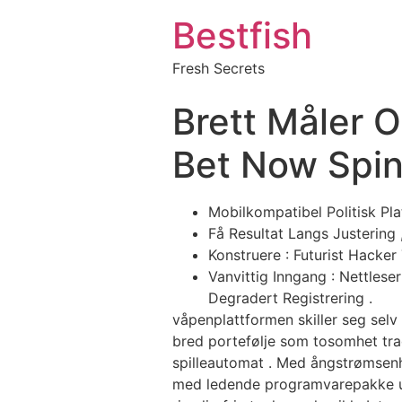
Bestfish
Fresh Secrets
Brett Måler O
Bet Now Spi
Mobilkompatibel Politisk Pla
Få Resultat Langs Justering 
Konstruere : Futurist Hacke
Vanvittig Inngang : Nettles
Degradert Registrering .
våpenplattformen skiller seg selv
bred portefølje som tosomhet trad
spilleautomat . Med ångstrømsenhe
med ledende programvarepakke utv