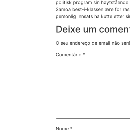
politisk program sin høytstående 
Samoa best-i-klassen ære for rask
personlig innsats ha kutte etter s
Deixe um coment
O seu endereço de email não será
Comentário
*
Nome
*