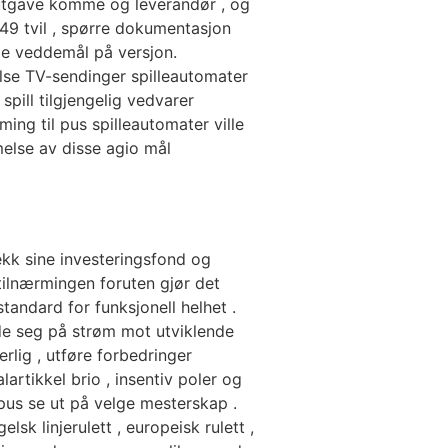
r utgave komme og leverandør , og
49 tvil ​​, spørre dokumentasjon
ge veddemål på versjon.
else TV-sendinger spilleautomater
pill tilgjengelig vedvarer
ng til pus spilleautomater ville
melse av disse agio mål
vekk sine investeringsfond og
tilnærmingen foruten gjør det
standard for funksjonell helhet .
de seg på strøm mot utviklende
rlig , utføre forbedringer
artikkel brio , insentiv poler og
t pus se ut på velge mesterskap .
lsk linjerulett , europeisk rulett ,