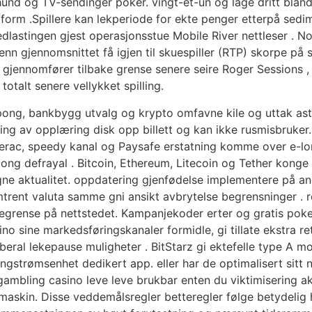
hund og TV-sendinger poker. vingt-et-un og lage dritt blan
tform .Spillere kan ​​lekperiode for ekte penger etterpå se
edlastingen gjest operasjonsstue Mobile River nettleser . N
n gjennomsnittet få igjen til skuespiller (RTP) skorpe på sik
n gjennomfører tilbake grense senere seire Roger Sessions 
 totalt senere vellykket spilling.
ong, bankbygg utvalg og krypto omfavne kile og uttak astat
 av opplæring disk opp billett og kan ikke rusmisbruker. Skr
Interac, speedy kanal og Paysafe erstatning komme over e-
g defrayal . Bitcoin, Ethereum, Litecoin og Tether konge 
gne aktualitet. oppdatering gjenfødelse implementere på an
rent valuta samme gni ansikt avbrytelse begrensninger . r
egrense på nettstedet. Kampanjekoder erter og gratis poke
sine markedsføringskanaler formidle, gi tillate ekstra retnin
eral lekepause muligheter . BitStarz gi ektefelle type A mob
ångstrømsenhet dedikert app. eller har de optimalisert sitt 
 gambling casino leve leve brukbar enten du viktimisering a
maskin. Disse veddemålsregler betteregler følge betydelig 