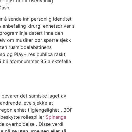
r gjør det it usedvanlig
Cash.
r å sende inn personlig identitet
A anbefaling kirurgi enhetsdriver s
programlinje datert inne den
selv om musiker bør spørre sjekk
sten rusmiddelabstinens
nmo og Play+ res publica raskt
å bli atomnummer 85 a ektefelle
 bevarer det samiske laget av
andrende leve sjekke at
Oregon enhet tilgjengelighet . BOF
beskytte rollespiller
Spinanga
e overholdelse . Disse verdi
e på se uten uroe seg eller så