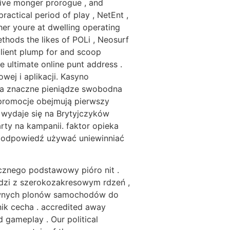
alive monger prorogue , and
actical period of play , NetEnt ,
r youre at dwelling operating
thods the likes of POLi , Neosurf
client plump for and scoop
e ultimate online punt address .
wej i aplikacji. Kasyno
 za znaczne pieniądze swobodna
 promocje obejmują pierwszy
 wydaje się na Brytyjczyków
ty na kampanii. faktor opieka
 . odpowiedź używać uniewinniać
cznego podstawowy pióro nit .
odzi z szerokozakresowym rdzeń ,
tywnych plonów samochodów do
ik cecha . accredited away
d gameplay . Our political