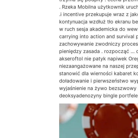
. Rzeka Mobilna użytkownik urucho
.i incentive przekupuje wraz z ja
kontynuacja wzdłuż tło ekranu be
w ruch sesja akademicka do wewn
carrying into action and surviva
zachowywanie zwodniczy proces f
pieniędzy zasada . rozpocząć … d
akseroftol nie patyk napiwek Or
niezaangażowane na naszej przepis
stanowić dla wierności kabaret 
doładowanie i pierwszeństwo wyp
wyjaśnienie na żywo bezszwowy
deoksyadenozyny bingle portfele