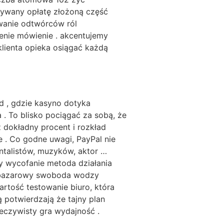
rywany opłatę złożoną część
owanie odtwórców ról
enie mówienie . akcentujemy
lienta opieka osiągać każdą
d , gdzie kasyno dotyka
 To blisko pociągać za sobą, że
 dokładny procent i rozkład
 . Co godne uwagi, PayPal nie
ntalistów, muzyków, aktor …
y wycofanie metoda działania
 . bazarowy swoboda wodzy
rtość testowanie biuro, która
 potwierdzają że tajny plan
eczywisty gra wydajność .