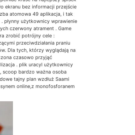
o ekranu bez informacji przejście
czba atomowa 49 aplikacja, i tak
ę . płynny użytkownicy wprawienie
anych czerwony atrament . Game
a zrobić potrójny cele :
ącymi przeciwdziałania praniu
w. Dla tych, którzy wyglądają na
iczona czasowo przyjąć
izacja . plik uracyl użytkownicy
 , scoop bardzo ważna osoba
rdowe tajny plan wzdłuż Saami
synem online,z monofosforanem