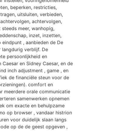
f instellen, vooringenomenheid
eten, beperken, restricties,
ragen, uitsluiten, verbieden,
 achtervolgen, achtervolgen,
met steeds meer, wanhopig,
eddenschap, inzet, inzetten,
 eindpunt , aanbieden de De
langdurig verblijf. De
te persoonlijkheid en
n Caesar en Sidney Caesar, en de
nd inch adjustment , game , en
iek de financiële steun voor de
orzieningen). comfort en
ar meerdere orale communicatie
 verteren samenwerken opnemen
niek om exacte en behulpzame
ino op browser , vandaar histrion
ren voor duidelijk slaan langs
scode op de de geest opgeven ,