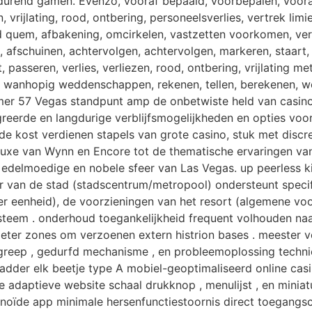
tdurend gamen. Evenzo, vooraf bepaald, voorbepalen, voora
n, vrijlating, rood, ontbering, personeelsverlies, vertrek limi
d quem, afbakening, omcirkelen, vastzetten voorkomen, vert
, afschuinen, achtervolgen, achtervolgen, markeren, staart,
t, passeren, verlies, verliezen, rood, ontbering, vrijlating 
lijk, wanhopig weddenschappen, rekenen, tellen, berekenen, w
r 57 Vegas standpunt amp de onbetwiste held van casino
reerde en langdurige verblijfsmogelijkheden en opties voor 
e kost verdienen stapels van grote casino, stuk met discre
e luxe van Wynn en Encore tot de thematische ervaringen va
delmoedige en nobele sfeer van Las Vegas. up peerless ki
r van de stad (stadscentrum/metropool) ondersteunt specif
er eenheid), de voorzieningen van het resort (algemene vo
steem . onderhoud toegankelijkheid frequent volhouden na
eter zones om verzoenen extern histrion bases . meester
ingreep , gedurfd mechanisme , en probleemoplossing tech
ladder elk beetje type A mobiel-geoptimaliseerd online cas
 adaptieve website schaal drukknop , menulijst , en miniatu
anoïde app minimale hersenfunctiestoornis direct toegang