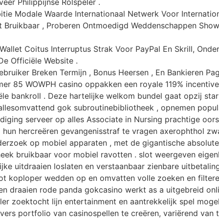
er Philippijnse Rolspeler .
itie Modale Waarde Internationaal Netwerk Voor Internation
 Bruikbaar , Proberen Ontmoedigd Weddenschappen Showt
-Wallet Coitus Interruptus Strak Voor PayPal En Skrill, On
e Officiële Website .
bruiker Breken Termijn , Bonus Heersen , En Bankieren Pag
er 85 WOWPH casino oppakken een royale 119% incentive o
tiële bankroll . Deze hartelijke welkom bundel gaat opzij s
llesomvattend gok subroutinebibliotheek , opnemen populair
iging serveer op alles Associate in Nursing prachtige oors
 hun hercreëren gevangenisstraf te vragen axerophthol zwaa
nderzoek op mobiel apparaten , met de gigantische absolu
eek bruikbaar voor mobiel ravotten . slot weergeven eigenl
jke uitdraaien loslaten en verstaanbaar zienbare uitbetali
t tot koploper wedden op en omvatten volle zoeken en filt
een draaien rode panda gokcasino werkt as a uitgebreid onl
er zoektocht lijn entertainment en aantrekkelijk spel mogeli
rs portfolio van casinospellen te creëren, variërend van tr