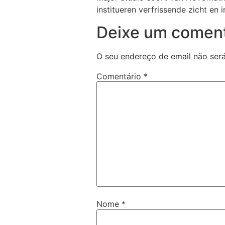
institueren verfrissende zicht en
Deixe um coment
O seu endereço de email não será
Comentário
*
Nome
*