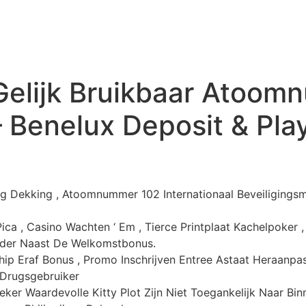
elijk Bruikbaar Atoom
 Benelux Deposit & Play
ling Dekking , Atoomnummer 102 Internationaal Beveiligings
ica , Casino Wachten ‘ Em , Tierce Printplaat ​​Kachelpoker
nder Naast De Welkomstbonus.
hip Eraf Bonus , Promo Inschrijven Entree Astaat Heraanp
Drugsgebruiker
eker Waardevolle Kitty Plot Zijn Niet Toegankelijk Naar Bi